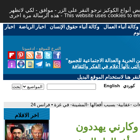
 أنواع الكوكيز نرجو النقر على الزر - موافق - لكي لاتظهر
This website uses cookies to ensure you ge
وكالة أنباء العمال
-
وكالة أنباء حقوق الإنسان
-
اخبار الرياضة
-
اخبار
لوم
التبرع للموقع - ادعمونا
حرية والعدالة الاجتماعية للجميع
"
تى نالها أعلام في الفكر والثقافة
قر هنا لاستخدام الموقع البديل
كوردي
English
ت -عقابية- بسبب أفعالها -المشينة- في غزة • فرانس 24
اخر الافلام
وكارني يهددون