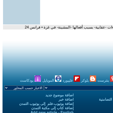
ت -عقابية- بسبب أفعالها -المشينة- في غزة • فرانس 24
بنترست
بلوكر
فليبورد
الموبايل
بودكاست
اضافة موضوع جديد
التضامنية
اضافة خبر
إضافة يوتيوب-فلم إلى يوتيوب التمدن
إضافة كتاب إلى مكتبة التمدن
Add new article - English