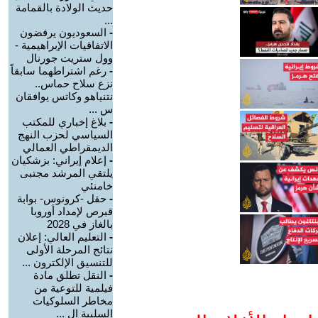
حديث الولادة بالقمامة
...
-
السعوديون يرفضون
الاتفاقيات الإبراهيمية -
وول ستريت جورنال
-
رغم اشتراطهما سابقاً
نزع سلاح حماس..
نتنياهو وكاتس يوافقان
س ...
-
بلاغ إخباري للمكتب
السياسي لحزب النهج
الديمقراطي العمالي
-
إعلام إيراني: بزشكيان
يلتقي المرشد مجتبى
خامنئي
-
حقل -كرونوس- بوابة
قبرص لإمداد أوروبا
بالغاز في 2028
-
التعليم العالي: إعلان
نتائج المرحلة الأولى
للتنسيق الإلكترون ...
-
النقل تطلق مادة
فيلمية للتوعية من
مخاطر السلوكيات
السلبية ال ...