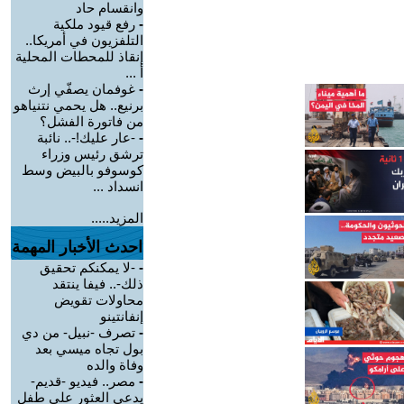
وانقسام حاد
-
رفع قيود ملكية
التلفزيون في أمريكا..
إنقاذ للمحطات المحلية
أ ...
-
غوفمان يصفّي إرث
برنيع.. هل يحمي نتنياهو
من فاتورة الفشل؟
-
-عار عليك!-.. نائبة
ترشق رئيس وزراء
كوسوفو بالبيض وسط
انسداد ...
المزيد.....
احدث الأخبار المهمة
-
-لا يمكنكم تحقيق
ذلك-.. فيفا ينتقد
محاولات تقويض
إنفانتينو
-
تصرف -نبيل- من دي
بول تجاه ميسي بعد
وفاة والده
-
مصر.. فيديو -قديم-
يدعي العثور على طفل