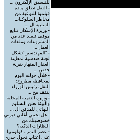
للتنسيق الإلكترون ...
-
النقل تطلق مادة
فيلمية للتوعية من
مخاطر السلوكيات
السلبية ال ...
-
وزيرة الإسكان تتابع
موقف تنفيذ عدد من
المشروعات وملفات
العمل ...
-
“المهندسين”تشكل
لجنة هندسية لمعاينة
العقار المنهار بقرية
جفص ...
-
خلال جولته اليوم
بمحافظة مطروح:
النقل: رئيس الوزراء
يتفقد مح ...
-
وزيرة التنمية المحلية
والبيئة تعلن التسليم
النهائي للمدفن ال ...
-
هل تحمي أغاني ديزني
خصوصيتك من
النظارات الذكية؟
-
عصر النمر.. كولومبيا
على أعتاب تحول جذري