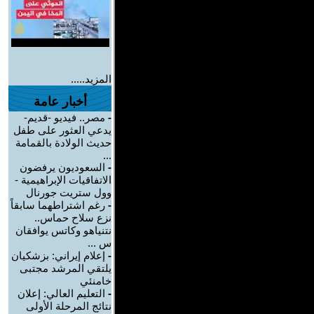
المزيد.....
أخبار عامة
-
مصر.. فيديو -قديم-
يدعي العثور على طفل
حديث الولادة بالقمامة
...
-
السعوديون يرفضون
الاتفاقيات الإبراهيمية -
وول ستريت جورنال
-
رغم اشتراطهما سابقاً
نزع سلاح حماس..
نتنياهو وكاتس يوافقان
س ...
-
إعلام إيراني: بزشكيان
يلتقي المرشد مجتبى
خامنئي
-
التعليم العالي: إعلان
نتائج المرحلة الأولى