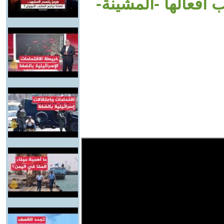
 أفعالها -المشينة-