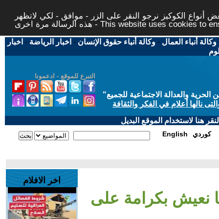
 أنواع الكوكيز نرجو النقر على الزر - موافق - لكي لاتظهر
This website uses cookies to ensure you ge
وكالة أنباء العمال
-
وكالة أنباء حقوق الإنسان
-
اخبار الرياضة
-
اخبار
لوم
التبرع للموقع - ادعمونا
حرية والعدالة الاجتماعية للجميع
"
تى نالها أعلام في الفكر والثقافة
قر هنا لاستخدام الموقع البديل
كوردي
English
اخر الافلام
 نعيش بكرامة على