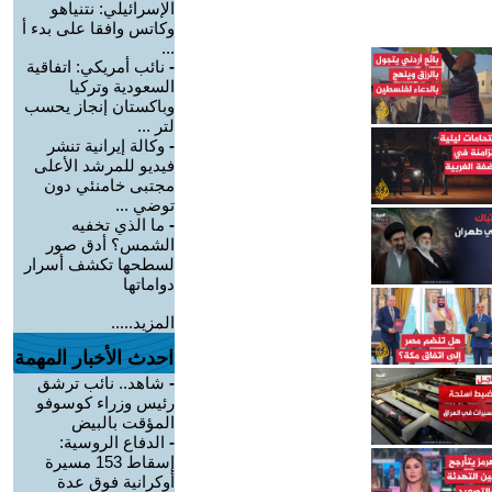
الإسرائيلي: نتنياهو
وكاتس وافقا على بدء أ
...
-
نائب أمريكي: اتفاقية
السعودية وتركيا
وباكستان إنجاز يحسب
لتر ...
-
وكالة إيرانية تنشر
فيديو للمرشد الأعلى
مجتبى خامنئي دون
توضي ...
-
ما الذي تخفيه
الشمس؟ أدق صور
لسطحها تكشف أسرار
دواماتها
المزيد.....
احدث الأخبار المهمة
-
شاهد.. نائب ترشق
رئيس وزراء كوسوفو
المؤقت بالبيض
-
الدفاع الروسية:
إسقاط 153 مسيرة
أوكرانية فوق عدة