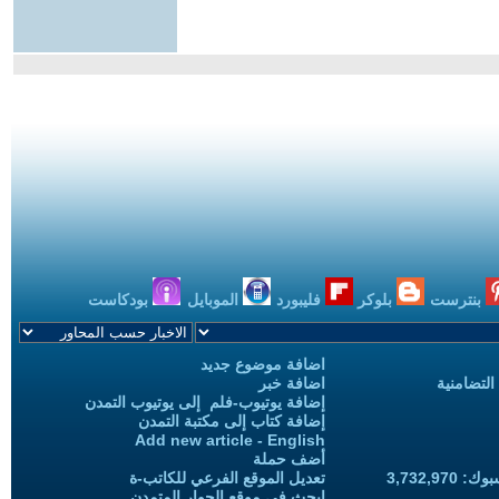
بنترست
بلوكر
فليبورد
الموبايل
بودكاست
اضافة موضوع جديد
التضامنية
اضافة خبر
إضافة يوتيوب-فلم إلى يوتيوب التمدن
إضافة كتاب إلى مكتبة التمدن
Add new article - English
أضف حملة
3,732,97
تعديل الموقع الفرعي للكاتب-ة
ابحث في موقع الحوار المتمدن