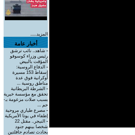
المزيد.....
أخبار عامة
-
شاهد.. نائب ترشق
رئيس وزراء كوسوفو
المؤقت بالبيض
-
الدفاع الروسية:
إسقاط 153 مسيرة
أوكرانية فوق عدة
مناطق روسية ...
-
الشرطة البريطانية
تحقق مع مؤسسة خيرية
بسبب صلات مزعومة بـ-
حم ...
-
مصرع طياري مروحية
إطفاء في يوتا الأمريكية
-
النيجر.. مقتل 22
شخصا بينهم جنود
بحادث تصادم حافلتين