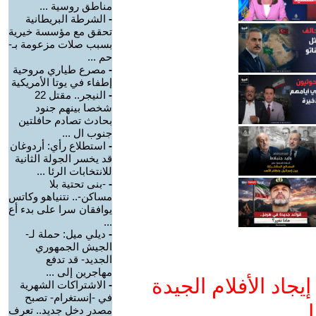
مناطق روسية ...
-
الشرطة البريطانية
تحقق مع مؤسسة خيرية
بسبب صلات مزعومة بـ-
حم ...
-
مصرع طياري مروحية
إطفاء في يوتا الأمريكية
-
النيجر.. مقتل 22
شخصا بينهم جنود
بحادث تصادم حافلتين
جنوب ال ...
-
استطلاع رأي: أردوغان
قد يخسر الجولة الثانية
للانتخابات الرئا ...
-
-بنى تحتية بلا
مساكن-.. نتنياهو وكاتس
يوافقان سرا على بدء أع
...
-
ديلي ميل: حملة لـ-
الجيش الجمهوري
الجديد- قد تدفع
مهاجرين إلى ...
جاد الأفلام الجيدة
-
الاشتراكات الشهرية
في -إنستغرام- تصبح
ا
مصدر دخل جديد.. تعرف