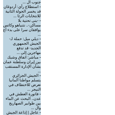
جنوب ال ...
-
استطلاع رأي: أردوغان
قد يخسر الجولة الثانية
للانتخابات الرئا ...
-
-بنى تحتية بلا
مساكن-.. نتنياهو وكاتس
يوافقان سرا على بدء أع
...
-
ديلي ميل: حملة لـ-
الجيش الجمهوري
الجديد- قد تدفع
مهاجرين إلى ...
-
مباشر: اتفاق وشيك
بين إيران وسلطنة عمان
بشأن الإدارة المستقب
...
-
الجيش الجزائري
يتسلم مواطنا ألمانيا
تعرض للاختطاف في
النيجر ...
-
فاتورة العطش في
عدن.. البحث عن الماء
بين طوابير الصهاريج
وال ...
-
عاجل | إذاعة الجيش