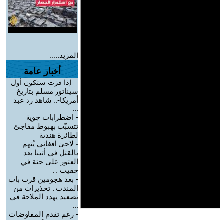
المزيد.....
أخبار عامة
-
-إذا فزت ستكون أول
سيناتور مسلم بتاريخ
أمريكا-.. شاهد رد عبد
...
-
اضطرابات جوية
تتسبّب بهبوط مفاجئ
لطائرة هندية
-
لاجئ أفغاني يُتهم
بالقتل في أثينا بعد
العثور على جثة في
حقيب ...
-
بعد هجومين قرب باب
المندب.. تحذيرات من
تصعيد يهدد الملاحة في
...
-
رغم تقدم المفاوضات