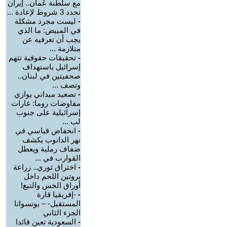
مع سلطنة عُمان.. إيران
تحدد 3 شروط لإعادة ...
-
ليست مجرد مشكلة
في المبيض: ما الذي
يجب أن تعرفيه عن
متلازمة ...
-
تحقيقات حقوقية تتهم
إسرائيل باستهداف
صحفيتين في لبنان..
وتصف ...
-
تصعيد ميداني يوازي
مفاوضات روما: غارات
إسرائيلية على جنوب
لب ...
-
انخفاض قياسي في
نهر الدانوب يكشف
ضفاف رملية ويعطل
القوارب في ...
-
اختراق ثوري.. زراعة
بروتين اللحم داخل
أوراق الخس والتبغ!
-
-إفريقيا قارة
المستقبل- – بوتسوانا
الجزء الثاني
-
السعودية تعين قائدا