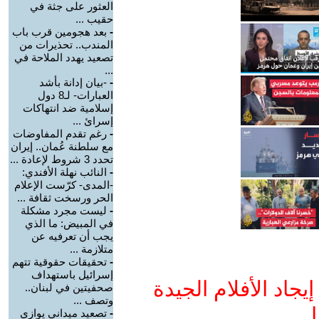
العثور على جثة في
حقيب ...
-
بعد هجومين قرب باب
المندب.. تحذيرات من
تصعيد يهدد الملاحة في
...
-
-بيان إدانة بأشد
العبارات- لـ8 دول
إسلامية ضد انتهاكات
إسرائ ...
-
رغم تقدم المفاوضات
مع سلطنة عُمان.. إيران
تحدد 3 شروط لإعادة ...
-
النائب نهلة الأفندي:
-المدى- كرّست الإعلام
الحر ورسخت ثقافة ...
-
ليست مجرد مشكلة
في المبيض: ما الذي
يجب أن تعرفيه عن
متلازمة ...
-
تحقيقات حقوقية تتهم
إسرائيل باستهداف
جاد الأفلام الجيدة
صحفيتين في لبنان..
وتصف ...
ا
-
تصعيد ميداني يوازي