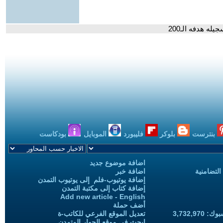
ه هدفه الـ200
بنترست
بلوكر
فليبورد
الموبايل
بودكاست
اضافة موضوع جديد
التضامنية
اضافة خبر
إضافة يوتيوب-فلم إلى يوتيوب التمدن
إضافة كتاب إلى مكتبة التمدن
Add new article - English
أضف حملة
3,732,97
تعديل الموقع الفرعي للكاتب-ة
ابحث في موقع الحوار المتمدن