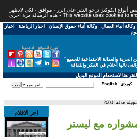
 أنواع الكوكيز نرجو النقر على الزر - موافق - لكي لاتظهر
This website uses cookies to ensure you ge
وكالة أنباء العمال
-
وكالة أنباء حقوق الإنسان
-
اخبار الرياضة
-
اخبار
لوم
التبرع للموقع - ادعمونا
حرية والعدالة الاجتماعية للجميع
"
تى نالها أعلام في الفكر والثقافة
قر هنا لاستخدام الموقع البديل
كوردي
English
ه هدفه الـ200
اخر الافلام
مشواره مع ليستر