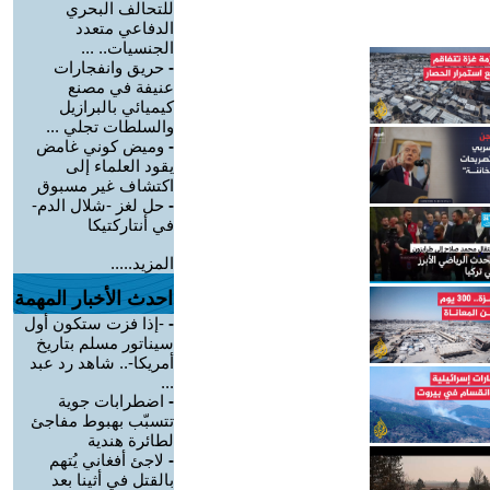
للتحالف البحري
الدفاعي متعدد
الجنسيات.. ...
-
حريق وانفجارات
عنيفة في مصنع
كيميائي بالبرازيل
والسلطات تجلي ...
-
وميض كوني غامض
يقود العلماء إلى
اكتشاف غير مسبوق
-
حل لغز -شلال الدم-
في أنتاركتيكا
المزيد.....
احدث الأخبار المهمة
-
-إذا فزت ستكون أول
سيناتور مسلم بتاريخ
أمريكا-.. شاهد رد عبد
...
-
اضطرابات جوية
تتسبّب بهبوط مفاجئ
لطائرة هندية
-
لاجئ أفغاني يُتهم
بالقتل في أثينا بعد