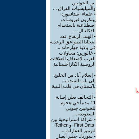
بين الحوثيين
والميليشيات العراق ...
-
علماء -ستانفورد-
يبتكرون فيروسات
اصطناعية باستخدام
الذكاء ال ...
-
الهند.. ارتفاع عدد
ضحايا الصواعق الرعدية
في ولاية جهارخاند ...
-
غالوزين: محاولات
الغرب لإضعاف العلاقات
الروسية الكازاخستانية
...
-
إسلام آباد من الخليج
إلى باب المندب..
باكستان في قلب البنية
ا
...
-
التحالف يعلن إصابة
11 مدنياً في هجوم
للحوثيين جنوبي
السعودية ...
-
شراكة استراتيجية بين
-First Data- و-Tether-
لترميز العقارات ...
-
سوريا.. -منبر أنصار