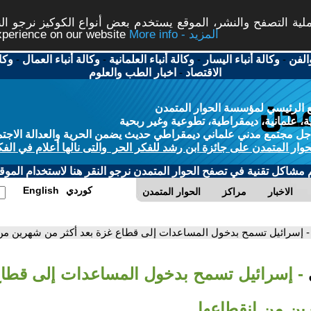
ة التصفح والنشر، الموقع يستخدم بعض أنواع الكوكيز نرجو النق
More info - المزيد
experience on our website
الفن
-
وكالة أنباء اليسار
-
وكالة أنباء العلمانية
-
وكالة أنباء العمال
-
وكا
الاقتصاد
-
اخبار الطب والعلوم
 الرئيسي لمؤسسة الحوار المتمدن
، علمانية، ديمقراطية، تطوعية وغير ربحية
ل مجتمع مدني علماني ديمقراطي حديث يضمن الحرية والعدالة الاجتم
حوار المتمدن على جائزة ابن رشد للفكر الحر والتى نالها أعلام في الفك
م مشاكل تقنية في تصفح الحوار المتمدن نرجو النقر هنا لاستخدام الموقع
كوردي
English
الاخبار
مراكز
الحوار المتمدن
- إسرائيل تسمح بدخول المساعدات إلى قطاع غزة بعد أكثر من شهرين من
- إسرائيل تسمح بدخول المساعدات إلى قطاع
ين من انقطاعها