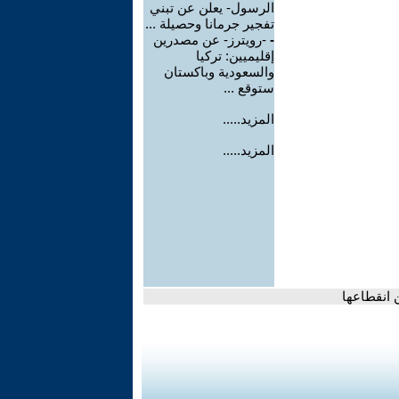
الرسول- يعلن عن تبني
تفجير جرمانا وحصيلة ...
-
-رويترز- عن مصدرين
إقليميين: تركيا
والسعودية وباكستان
ستوقع ...
المزيد.....
المزيد.....
 انقطاعها