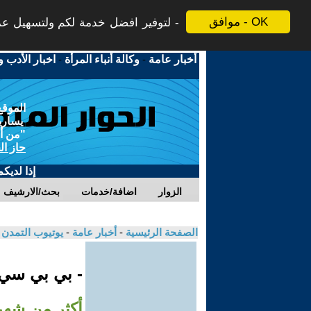
موافق - OK
لتوفير افضل خدمة لكم ولتسهيل عملي
أخبار عامة
-
وكالة أنباء المرأة
-
اخبار الأدب و
الموقع
يسارية
"من أج
حاز ال
إذا لديك
الزوار
اضافة/خدمات
بحث/الارشيف
الصفحة الرئيسية
-
أخبار عامة
-
يوتيوب التمدن
- بي بي سي
أكثر من شهر