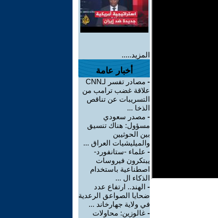
المزيد.....
أخبار عامة
-
مصادر تفسر لـCNN
علاقة غضب ترامب من
التسريبات عن تناقص
الذخا ...
-
مصدر سعودي
مسؤول: هناك تنسيق
بين الحوثيين
والميليشيات العراق ...
-
علماء -ستانفورد-
يبتكرون فيروسات
اصطناعية باستخدام
الذكاء ال ...
-
الهند.. ارتفاع عدد
ضحايا الصواعق الرعدية
في ولاية جهارخاند ...
-
غالوزين: محاولات