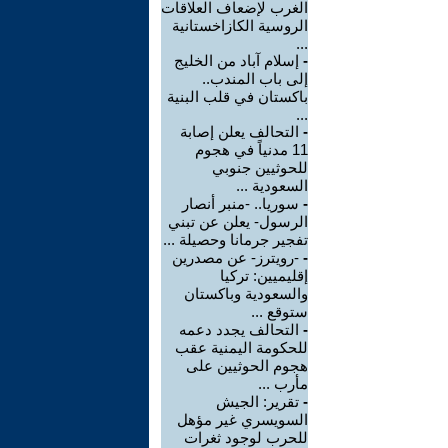
الغرب لإضعاف العلاقات
الروسية الكازاخستانية
...
-
إسلام آباد من الخليج
إلى باب المندب..
باكستان في قلب البنية
...
-
التحالف يعلن إصابة
11 مدنياً في هجوم
للحوثيين جنوبي
السعودية ...
-
سوريا.. -منبر أنصار
الرسول- يعلن عن تبني
تفجير جرمانا وحصيلة ...
-
-رويترز- عن مصدرين
إقليميين: تركيا
والسعودية وباكستان
ستوقع ...
-
التحالف يجدد دعمه
للحكومة اليمنية عقب
هجوم الحوثيين على
مأرب ...
-
تقرير: الجيش
السويسري غير مؤهل
للحرب لوجود ثغرات