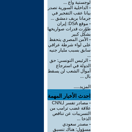
لوجستية واع ...
-
الداخلية السورية تصدر
بيانا عقب التفجير في
جرمانا بريف دمشق ...
-
موقع DSA: إيران
طوّرت قدرات صواريخها
بشكل كبير
-
الأمن المصري يتحفظ
على لواء شرطة عراقي
سابق بسبب مليار جنيه
...
-
الرئيس التونسي: حق
الدولة في استرجاع
أموال الشعب لن يسقط
بال ...
المزيد.....
احدث الأخبار المهمة
-
مصادر تفسر لـCNN
علاقة غضب ترامب من
التسريبات عن تناقص
الذخا ...
-
مصدر سعودي
مسؤول: هناك تنسيق