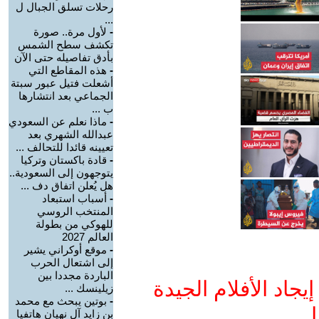
رحلات تسلق الجبال ل
...
-
لأول مرة.. صورة
تكشف سطح الشمس
بأدق تفاصيله حتى الآن
-
هذه المقاطع التي
أشعلت فتيل عبور سبتة
الجماعي بعد انتشارها
ب ...
-
ماذا نعلم عن السعودي
عبدالله الشهري بعد
تعيينه قائدا للتحالف ...
-
قادة باكستان وتركيا
يتوجهون إلى السعودية..
هل يُعلن اتفاق دف ...
-
أسباب استبعاد
المنتخب الروسي
للهوكي من بطولة
العالم 2027
-
موقع أوكراني يشير
إلى اشتعال الحرب
الباردة مجددا بين
جاد الأفلام الجيدة
زيلينسك ...
-
بوتين يبحث مع محمد
ا
بن زايد آل نهيان هاتفيا