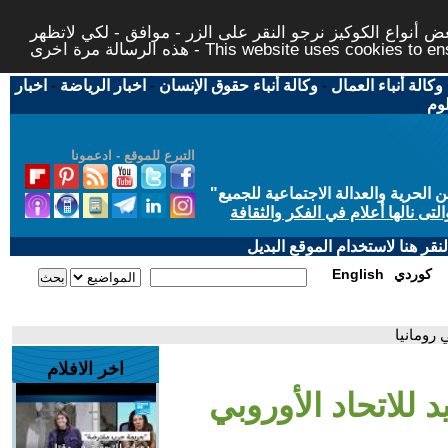
 أنواع الكوكيز نرجو النقر على الزر - موافق - لكي لاتظهر
This website uses cookies to ensure you ge
وكالة أنباء العمال
-
وكالة أنباء حقوق الإنسان
-
اخبار الرياضة
-
اخبار
لوم
التبرع للموقع - ادعمونا
حرية والعدالة الاجتماعية للجميع
"
تى نالها أعلام في الفكر والثقافة
قر هنا لاستخدام الموقع البديل
كوردي
English
 رومانيا
اخر الافلام
 للاتحاد الأوروبي