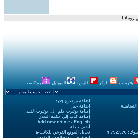
 رومانيا
بنترست
بلوكر
فليبورد
الموبايل
بودكاست
اضافة موضوع جديد
التضامنية
اضافة خبر
إضافة يوتيوب-فلم إلى يوتيوب التمدن
إضافة كتاب إلى مكتبة التمدن
Add new article - English
أضف حملة
3,732,97
تعديل الموقع الفرعي للكاتب-ة
ابحث في موقع الحوار المتمدن