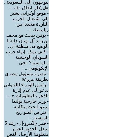
يتوجهون إلى السعودية..
هل يُعلن اتفاق دف ...
-
موقع أوكراني يشير
إلى اشتعال الحرب
الباردة مجددا بين
زيلينسك ...
-
بوتين يبحث مع محمد
بن زايد آل نهيان هاتفيا
الوضع في منطقة ال ...
-
كيف يمكن إنهاء حرب
السودان الوحشية
والمنسية؟ - في
الإيكونومي ...
-
مصرع مسؤول مصري
بطريقة مروعة
-
رئيس الوزراء الليتواني
يدعو إلى عدم إثارة
الذعر بالمعلومات ح ...
-
وزير خارجية بولندا
يدعو لبحث إمكانية
اعتراض الصواريخ
الروسية ...
-
قمر -إلكترو-إل- رقم 5
يدخل الخدمة لتعزيز
منظومة الأرصاد الفض