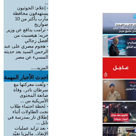
...
-
إعلام: الحوثيون
يستهدفون محافظة
مأرب بأكثر من 10
صواريخ
-
ترامب يدافع عن وزير
حربه: هيغسيث من
أفضل رجالي
-
هجوم مصري على عبد
الرحمن السيد بعد حديثه
المسيء عن مصر
المزيد.....
احدث الأخبار المهمة
-
وثّقت معركتها مع
سرطان نادر.. وفاة
صانعة المحتوى
الأمريكية س ...
-
لحظة احتماء طلاب
تحت الطاولات أثناء
إطلاق نار بمدرسة في
تايل ...
-
بعد تزايد عمليات
الإنقاذ.. ماليزيا تقيّد