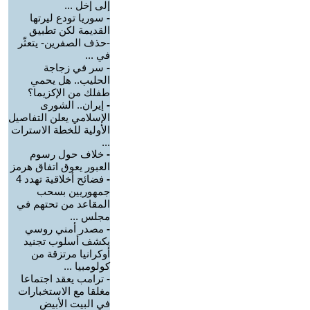
إلى إخل ...
-
سوريا تودع ليرتها
القديمة لكن تطبيق
-حذف الصفرين- يتعثّر
في ...
-
سر في زجاجة
الحليب.. هل يحمي
طفلك من الإكزيما؟
-
إيران.. الشورى
الإسلامي يعلن التفاصيل
الأولية للخطة الاسترات
...
-
خلاف حول رسوم
العبور يعوق اتفاق هرمز
-
فضائح أخلاقية تهدد 4
جمهوريين بسحب
المقاعد من تحتهم في
مجلس ...
-
مصدر أمني روسي
يكشف أسلوب تجنيد
أوكرانيا مرتزقة من
كولومبيا ...
-
ترامب يعقد اجتماعا
مغلقا مع الاستخبارات
في البيت الأبيض