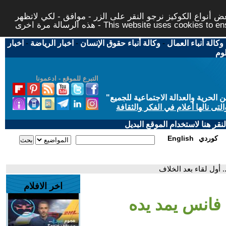
 أنواع الكوكيز نرجو النقر على الزر - موافق - لكي لاتظهر
This website uses cookies to ensure you ge
وكالة أنباء العمال
-
وكالة أنباء حقوق الإنسان
-
اخبار الرياضة
-
اخبار
لوم
التبرع للموقع - ادعمونا
حرية والعدالة الاجتماعية للجميع
"
تى نالها أعلام في الفكر والثقافة
قر هنا لاستخدام الموقع البديل
كوردي
English
. أول لقاء بعد الخلاف
اخر الافلام
ي فانس يمد يده