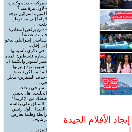
جمركية جديدة وكبيرة
-
لأول مرة منذ 7
أكتوبر.. إسرائيل توجه
اتهاماً إلى مستوطن
بقت ...
-
-من يرفض المغادرة
فليمت عطشاً-..
سياسي إسرائيلي يدعو
إلى إخل ...
-
في ذكرى تأسيسها..
سفارة فلسطين: المدى
منبر للتنوير والكلمة ا ...
-
سوريا تودع ليرتها
القديمة لكن تطبيق
-حذف الصفرين- يتعثّر
في ...
-
سر في زجاجة
الحليب.. هل يحمي
طفلك من الإكزيما؟
-
السباق على رئاسة
-الفيفا-.. أول رئيس
رابطة وطنية يعارض
جاد الأفلام الجيدة
ترشيح ...
ا
المزيد.....