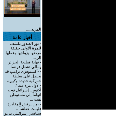
المزيد.....
أخبار عامة
-
نور الغندور تكشف
للمرة الأولى حقيقة
مرضها وزواجها وعملها
الر ...
-
نهاية قطيعة الجزائر
ومالي تشغل فرنسا
-
-أكسيوس-: ترامب قد
يحصل على سلطة
جمركية جديدة وكبيرة
-
لأول مرة منذ 7
أكتوبر.. إسرائيل توجه
اتهاماً إلى مستوطن
بقت ...
-
-من يرفض المغادرة
فليمت عطشاً-..
سياسي إسرائيلي يدعو