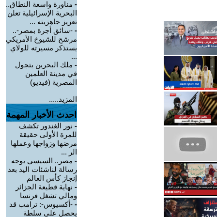
-
مناورة واسعة النطاق..
البحرية الإسرائيلية تعلن
تعزيز جاهزيته ...
-
-سائق أجرة بمصر-..
مرشح للشيوخ الأمريكي
يستذكر مسيرته للولاي
...
-
ملك البحرين يتجول
في مدينة العلمين
المصرية (فيديو)
المزيد.....
احدث الأخبار المهمة
-
نور الغندور تكشف
للمرة الأولى حقيقة
مرضها وزواجها وعملها
الر ...
-
مصر.. السيسي يوجه
رسالة لناشئات اليد بعد
إنجاز كأس العالم
-
نهاية قطيعة الجزائر
ومالي تشغل فرنسا
-
-أكسيوس-: ترامب قد
يحصل على سلطة