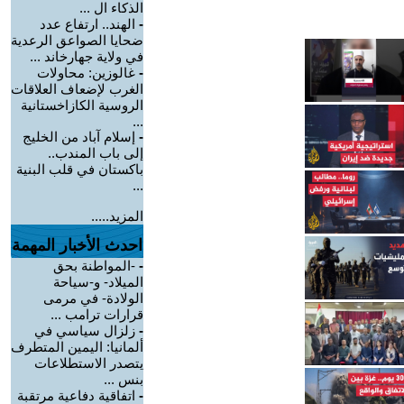
الذكاء ال ...
-
الهند.. ارتفاع عدد
ضحايا الصواعق الرعدية
في ولاية جهارخاند ...
-
غالوزين: محاولات
الغرب لإضعاف العلاقات
الروسية الكازاخستانية
...
-
إسلام آباد من الخليج
إلى باب المندب..
باكستان في قلب البنية
...
المزيد.....
احدث الأخبار المهمة
-
-المواطنة بحق
الميلاد- و-سياحة
الولادة- في مرمى
قرارات ترامب ...
-
زلزال سياسي في
ألمانيا: اليمين المتطرف
يتصدر الاستطلاعات
بنس ...
-
اتفاقية دفاعية مرتقبة