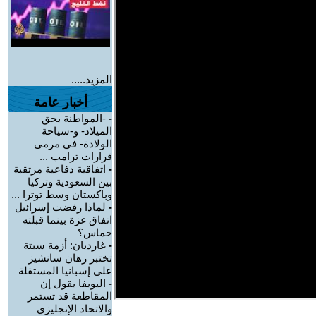
المزيد.....
أخبار عامة
-
-المواطنة بحق
الميلاد- و-سياحة
الولادة- في مرمى
قرارات ترامب ...
-
اتفاقية دفاعية مرتقبة
بين السعودية وتركيا
وباكستان وسط توترا ...
-
لماذا رفضت إسرائيل
اتفاق غزة بينما قبلته
حماس؟
-
غارديان: أزمة سبتة
تختبر رهان سانشيز
على إسبانيا المستقلة
-
اليويفا يقول إن
المقاطعة قد تستمر
والاتحاد الإنجليزي