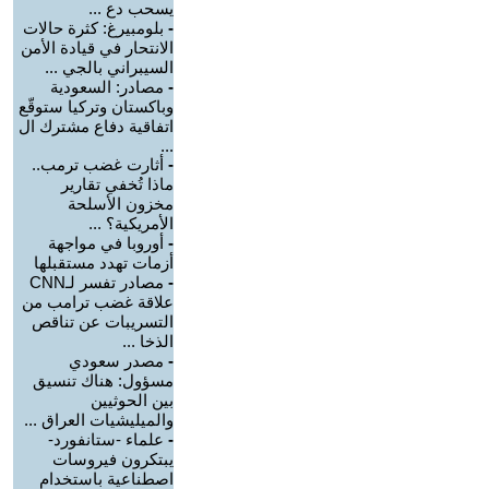
يسحب دع ...
-
بلومبيرغ: كثرة حالات
الانتحار في قيادة الأمن
السيبراني بالجي ...
-
مصادر: السعودية
وباكستان وتركيا ستوقّع
اتفاقية دفاع مشترك ال
...
-
أثارت غضب ترمب..
ماذا تُخفي تقارير
مخزون الأسلحة
الأمريكية؟ ...
-
أوروبا في مواجهة
أزمات تهدد مستقبلها
-
مصادر تفسر لـCNN
علاقة غضب ترامب من
التسريبات عن تناقص
الذخا ...
-
مصدر سعودي
مسؤول: هناك تنسيق
بين الحوثيين
والميليشيات العراق ...
-
علماء -ستانفورد-
يبتكرون فيروسات
اصطناعية باستخدام