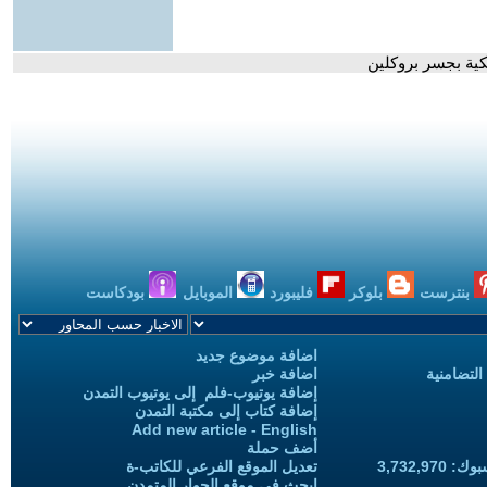
ية بجسر بروكلين
بنترست
بلوكر
فليبورد
الموبايل
بودكاست
اضافة موضوع جديد
التضامنية
اضافة خبر
إضافة يوتيوب-فلم إلى يوتيوب التمدن
إضافة كتاب إلى مكتبة التمدن
Add new article - English
أضف حملة
3,732,97
تعديل الموقع الفرعي للكاتب-ة
ابحث في موقع الحوار المتمدن