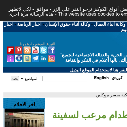
 أنواع الكوكيز نرجو النقر على الزر - موافق - لكي لاتظهر
This website uses cookies to ensure you ge
وكالة أنباء العمال
-
وكالة أنباء حقوق الإنسان
-
اخبار الرياضة
-
اخبار
لوم
التبرع للموقع - ادعمونا
حرية والعدالة الاجتماعية للجميع
"
تى نالها أعلام في الفكر والثقافة
قر هنا لاستخدام الموقع البديل
كوردي
English
ية بجسر بروكلين
اخر الافلام
صطدام مرعب لسفينة