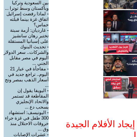
بين السعودية وتركيا
وباكستان وسط توترا ...
-
لماذا رفضت إسرائيل
اتفاق غزة بينما قبلته
حماس؟
-
غارديان: أزمة سبتة
تختبر رهان سانشيز
على إسبانيا المستقلة
-
تحديث البنوك
والشركات.. سعر الدولار
اليوم في مصر مقابل
الجني ...
-
مفاجأة في عيار 21
اليوم.. تراجع جديد في
أسعار الذهب بمصر وتح
...
-
اليويفا يقول إن
المقاطعة قد تستمر
والاتحاد الإنجليزي
يسحب دع ...
-
اليونيسف: استشهاد
300 طفل في غزة جراء
جاد الأفلام الجيدة
خروقات الاحتلال منذ
وق ...
ا
-
عشرات الإصابات