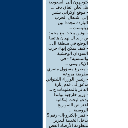
يتوجهون إلى السعودية..
هل يُعلن اتفاق دف ...
-
موقع أوكراني يشير
إلى اشتعال الحرب
الباردة مجددا بين
زيلينسك ...
-
بوتين يبحث مع محمد
بن زايد آل نهيان هاتفيا
الوضع في منطقة ال ...
-
كيف يمكن إنهاء حرب
السودان الوحشية
والمنسية؟ - في
الإيكونومي ...
-
مصرع مسؤول مصري
بطريقة مروعة
-
رئيس الوزراء الليتواني
يدعو إلى عدم إثارة
الذعر بالمعلومات ح ...
-
وزير خارجية بولندا
يدعو لبحث إمكانية
اعتراض الصواريخ
الروسية ...
-
قمر -إلكترو-إل- رقم 5
يدخل الخدمة لتعزيز
منظومة الأرصاد الفض