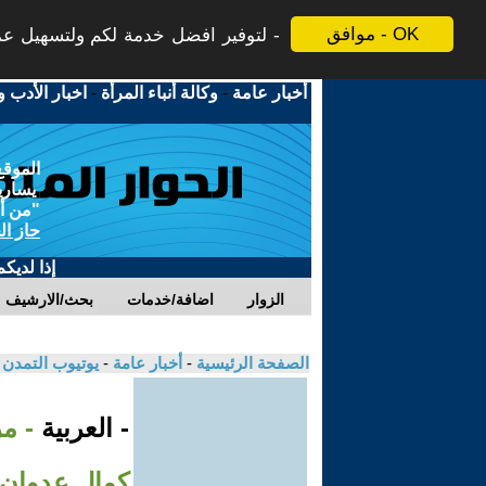
موافق - OK
لتوفير افضل خدمة لكم ولتسهيل عملي
أخبار عامة
-
وكالة أنباء المرأة
-
اخبار الأدب و
الموقع
يسارية
"من أج
حاز ال
إذا لديك
الزوار
اضافة/خدمات
بحث/الارشيف
الصفحة الرئيسية
-
أخبار عامة
-
يوتيوب التمدن
- العربية
- م
كمال عدوان 