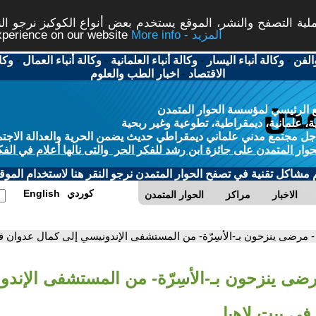
ة التصفح والنشر، الموقع يستخدم بعض أنواع الكوكيز نرجو النق
More info - المزيد
experience on our website
الفن
-
وكالة أنباء اليسار
-
وكالة أنباء العلمانية
-
وكالة أنباء العمال
-
وكا
الاقتصاد
-
اخبار الطب والعلوم
 الرئيسي لمؤسسة الحوار المتمدن
، علمانية، ديمقراطية، تطوعية وغير ربحية
ل مجتمع مدني علماني ديمقراطي حديث يضمن الحرية والعدالة الاجتم
حوار المتمدن على جائزة ابن رشد للفكر الحر والتى نالها أعلام في الفك
م مشاكل تقنية في تصفح الحوار المتمدن نرجو النقر هنا لاستخدام الموقع
كوردي
English
الاخبار
مراكز
الحوار المتمدن
- مرضى ينزحون بـ-الأسِرّة- من المستشفى الإندونيسي إلى كمال عدوان في
رضى ينزحون بـ-الأسِرّة- من المستشفى الإندو
في بيت لاهيا