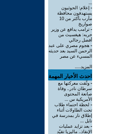
...
-
إعلام: الحوثيون
يستهدفون محافظة
مأرب بأكثر من 10
صواريخ
-
ترامب يدافع عن وزير
حربه: هيغسيث من
أفضل رجالي
-
هجوم مصري على عبد
الرحمن السيد بعد حديثه
المسيء عن مصر
المزيد.....
احدث الأخبار المهمة
-
وثّقت معركتها مع
سرطان نادر.. وفاة
صانعة المحتوى
الأمريكية س ...
-
لحظة احتماء طلاب
تحت الطاولات أثناء
إطلاق نار بمدرسة في
تايل ...
-
بعد تزايد عمليات
الإنقاذ.. ماليزيا تقيّد