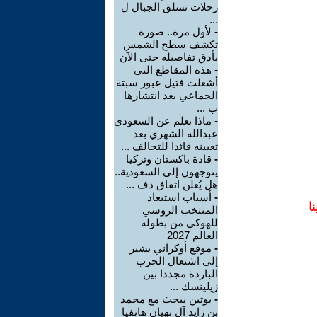
رحلات تسلق الجبال ل
...
-
لأول مرة.. صورة
تكشف سطح الشمس
بأدق تفاصيله حتى الآن
-
هذه المقاطع التي
أشعلت فتيل عبور سبتة
الجماعي بعد انتشارها
ب ...
-
ماذا نعلم عن السعودي
عبدالله الشهري بعد
تعيينه قائدا للتحالف ...
-
قادة باكستان وتركيا
يتوجهون إلى السعودية..
هل يُعلن اتفاق دف ...
-
أسباب استبعاد
ا
المنتخب الروسي
للهوكي من بطولة
العالم 2027
-
موقع أوكراني يشير
إلى اشتعال الحرب
الباردة مجددا بين
زيلينسك ...
-
بوتين يبحث مع محمد
بن زايد آل نهيان هاتفيا