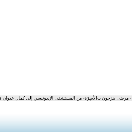
- مرضى ينزحون بـ-الأسِرّة- من المستشفى الإندونيسي إلى كمال عدوان في