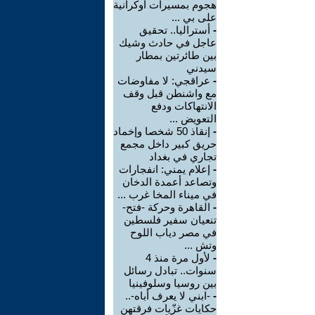
هجوم بمسيرات أوكرانية
على بي ...
-
أستراليا.. تحقيق
عاجل في حادث وشيك
بين طائرتين بمطار
سيدني
-
عراقجي: لا مفاوضات
مع واشنطن قبل وقف
الانتهاكات ودفع
التعويض ...
-
إنقاذ 50 شخصا وإخماد
حريق كبير داخل مجمع
تجاري في بغداد
-
إعلام يمني: انفجارات
وتصاعد أعمدة الدخان
في ميناء المخا غرب ...
-
القاهرة وحركة -فتح-
تنعيان سفير فلسطين
في مصر دياب اللوح
وتش ...
-
لأول مرة منذ 4
سنوات.. تبادل رسائل
بين روسيا وسلوفينيا
-
-ابني لا يعرف أباه-..
حكايات غزّيات فرقتهن