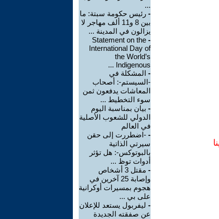
...
-
رئيس حكومة سبتة: ما
بين 8 و11 ألف مهاجر لا
يزالون في المدينة ...
Statement on the
-
International Day of
the World’s
Indigenous ...
-
المشكلة في
-السيستم-: أصحاب
المعاشات يدفعون ثمن
سوء التخطيط ...
-
بيان بمناسبة اليوم
الدولي للشعوب الأصلية
في العالم
-
-اضطررت إلى حقن
ا
سيرتي الذاتية
بالبوتوكس-: هل تؤثر
أدوات توظ ...
-
مقتل 3 أشخاص
وإصابة 25 آخرين في
هجوم بمسيرات أوكرانية
على بي ...
-
ليفربول يستعد للإعلان
عن صفقته الجديدة