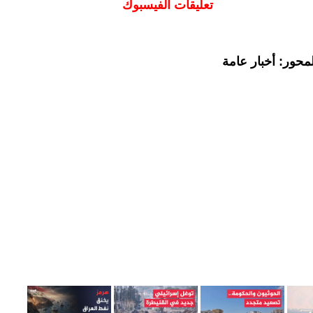
تعليقات الفيسبوك
محور: أخبار عامة