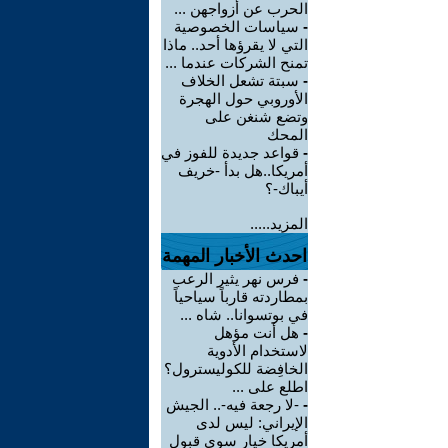
الحرب عن أزواجهن ...
-
سياسات الخصوصية
التي لا يقرؤها أحد.. ماذا
تمنح الشركات عندما ...
-
سبتة تشعل الخلاف
الأوروبي حول الهجرة
وتضع شنغن على
المحك
-
قواعد جديدة للفوز في
أمريكا..هل بدأ -خريف
أيباك-؟
المزيد.....
احدث الأخبار المهمة
-
فرس نهر يثير الرعب
بمطاردته قارباً سياحياً
في بوتسوانا.. شاه ...
-
هل أنت مؤهل
لاستخدام الأدوية
الخافِضة للكوليسترول؟
اطلع على ...
-
-لا رجعة فيه-.. الجيش
الإيراني: ليس لدى
أمريكا خيار سوى قبول