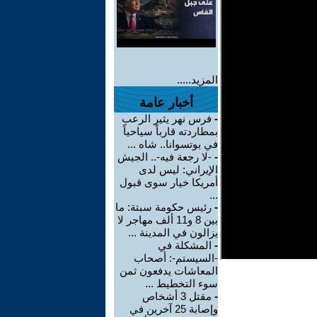
المزيد.....
أخبار عامة
-
فرس نهر يثير الرعب
بمطاردته قارباً سياحياً
في بوتسوانا.. شاه ...
-
-لا رجعة فيه-.. الجيش
الإيراني: ليس لدى
أمريكا خيار سوى قبول
...
-
رئيس حكومة سبتة: ما
بين 8 و11 ألف مهاجر لا
يزالون في المدينة ...
-
المشكلة في
-السيستم-: أصحاب
المعاشات يدفعون ثمن
سوء التخطيط ...
-
مقتل 3 أشخاص
وإصابة 25 آخرين في