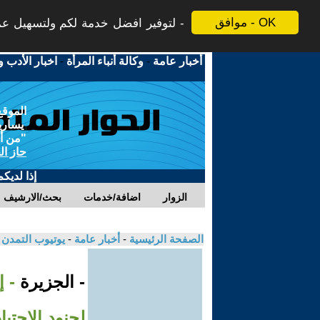
موافق - OK
لتوفير افضل خدمة لكم ولتسهيل عملي
أخبار عامة
-
وكالة أنباء المرأة
-
اخبار الأدب و
الموقع
يسارية
"من أج
حاز ال
إذا لديك
الزوار
اضافة/خدمات
بحث/الارشيف
الصفحة الرئيسية
-
أخبار عامة
-
يوتيوب التمدن
- الجزيرة
- 
لجنود الاحتي