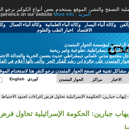
ة التصفح والنشر، الموقع يستخدم بعض أنواع الكوكيز نرجو النق
More info - المزيد
experience on our website
الفن
-
وكالة أنباء اليسار
-
وكالة أنباء العلمانية
-
وكالة أنباء العمال
-
وكا
الاقتصاد
-
اخبار الطب والعلوم
 الرئيسي لمؤسسة الحوار المتمدن
، علمانية، ديمقراطية، تطوعية وغير ربحية
ل مجتمع مدني علماني ديمقراطي حديث يضمن الحرية والعدالة الاجتم
حوار المتمدن على جائزة ابن رشد للفكر الحر والتى نالها أعلام في الفك
م مشاكل تقنية في تصفح الحوار المتمدن نرجو النقر هنا لاستخدام الموقع
كوردي
English
الاخبار
مراكز
الحوار المتمدن
- إيهاب جبارين: الحكومة الإسرائيلية تحاول فرض إغراءات لجنود الاحتياط
إيهاب جبارين: الحكومة الإسرائيلية تحاول فرض
اط