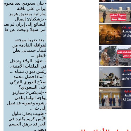
-
بيان سعودي بعد هجوم
إيراني على ناقلة
إماراتية بمضيق هرمز
-
بزشكيان: إيصال
البضائع إلى إيران لم يعد
أمرا سهلا ونبحث عن ط
...
-
بعد ضربة موجعة
لقوافله القادمة من
ليبيا.. حميدتي يعلن
-الطوا ...
-
-تعهّد بالولاء وتدخل
في الملفات الأمنية-..
رئيس ديوان نتنياه ...
-
لماذا فضل محمد
صلاح الدوري التركي
على السعودي؟
-
-إنديكس-: سيارتو
يواجه اتهاما بتلقي
رشوة وعقوبة قد تصل
إلى ث ...
-
طبيب يحذر: تناول
الآيس كريم بكثرة في
الحر قد يرهق الجسم
ويضر ...