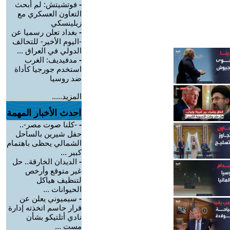
-
فوتشيتش: لم أبحث
التعاون العسكري مع
زيلينسكي
-
بغداد تعلن رسميا عن
-اليوم الأخير- للتحالف
الدولي في العراق ...
-
مدفيديف: الغرب
استخدم جورجيا كأداة
ضد روسيا
المزيد.....
احدث الأخبار المهمة
-
-كلنا صوت مصر-..
حفل شيرين بالساحل
الشمالي يحظى باهتمام
كبير ...
-
الديدان الخارقة.. حل
غير متوقع وأرخص
لتنظيف هياكل
الحيوانات ...
-
سيميوني يعلن عن
قرار حاسم اتخذته إدارة
نادي أتلتيكو بشأن
مست ...