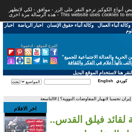
 أنواع الكوكيز نرجو النقر على الزر - موافق - لكي لاتظهر
This website uses cookies to ensure you ge
وكالة أنباء العمال
-
وكالة أنباء حقوق الإنسان
-
اخبار الرياضة
-
اخبار
لوم
التبرع للموقع - ادعمونا
حرية والعدالة الاجتماعية للجميع
"
تى نالها أعلام في الفكر والثقافة
قر هنا لاستخدام الموقع البديل
كوردي
English
ران تحسبا لانهيار المفاوضات النووية؟ | #التاسعة
اخر الافلام
لقائد فيلق القدس..