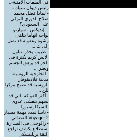
في الملفات الأمنية-..
رئيس ديوان نتنياه ...
-
لماذا فضل محمد
صلاح الدوري التركي
على السعودي؟
-
-إنديكس-: سيارتو
يواجه اتهاما بتلقي
رشوة وعقوبة قد تصل
إلى ث ...
-
طبيب يحذر: تناول
الآيس كريم بكثرة في
الحر قد يرهق الجسم
ويضر ...
-
الخارجية الروسية:
مدينة فلاديقوقاز
الروسية قد تصبح مركزا
للن ...
-
أكثر الفواكه التي قد
تسهم بتفشي عدوى
-السيكلوسبورا-
-
ناسا تمدد مهمة مسبار
Voyager 2 الفضائي
-
زالوجني في الصدارة..
استطلاع يكشف تراجع
الثقة بزيلينسكي