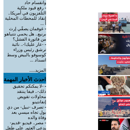
وانقسام حاد
-
رفع قيود ملكية
التلفزيون في أمريكا..
إنقاذ للمحطات المحلية
أ ...
-
غوفمان يصفّي إرث
برنيع.. هل يحمي نتنياهو
من فاتورة الفشل؟
-
-عار عليك!-.. نائبة
ترشق رئيس وزراء
كوسوفو بالبيض وسط
انسداد ...
المزيد.....
احدث الأخبار المهمة
-
-لا يمكنكم تحقيق
ذلك-.. فيفا ينتقد
محاولات تقويض
إنفانتينو
-
تصرف -نبيل- من دي
بول تجاه ميسي بعد
وفاة والده
-
مصر.. فيديو -قديم-
يدعي العثور على طفل