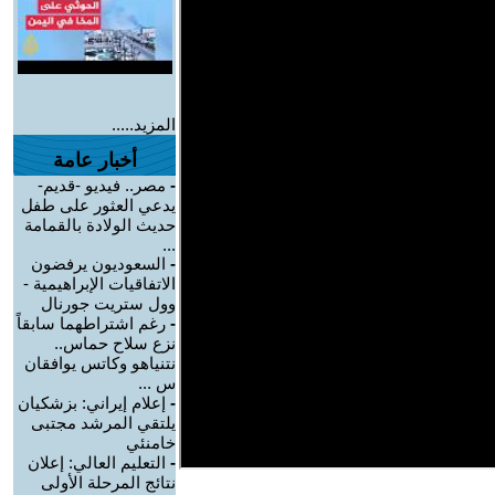
المزيد.....
أخبار عامة
-
مصر.. فيديو -قديم-
يدعي العثور على طفل
حديث الولادة بالقمامة
...
-
السعوديون يرفضون
الاتفاقيات الإبراهيمية -
وول ستريت جورنال
-
رغم اشتراطهما سابقاً
نزع سلاح حماس..
نتنياهو وكاتس يوافقان
س ...
-
إعلام إيراني: بزشكيان
يلتقي المرشد مجتبى
خامنئي
-
التعليم العالي: إعلان
نتائج المرحلة الأولى