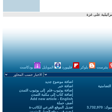
ائيلية على غزة
بنترست
بلوكر
فليبورد
الموبايل
بودكاست
اضافة موضوع جديد
التضامنية
اضافة خبر
إضافة يوتيوب-فلم إلى يوتيوب التمدن
إضافة كتاب إلى مكتبة التمدن
Add new article - English
أضف حملة
3,732,97
تعديل الموقع الفرعي للكاتب-ة
ابحث في موقع الحوار المتمدن