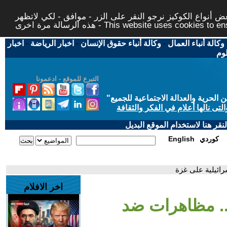
 أنواع الكوكيز نرجو النقر على الزر - موافق - لكي لاتظهر
This website uses cookies to ensure you ge
وكالة أنباء العمال
-
وكالة أنباء حقوق الإنسان
-
اخبار الرياضة
-
اخبار
لوم
التبرع للموقع - ادعمونا
حرية والعدالة الاجتماعية للجميع
"
تى نالها أعلام في الفكر والثقافة
قر هنا لاستخدام الموقع البديل
كوردي
English
ائيلية على غزة
اخر الافلام
.. مظاهرات ضد