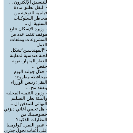
للتنسيق الإلكترون ...
-
النقل تطلق مادة
فيلمية للتوعية من
مخاطر السلوكيات
السلبية ال ...
-
وزيرة الإسكان تتابع
موقف تنفيذ عدد من
المشروعات وملفات
العمل ...
-
“المهندسين”تشكل
لجنة هندسية لمعاينة
العقار المنهار بقرية
جفص ...
-
خلال جولته اليوم
بمحافظة مطروح:
النقل: رئيس الوزراء
يتفقد مح ...
-
وزيرة التنمية المحلية
والبيئة تعلن التسليم
النهائي للمدفن ال ...
-
هل تحمي أغاني ديزني
خصوصيتك من
النظارات الذكية؟
-
عصر النمر.. كولومبيا
على أعتاب تحول جذري