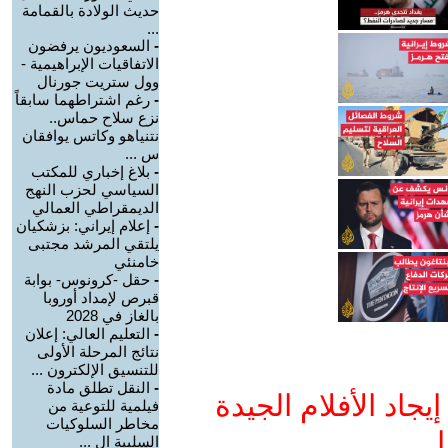
حديث الولادة بالقمامة
...
-
السعوديون يرفضون
الاتفاقيات الإبراهيمية -
وول ستريت جورنال
-
رغم اشتراطهما سابقاً
نزع سلاح حماس..
نتنياهو وكاتس يوافقان
س ...
-
بلاغ إخباري للمكتب
السياسي لحزب النهج
الديمقراطي العمالي
-
إعلام إيراني: بزشكيان
يلتقي المرشد مجتبى
خامنئي
-
حقل -كرونوس- بوابة
قبرص لإمداد أوروبا
بالغاز في 2028
-
التعليم العالي: إعلان
نتائج المرحلة الأولى
للتنسيق الإلكترون ...
-
النقل تطلق مادة
جاد الأفلام الجيدة
فيلمية للتوعية من
مخاطر السلوكيات
ا
السلبية ال ...