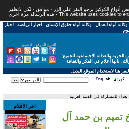
 أنواع الكوكيز نرجو النقر على الزر - موافق - لكي لاتظهر
This website uses cookies to ensure you ge
وكالة أنباء العمال
-
وكالة أنباء حقوق الإنسان
-
اخبار الرياضة
-
اخبار
لوم
التبرع للموقع - ادعمونا
حرية والعدالة الاجتماعية للجميع
"
تى نالها أعلام في الفكر والثقافة
قر هنا لاستخدام الموقع البديل
كوردي
English
بغداد للمشاركة في القمة العربية
اخر الافلام
خ تميم بن حمد آل