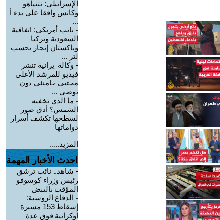
الإسرائيلي: نتنياهو
وكاتس وافقا على بدء أ
...
-
نائب أمريكي: اتفاقية
السعودية وتركيا
وباكستان إنجاز يحسب
لتر ...
-
وكالة إيرانية تنشر
فيديو للمرشد الأعلى
مجتبى خامنئي دون
توضي ...
-
ما الذي تخفيه
الشمس؟ أدق صور
لسطحها تكشف أسرار
دواماتها
المزيد.....
احدث الأخبار المهمة
-
شاهد.. نائب ترشق
رئيس وزراء كوسوفو
المؤقت بالبيض
-
الدفاع الروسية:
إسقاط 153 مسيرة
أوكرانية فوق عدة