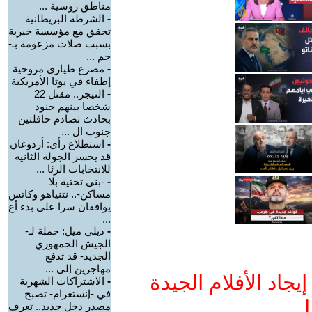
مناطق روسية ...
-
الشرطة البريطانية
تحقق مع مؤسسة خيرية
بسبب صلات مزعومة بـ-
حم ...
-
مصرع طياري مروحية
إطفاء في يوتا الأمريكية
-
النيجر.. مقتل 22
شخصا بينهم جنود
بحادث تصادم حافلتين
جنوب ال ...
-
استطلاع رأي: أردوغان
قد يخسر الجولة الثانية
للانتخابات الرئا ...
-
-بنى تحتية بلا
مساكن-.. نتنياهو وكاتس
يوافقان سرا على بدء أع
...
-
ديلي ميل: حملة لـ-
الجيش الجمهوري
الجديد- قد تدفع
مهاجرين إلى ...
جاد الأفلام الجيدة
-
الاشتراكات الشهرية
في -إنستغرام- تصبح
ا
مصدر دخل جديد.. تعرف