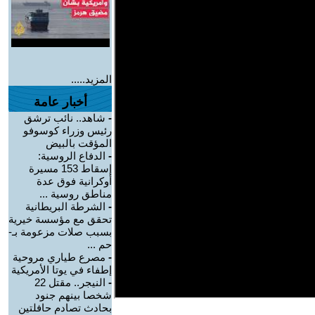
المزيد.....
أخبار عامة
-
شاهد.. نائب ترشق
رئيس وزراء كوسوفو
المؤقت بالبيض
-
الدفاع الروسية:
إسقاط 153 مسيرة
أوكرانية فوق عدة
مناطق روسية ...
-
الشرطة البريطانية
تحقق مع مؤسسة خيرية
بسبب صلات مزعومة بـ-
حم ...
-
مصرع طياري مروحية
إطفاء في يوتا الأمريكية
-
النيجر.. مقتل 22
شخصا بينهم جنود
بحادث تصادم حافلتين