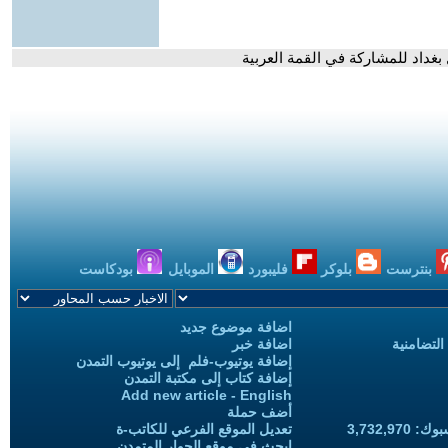
بغداد للمشاركة في القمة العربية
بنترست
بلوكر
فليبورد
الموبايل
بودكاست
اضافة موضوع جديد
التضامنية
اضافة خبر
إضافة يوتيوب-فلم إلى يوتيوب التمدن
إضافة كتاب إلى مكتبة التمدن
Add new article - English
أضف حملة
3,732,97
تعديل الموقع الفرعي للكاتب-ة
ابحث في موقع الحوار المتمدن