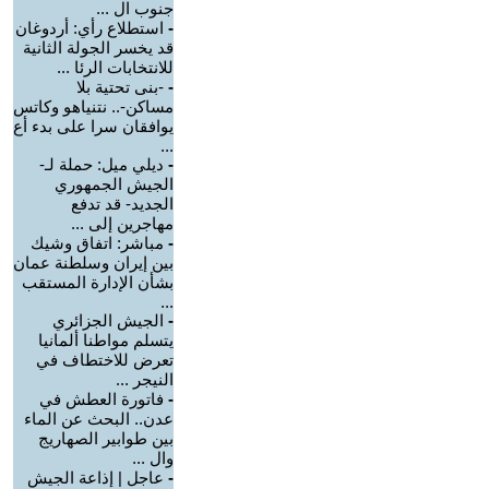
جنوب ال ...
-
استطلاع رأي: أردوغان
قد يخسر الجولة الثانية
للانتخابات الرئا ...
-
-بنى تحتية بلا
مساكن-.. نتنياهو وكاتس
يوافقان سرا على بدء أع
...
-
ديلي ميل: حملة لـ-
الجيش الجمهوري
الجديد- قد تدفع
مهاجرين إلى ...
-
مباشر: اتفاق وشيك
بين إيران وسلطنة عمان
بشأن الإدارة المستقب
...
-
الجيش الجزائري
يتسلم مواطنا ألمانيا
تعرض للاختطاف في
النيجر ...
-
فاتورة العطش في
عدن.. البحث عن الماء
بين طوابير الصهاريج
وال ...
-
عاجل | إذاعة الجيش