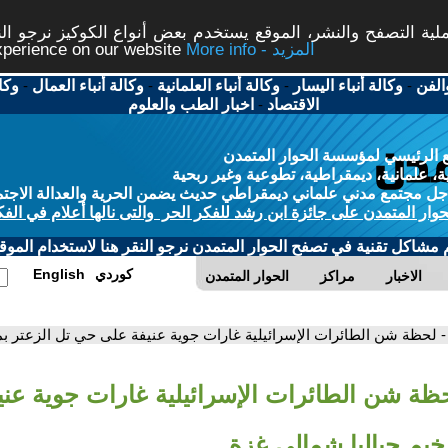
ة التصفح والنشر، الموقع يستخدم بعض أنواع الكوكيز نرجو النق
More info - المزيد
experience on our website
الفن
-
وكالة أنباء اليسار
-
وكالة أنباء العلمانية
-
وكالة أنباء العمال
-
وكا
الاقتصاد
-
اخبار الطب والعلوم
 الرئيسي لمؤسسة الحوار المتمدن
، علمانية، ديمقراطية، تطوعية وغير ربحية
ل مجتمع مدني علماني ديمقراطي حديث يضمن الحرية والعدالة الاجتم
حوار المتمدن على جائزة ابن رشد للفكر الحر والتى نالها أعلام في الفك
م مشاكل تقنية في تصفح الحوار المتمدن نرجو النقر هنا لاستخدام الموقع
كوردي
English
الاخبار
مراكز
الحوار المتمدن
- لحظة شن الطائرات الإسرائيلية غارات جوية عنيفة على حي تل الزعتر ب
حظة شن الطائرات الإسرائيلية غارات جوية عن
خيم جباليا شمالي غزة