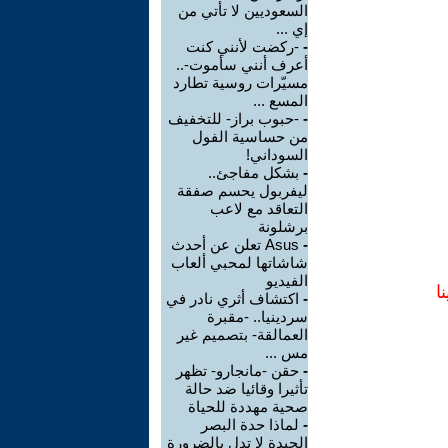
السعوديين لا تأتي من
إي ...
-
-ركضت لأنني كنت
أعرف أنني سأموت-..
مسيّرات روسية تطارد
المسع ...
-
-حبوب براز- للتخفيف
من حساسية الفول
السوداني!
-
بشكل مفاجئ..
ليفربول يحسم صفقة
التعاقد مع لاعب
برشلونة
-
Asus تعلن عن أحدث
شاشاتها لمحبي ألعاب
الفيديو
ا
-
اكتشاف أثري نادر في
سردينيا.. -مقبرة
العمالقة- بتصميم غير
مس ...
-
حقن -مانجارو- تظهر
تأثيرا وقائيا ضد حالة
صحية مهددة للحياة
-
لماذا حدة البصر
الجيدة لا تدل بالضرورة