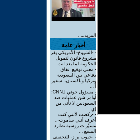
المزيد.....
أخبار عامة
-
-الشيوخ- الأمريكي يقر
مشروع قانون لتمويل
الحكومة لما بعد انت ...
-
معنى توقيع اتفاق
دفاعي بين السعودية
وتركيا وباكستان.. سفير
أ ...
-
مسؤول حوثي لـCNN:
أوامر شن عمليات ضد
السعوديين لا تأتي من
إي ...
-
-ركضت لأنني كنت
أعرف أنني سأموت-..
مسيّرات روسية تطارد
المسع ...
-
-حبوب براز- للتخفيف