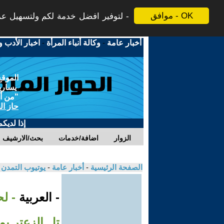
موافق - OK
لتوفير افضل خدمة لكم ولتسهيل عملي
أخبار عامة
-
وكالة أنباء المرأة
-
اخبار الأدب و
الموقع
يسارية
"من أج
حاز ال
إذا لديك
الزوار
اضافة/خدمات
بحث/الارشيف
الصفحة الرئيسية
-
أخبار عامة
-
يوتيوب التمدن
- العربية
- ل
تل الزعتر بم