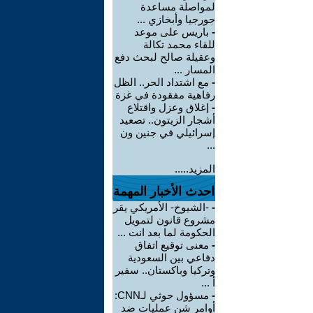
لمواصلة مساعدة
جورجيا وأبخازي ...
-
باريس على موعد
للقاء محمد تكالة
وعقيلة صالح لبحث دفع
المسار ...
-
مع اشتداد الحر.. الظل
رفاهية مفقودة في غزة
-
إغلاق وعزل واقتلاع
أشجار الزيتون.. تصعيد
إسرائيلي في جنين ون
...
المزيد.....
احدث الأخبار المهمة
-
-الشيوخ- الأمريكي يقر
مشروع قانون لتمويل
الحكومة لما بعد انت ...
-
معنى توقيع اتفاق
دفاعي بين السعودية
وتركيا وباكستان.. سفير
أ ...
-
مسؤول حوثي لـCNN:
أوامر شن عمليات ضد