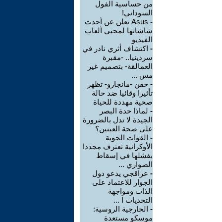
من حساسية الفول
السوداني!
-
Asus تعلن عن أحدث
شاشاتها لمحبي ألعاب
الفيديو
-
اكتشاف أثري نادر في
سردينيا.. -مقبرة
العمالقة- بتصميم غير
مس ...
-
حقن -مانجارو- تظهر
تأثيرا وقائيا ضد حالة
صحية مهددة للحياة
-
لماذا حدة البصر
الجيدة لا تدل بالضرورة
على صحة العينين؟
-
القوات الجوية
الأوكرانية تعترف مجددا
بفشلها في إسقاط
الصواري ...
-
عراقجي يدعو دول
الجوار للاعتماد على
الذات ومواجهة
التحديات ا ...
-
الخارجية الروسية:
موسكو مستعدة