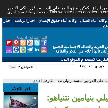
 أنواع الكوكيز نرجو النقر على الزر - موافق - لكي لاتظهر
This website uses cookies to ensure you ge
وكالة أنباء العمال
-
وكالة أنباء حقوق الإنسان
-
اخبار الرياضة
-
اخبار
لوم
التبرع للموقع - ادعمونا
حرية والعدالة الاجتماعية للجميع
"
تى نالها أعلام في الفكر والثقافة
قر هنا لاستخدام الموقع البديل
كوردي
English
هجمات على الحوثيين ستستمر ولن نقف مكتوفي الأيدي
اخر الافلام
لي بنيامين نتنياهو: