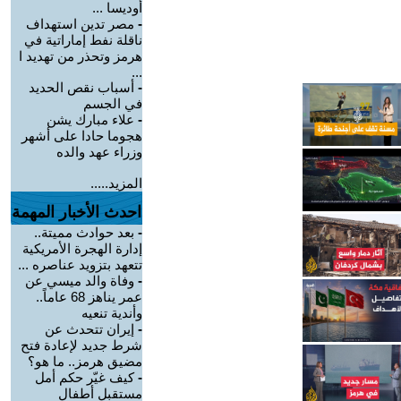
أوديسا ...
-
مصر تدين استهداف
ناقلة نفط إماراتية في
هرمز وتحذر من تهديد ا
...
-
أسباب نقص الحديد
في الجسم
-
علاء مبارك يشن
هجوما حادا على أشهر
وزراء عهد والده
المزيد.....
احدث الأخبار المهمة
-
بعد حوادث مميتة..
إدارة الهجرة الأمريكية
تتعهد بتزويد عناصره ...
-
وفاة والد ميسي عن
عمر يناهز 68 عاماً..
وأندية تنعيه
-
إيران تتحدث عن
شرط جديد لإعادة فتح
مضيق هرمز.. ما هو؟
-
كيف غيّر حكم أمل
مستقبل أطفال