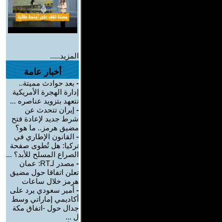
المزيد.....
أخبار عامة
-
بعد حوادث مميتة..
إدارة الهجرة الأمريكية
تتعهد بتزويد عناصره ...
-
إيران تتحدث عن
شرط جديد لإعادة فتح
مضيق هرمز.. ما هو؟
-
القانون الإطاري في
تركيا: هل تُطوى صفحة
الصراع المسلح للأبد؟ ...
-
مصدر لـRT: عمان
تعلن اتفاقا حول مضيق
هرمز خلال ساعات
-
أمير سعودي يرد على
أكاديمي إماراتي وسط
جدال حول -اتفاق مكة
ل ...