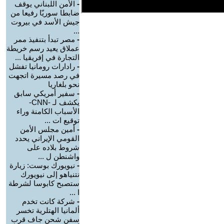
-
الأمن اللبناني يوقف
ضابطا سوريّا رفيعا من
جيش الأسد في بيروت
...
-
مصر تبدأ بتنفيذ ممر
عملاق يعيد رسم خريطة
التجارة في إفريقيا ...
-
رادارات رومانيا تفشل
في رصد مسيرة اتجهت
نحو بلغاريا
-
سفير أمريكي سابق
يكشف لـ -CNN-
الأسباب الكامنة وراء
توقيع ات ...
-
أمين مجلس الأمن
القومي الإيراني يحدد
شروط بلاده على
واشنطن ل ...
-
نيويورك بوست: زيارة
نتنياهو إلى نيويورك
ستصبح كابوسا لشرطة
ا ...
-
شركة كانت تخدم
ألمانيا الهتلرية تخسر
سفن شحن جاف قرب