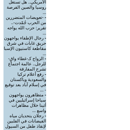
الأمريكي.. هل تستغل
روسيا والصين الفرصة
...
-
-تعويضات المتضررين
من الحرب جُمّدت-..
تقرير: حزب الله يواجه
...
-
رجال الإطفاء يواجهون
حريق غابات في شرق
مقاطعة كاستيون الإسبا
...
-
الزواج كـ-غطاء واقٍ-
للرجل.. عالمة اجتماع
تشرح المفارقة
-
رفع أعلام تركيا
والسعودية وباكستان
في إسلام آباد بعد توقيع
- ...
-
متظاهرون يواجهون
سياحا إسرائيليين في
أثينا خلال مظاهرات
واسع ...
-
رجلان يتحديان مياه
الفيضانات في الفلبين
لإنقاذ طفل من السيول