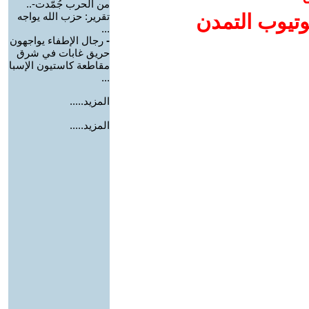
من الحرب جُمّدت-..
وتيوب التمدن
تقرير: حزب الله يواجه
...
-
رجال الإطفاء يواجهون
حريق غابات في شرق
مقاطعة كاستيون الإسبا
...
المزيد.....
المزيد.....