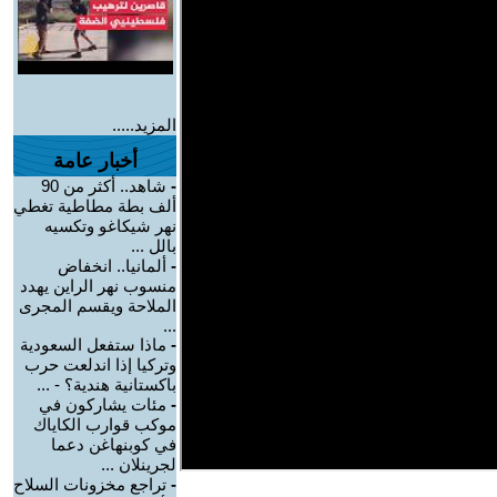
المزيد.....
أخبار عامة
-
شاهد.. أكثر من 90
ألف بطة مطاطية تغطي
نهر شيكاغو وتكسيه
بالل ...
-
ألمانيا.. انخفاض
منسوب نهر الراين يهدد
الملاحة ويقسم المجرى
...
-
ماذا ستفعل السعودية
وتركيا إذا اندلعت حرب
باكستانية هندية؟ - ...
-
مئات يشاركون في
موكب قوارب الكاياك
في كوبنهاغن دعما
لجرينلان ...
-
تراجع مخزونات السلاح