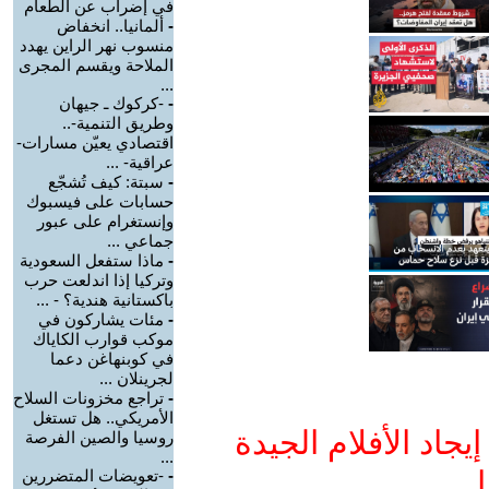
في إضراب عن الطعام
-
ألمانيا.. انخفاض
منسوب نهر الراين يهدد
الملاحة ويقسم المجرى
...
-
-كركوك ـ جيهان
وطريق التنمية-..
اقتصادي يعيّن مسارات-
عراقية- ...
-
سبتة: كيف تُشجّع
حسابات على فيسبوك
وإنستغرام على عبور
جماعي ...
-
ماذا ستفعل السعودية
وتركيا إذا اندلعت حرب
باكستانية هندية؟ - ...
-
مئات يشاركون في
موكب قوارب الكاياك
في كوبنهاغن دعما
لجرينلان ...
-
تراجع مخزونات السلاح
الأمريكي.. هل تستغل
جاد الأفلام الجيدة
روسيا والصين الفرصة
...
ا
-
-تعويضات المتضررين