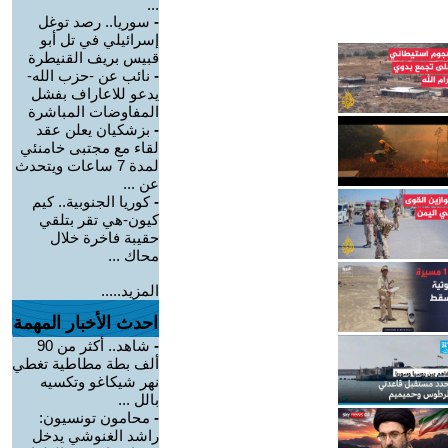
...
-
سوريا.. رصد توغل
إسرائيلي في تل أبو
قبيس بريف القنيطرة
-
نائب عن -حزب الله-
يدعو للاعاراف بفشل
المفاوضات المباشرة
-
بزشكيان يعلن عقد
لقاء مع مجتبى خامنئي
لمدة 7 ساعات ويتحدث
عن ...
-
كوريا الجنوبية.. كيم
كيون-هي تقر بتلقي
حقيبة فاخرة خلال
محاك ...
المزيد.....
احدث الأخبار المهمة
-
شاهد.. أكثر من 90
ألف بطة مطاطية تغطي
نهر شيكاغو وتكسيه
بالل ...
-
محامون تونسيون:
راشد الغنوشي يدخل