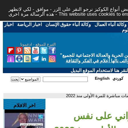
 أنواع الكوكيز نرجو النقر على الزر - موافق - لكي لاتظهر
This website uses cookies to ensure you ge
وكالة أنباء العمال
-
وكالة أنباء حقوق الإنسان
-
اخبار الرياضة
-
اخبار
لوم
التبرع للموقع - ادعمونا
حرية والعدالة الاجتماعية للجميع
"
تى نالها أعلام في الفكر والثقافة
قر هنا لاستخدام الموقع البديل
كوردي
English
مباشرة للمرة الأولى منذ 2022
اخر الافلام
اني على نفس