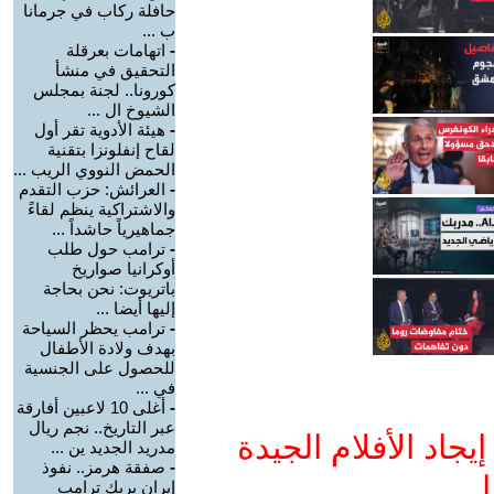
حافلة ركاب في جرمانا
ب ...
-
اتهامات بعرقلة
التحقيق في منشأ
كورونا.. لجنة بمجلس
الشيوخ ال ...
-
هيئة الأدوية تقر أول
لقاح إنفلونزا بتقنية
الحمض النووي الريب ...
-
العرائش: حزب التقدم
والاشتراكية ينظم لقاءً
جماهيرياً حاشداً ...
-
ترامب حول طلب
أوكرانيا صواريخ
باتريوت: نحن بحاجة
إليها أيضا ...
-
ترامب يحظر السياحة
بهدف ولادة الأطفال
للحصول على الجنسية
في ...
-
أغلى 10 لاعبين أفارقة
عبر التاريخ.. نجم ريال
جاد الأفلام الجيدة
مدريد الجديد ين ...
-
صفقة هرمز.. نفوذ
ا
إيران يربك ترامب