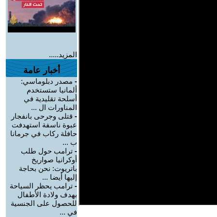
المزيد.....
أخبار عامة
-
مصدر دبلوماسي:
ألمانيا ستستخدم
أسلحة تقليدية في
المناورات ال ...
-
قتلى وجرحى بانفجار
عبوة ناسفة استهدفت
حافلة ركاب في جرمانا
ب ...
-
ترامب حول طلب
أوكرانيا صواريخ
باتريوت: نحن بحاجة
إليها أيضا ...
-
ترامب يحظر السياحة
بهدف ولادة الأطفال
للحصول على الجنسية
في ...