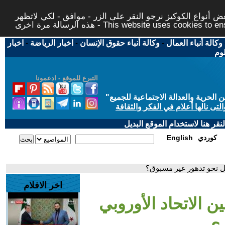
 أنواع الكوكيز نرجو النقر على الزر - موافق - لكي لاتظهر
This website uses cookies to ensure you ge
وكالة أنباء العمال
-
وكالة أنباء حقوق الإنسان
-
اخبار الرياضة
-
اخبار
لوم
التبرع للموقع - ادعمونا
حرية والعدالة الاجتماعية للجميع
"
تى نالها أعلام في الفكر والثقافة
قر هنا لاستخدام الموقع البديل
كوردي
English
ائيل نحو تدهور غير مسبوق؟
اخر الافلام
ين الاتحاد الأوروبي