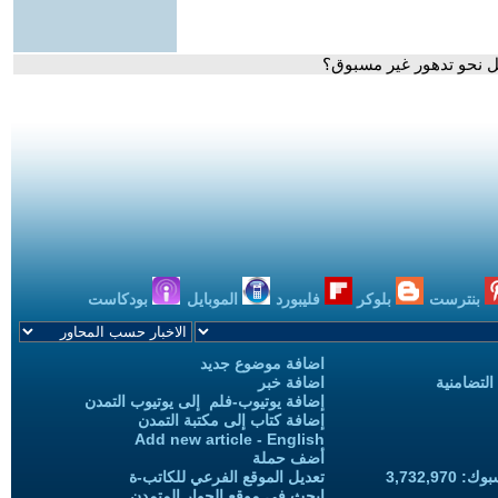
ائيل نحو تدهور غير مسبوق؟
بنترست
بلوكر
فليبورد
الموبايل
بودكاست
اضافة موضوع جديد
التضامنية
اضافة خبر
إضافة يوتيوب-فلم إلى يوتيوب التمدن
إضافة كتاب إلى مكتبة التمدن
Add new article - English
أضف حملة
3,732,97
تعديل الموقع الفرعي للكاتب-ة
ابحث في موقع الحوار المتمدن