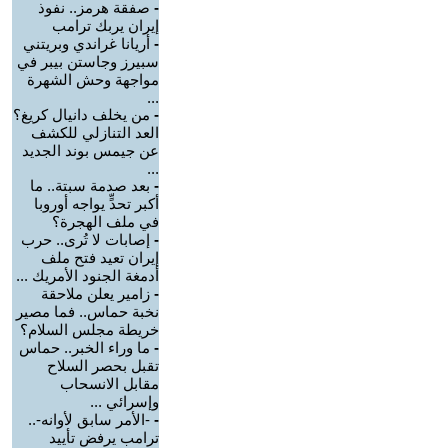
-
صفقة هرمز.. نفوذ
إيران يربك ترامب
-
أريانا غراندي وبريتني
سبيرز وجاستن بيبر في
مواجهة وحش الشهرة
...
-
من يخلف دانيال كريغ؟
العد التنازلي للكشف
عن جيمس بوند الجديد
...
-
بعد صدمة سبتة.. ما
أكبر تحدٍّ يواجه أوروبا
في ملف الهجرة؟
-
إصابات لا تُرى.. حرب
إيران تعيد فتح ملف
أدمغة الجنود الأمريك ...
-
زامير يعلن ملاحقة
نخبة حماس.. فما مصير
خريطة مجلس السلام؟
-
ما وراء الخبر.. حماس
تقبل بحصر السلاح
مقابل الانسحاب
وإسرائي ...
-
-الأمر سابق لأوانه-..
ترامب يرفض تأييد