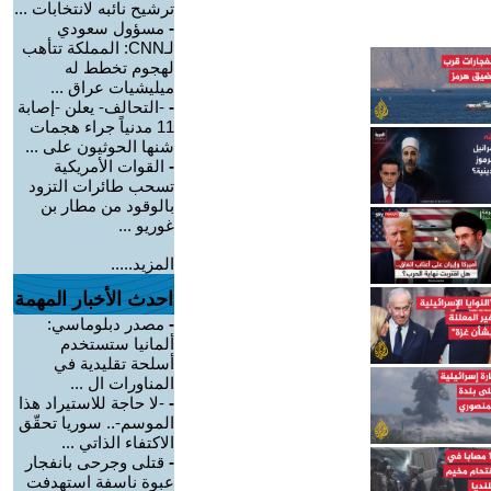
ترشيح نائبه لانتخابات ...
-
مسؤول سعودي
لـCNN: المملكة تتأهب
لهجوم تخطط له
ميليشيات عراق ...
-
-التحالف- يعلن -إصابة
11 مدنياً جراء هجمات
شنها الحوثيون على ...
-
القوات الأمريكية
تسحب طائرات التزود
بالوقود من مطار بن
غوريو ...
المزيد.....
احدث الأخبار المهمة
-
مصدر دبلوماسي:
ألمانيا ستستخدم
أسلحة تقليدية في
المناورات ال ...
-
-لا حاجة للاستيراد هذا
الموسم-.. سوريا تحقّق
الاكتفاء الذاتي ...
-
قتلى وجرحى بانفجار
عبوة ناسفة استهدفت