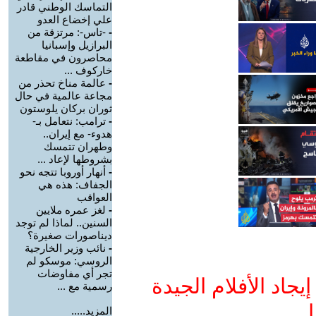
التماسك الوطني قادر
علي إخضاع العدو
-
-تاس-: مرتزقة من
البرازيل وإسبانيا
محاصرون في مقاطعة
خاركوف ...
-
عالمة مناخ تحذر من
مجاعة عالمية في حال
ثوران بركان يلوستون
-
ترامب: نتعامل بـ-
هدوء- مع إيران..
وطهران تتمسك
بشروطها لإعاد ...
-
أنهار أوروبا تتجه نحو
الجفاف: هذه هي
العواقب
-
لغز عمره ملايين
السنين.. لماذا لم توجد
ديناصورات صغيرة؟
-
نائب وزير الخارجية
الروسي: موسكو لم
تجر أي مفاوضات
جاد الأفلام الجيدة
رسمية مع ...
ا
المزيد.....