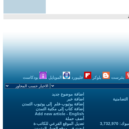
بنترست
بلوكر
فليبورد
الموبايل
بودكاست
اضافة موضوع جديد
التضامنية
اضافة خبر
إضافة يوتيوب-فلم إلى يوتيوب التمدن
إضافة كتاب إلى مكتبة التمدن
Add new article - English
أضف حملة
3,732,97
تعديل الموقع الفرعي للكاتب-ة
ابحث في موقع الحوار المتمدن