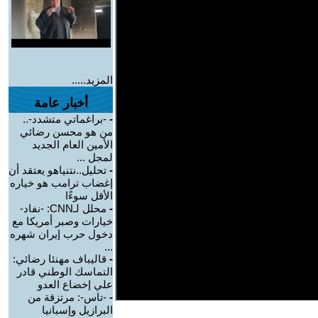
المزيد.....
أخبار عامة
-
-براغماتي متشدد-..
من هو محسن رضائي
الأمين العام الجديد
لمجل ...
-
تحليل..نتنياهو يعتقد أن
إغضاب ترامب هو خياره
الأقل سوءًا
-
محلل لـCNN: -نفاد-
خيارات وصبر أمريكا مع
دخول حرب إيران شهره
...
-
قاليباف مهنئا رضائي:
التماسك الوطني قادر
علي إخضاع العدو
-
-تاس-: مرتزقة من
البرازيل وإسبانيا