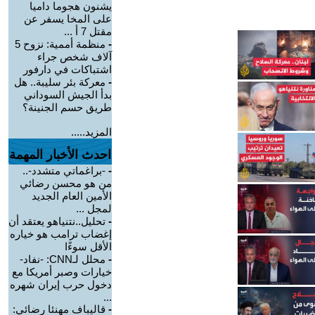
يشنون هجوما داميا
على المخا يسفر عن
مقتل 7 أ ...
-
منظمة أممية: نزوح 5
آلاف شخص جراء
اشتباكات في دارفور
-
معركة بئر سليبة.. هل
بدأ الجيش السوداني
طريق حسم الجنينة؟
المزيد.....
احدث الأخبار المهمة
-
-براغماتي متشدد-..
من هو محسن رضائي
الأمين العام الجديد
لمجل ...
-
تحليل..نتنياهو يعتقد أن
إغضاب ترامب هو خياره
الأقل سوءًا
-
محلل لـCNN: -نفاد-
خيارات وصبر أمريكا مع
دخول حرب إيران شهره
...
-
قاليباف مهنئا رضائي: