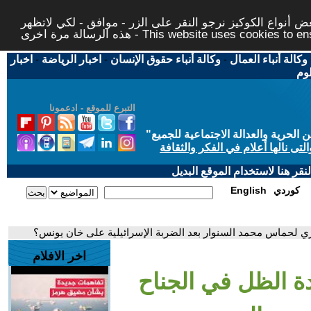
 أنواع الكوكيز نرجو النقر على الزر - موافق - لكي لاتظهر
This website uses cookies to ensure you ge
وكالة أنباء العمال
-
وكالة أنباء حقوق الإنسان
-
اخبار الرياضة
-
اخبار
لوم
التبرع للموقع - ادعمونا
حرية والعدالة الاجتماعية للجميع
"
تى نالها أعلام في الفكر والثقافة
قر هنا لاستخدام الموقع البديل
كوردي
English
 لحماس محمد السنوار بعد الضربة الإسرائيلية على خان يونس؟
اخر الافلام
 الظل في الجناح