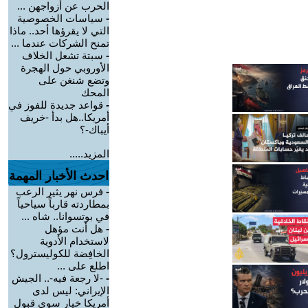
الحرب عن أزواجهن ...
-
سياسات الخصوصية
التي لا يقرؤها أحد.. ماذا
تمنح الشركات عندما ...
-
سبتة تشعل الخلاف
الأوروبي حول الهجرة
وتضع شنغن على
المحك
-
قواعد جديدة للفوز في
أمريكا..هل بدأ -خريف
أيباك-؟
المزيد.....
احدث الأخبار المهمة
-
فرس نهر يثير الرعب
بمطاردته قارباً سياحياً
في بوتسوانا.. شاه ...
-
هل أنت مؤهل
لاستخدام الأدوية
الخافِضة للكوليسترول؟
اطلع على ...
-
-لا رجعة فيه-.. الجيش
الإيراني: ليس لدى
أمريكا خيار سوى قبول