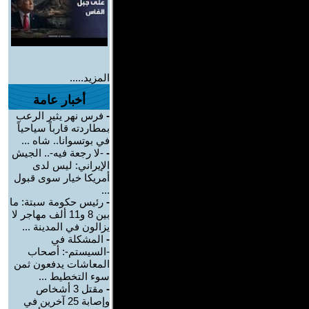
المزيد.....
أخبار عامة
-
فرس نهر يثير الرعب
بمطاردته قارباً سياحياً
في بوتسوانا.. شاه ...
-
-لا رجعة فيه-.. الجيش
الإيراني: ليس لدى
أمريكا خيار سوى قبول
...
-
رئيس حكومة سبتة: ما
بين 8 و11 ألف مهاجر لا
يزالون في المدينة ...
-
المشكلة في
-السيستم-: أصحاب
المعاشات يدفعون ثمن
سوء التخطيط ...
-
مقتل 3 أشخاص
وإصابة 25 آخرين في