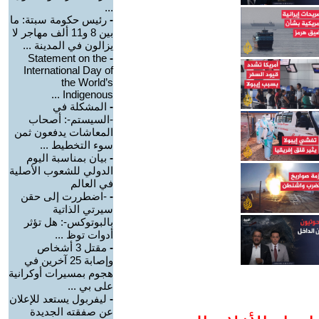
...
-
رئيس حكومة سبتة: ما
بين 8 و11 ألف مهاجر لا
يزالون في المدينة ...
Statement on the
-
International Day of
the World’s
Indigenous ...
-
المشكلة في
-السيستم-: أصحاب
المعاشات يدفعون ثمن
سوء التخطيط ...
-
بيان بمناسبة اليوم
الدولي للشعوب الأصلية
في العالم
-
-اضطررت إلى حقن
سيرتي الذاتية
بالبوتوكس-: هل تؤثر
أدوات توظ ...
-
مقتل 3 أشخاص
وإصابة 25 آخرين في
هجوم بمسيرات أوكرانية
على بي ...
-
ليفربول يستعد للإعلان
عن صفقته الجديدة