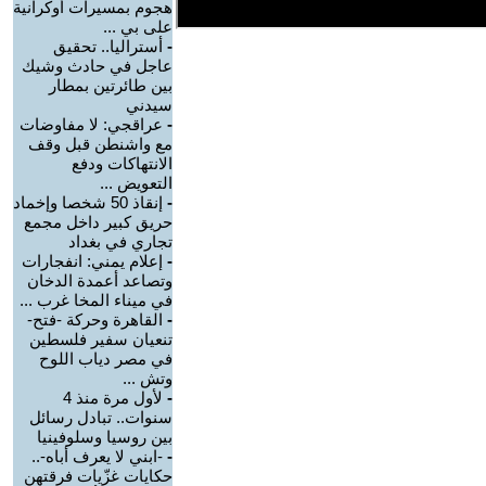
هجوم بمسيرات أوكرانية
على بي ...
-
أستراليا.. تحقيق
عاجل في حادث وشيك
بين طائرتين بمطار
سيدني
-
عراقجي: لا مفاوضات
مع واشنطن قبل وقف
الانتهاكات ودفع
التعويض ...
-
إنقاذ 50 شخصا وإخماد
حريق كبير داخل مجمع
تجاري في بغداد
-
إعلام يمني: انفجارات
وتصاعد أعمدة الدخان
في ميناء المخا غرب ...
-
القاهرة وحركة -فتح-
تنعيان سفير فلسطين
في مصر دياب اللوح
وتش ...
-
لأول مرة منذ 4
سنوات.. تبادل رسائل
بين روسيا وسلوفينيا
-
-ابني لا يعرف أباه-..
حكايات غزّيات فرقتهن