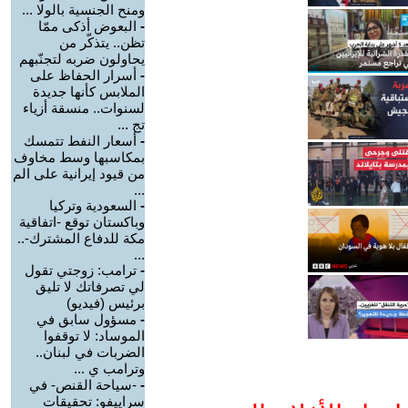
ومنح الجنسية بالولا ...
-
البعوض أذكى ممّا
تظن.. يتذكّر من
يحاولون ضربه لتجنّبهم
-
أسرار الحفاظ على
الملابس كأنها جديدة
لسنوات.. منسقة أزياء
تج ...
-
أسعار النفط تتمسك
بمكاسبها وسط مخاوف
من قيود إيرانية على الم
...
-
السعودية وتركيا
وباكستان توقع -اتفاقية
مكة للدفاع المشترك-..
...
-
ترامب: زوجتي تقول
لي تصرفاتك لا تليق
برئيس (فيديو)
-
مسؤول سابق في
الموساد: لا توقفوا
الضربات في لبنان..
وترامب ي ...
-
-سياحة القنص- في
سراييفو: تحقيقات