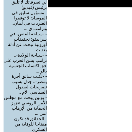
لي تصرفاتك لا تليق
برئيس (فيديو)
-
مسؤول سابق في
الموساد: لا توقفوا
الضربات في لبنان..
وترامب ي ...
-
-سياحة القنص- في
سراييفو: تحقيقات
أوروبية تبحث عن أدلة
بعد ث ...
-
-سياحة الولادة-..
ترامب يشن الحرب على
حق اكتساب الجنسية
بالو ...
-
-لكنت سائق أجرة
بمصر-.. جدل بسبب
تصريحات لعبدول
السياسي الأم ...
-
بوتين يبحث مع مجلس
الأمن الروسي تعزيز
الحماية من الإرهاب
لمن ...
-
الحدائق قد تكون
مفتاحا للوقاية من
السكري