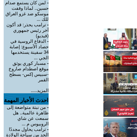
-
لمن كان يستمع صدام
حسين.. لماذا وقفت
موسكو ضد غزو العراق
للك ...
-
ترامب يحذر: قد أكون
آخر رئيس جمهوري
(فيديو)
-
الدفاع الروسية في
حصاد الأسبوع: إصابة
34 سفينة يستخدمها
الجي ...
-
مسبار كوري يوثق
موقع اصطدام صاروخ
-سبيس إكس- بسطح
القمر
المزيد.....
احدث الأخبار المهمة
-
من نبتة متواضعة إلى
ظاهرة عالمية.. هل
سمعت عن شاي
الروبيوس م ...
-
ترامب يحاول مجددًا
الحد من سياحة الولادة