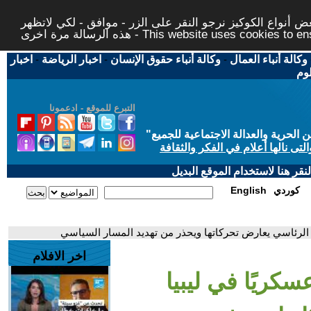
 أنواع الكوكيز نرجو النقر على الزر - موافق - لكي لاتظهر
This website uses cookies to ensure you ge
وكالة أنباء العمال
-
وكالة أنباء حقوق الإنسان
-
اخبار الرياضة
-
اخبار
لوم
التبرع للموقع - ادعمونا
حرية والعدالة الاجتماعية للجميع
"
تى نالها أعلام في الفكر والثقافة
قر هنا لاستخدام الموقع البديل
كوردي
English
س الرئاسي يعارض تحركاتها ويحذر من تهديد المسار السياسي
اخر الافلام
سكريًا في ليبيا