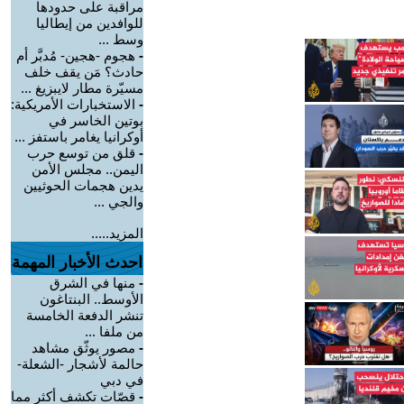
مراقبة على حدودها
للوافدين من إيطاليا
وسط ...
-
هجوم -هجين- مُدبَّر أم
حادث؟ مَن يقف خلف
مسيّرة مطار لايبزيغ ...
-
الاستخبارات الأمريكية:
بوتين الخاسر في
أوكرانيا يغامر باستفز ...
-
قلق من توسع حرب
اليمن.. مجلس الأمن
يدين هجمات الحوثيين
والجي ...
المزيد.....
احدث الأخبار المهمة
-
منها في الشرق
الأوسط.. البنتاغون
تنشر الدفعة الخامسة
من ملفا ...
-
مصور يوثّق مشاهد
حالمة لأشجار -الشعلة-
في دبي
-
قصّات تكشف أكثر مما