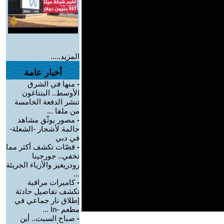
المزيد.....
أخبار عامة
-
منها في الشرق
الأوسط.. البنتاغون
تنشر الدفعة الخامسة
من ملفا ...
-
مصور يوثّق مشاهد
حالمة لأشجار -الشعلة-
في دبي
-
قصّات تكشف أكثر مما
تخفي.. جورجينا
رودريغيز والأزياء الجريئة
...
-
كاميرات مراقبة
تكشف تفاصيل حادثة
إطلاق نار جماعي في
مطعم -In ...
-
صباح السبت.. أين