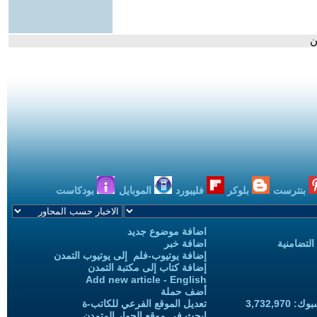
ن
بنترست
بلوكر
فليبورد
الموبايل
بودكاست
اضافة موضوع جديد
التضامنية
اضافة خبر
إضافة يوتيوب-فلم إلى يوتيوب التمدن
إضافة كتاب إلى مكتبة التمدن
Add new article - English
أضف حملة
3,732,97
تعديل الموقع الفرعي للكاتب-ة
ابحث في موقع الحوار المتمدن