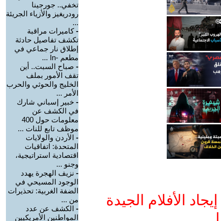
تخفي.. جورجينا
رودريغيز والأزياء الجريئة
...
-
كاميرات مراقبة
تكشف تفاصيل حادثة
إطلاق نار جماعي في
مطعم -In ...
-
صباح السبت.. أين
تقف الأمور بملف
الخليج والحوثي والحرب
الأمر ...
-
خبير إسباني شارك
في الكشف عن
معلومات حول 400
موظف تابع للنات ...
-
الأردن والولايات
المتحدة: اتفاقيات
اقتصادية استراتيجية،
وجنو ...
-
نزيف الهجرة يهدد
الوجود المسيحي في
الضفة الغربية: تحذيرات
جاد الأفلام الجيدة
من ...
-
الكشف عن عدد
ا
المواطنين الأمريكيين