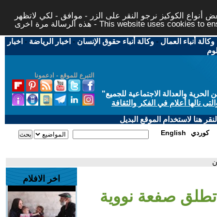
 أنواع الكوكيز نرجو النقر على الزر - موافق - لكي لاتظهر
This website uses cookies to ensure you ge
وكالة أنباء العمال
-
وكالة أنباء حقوق الإنسان
-
اخبار الرياضة
-
اخبار
لوم
التبرع للموقع - ادعمونا
حرية والعدالة الاجتماعية للجميع
"
تى نالها أعلام في الفكر والثقافة
قر هنا لاستخدام الموقع البديل
كوردي
English
ن
اخر الافلام
 تطلق صفعة نووية