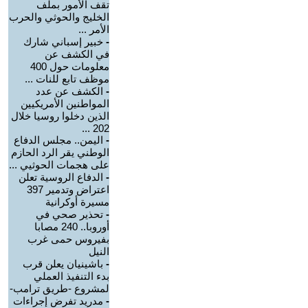
تقف الأمور بملف
الخليج والحوثي والحرب
الأمر ...
-
خبير إسباني شارك
في الكشف عن
معلومات حول 400
موظف تابع للنات ...
-
الكشف عن عدد
المواطنين الأمريكيين
الذين دخلوا روسيا خلال
202 ...
-
اليمن.. مجلس الدفاع
الوطني يقر الرد الحازم
على هجمات الحوثيي ...
-
الدفاع الروسية تعلن
اعتراض وتدمير 397
مسيرة أوكرانية
-
تحذير صحي في
أوروبا.. 240 مصابا
بفيروس حمى غرب
النيل
-
باشينيان يعلن قرب
بدء التنفيذ العملي
لمشروع -طريق ترامب-
-
مدريد تفرض إجراءات