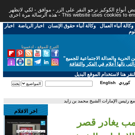
 أنواع الكوكيز نرجو النقر على الزر - موافق - لكي لاتظهر
This website uses cookies to ensure you ge
وكالة أنباء العمال
-
وكالة أنباء حقوق الإنسان
-
اخبار الرياضة
-
اخبار
لوم
التبرع للموقع - ادعمونا
حرية والعدالة الاجتماعية للجميع
"
تى نالها أعلام في الفكر والثقافة
قر هنا لاستخدام الموقع البديل
كوردي
English
ع رئيس الإمارات الشيخ محمد بن زايد
اخر الافلام
امب يغادر قصر