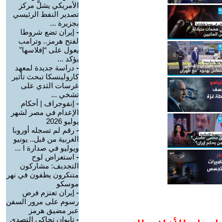
الأمريكي يشلَّ مركز
تصدير النفط الرئيسي
بجزيرة ...
-
إيران تضع شروطا
لفتح هرمز.. وترامب
يعول على “إفلاسها”
يؤكد ...
-
دراسة جديدة لمعهد
كارولينسكا تبحث تأثير
غرسات الثدي على
تشخي ...
-
إنفوجراف | أحكام
الإعدام في مصر لشهر
يوليو 2026
-
رقم لم تسجله أوروبا
الغربية من قبل.. يونيو
ويوليو في صدارة ا ...
-
استعراض لوح
التجديف: مشاركون
متنكرون يطفون في نهر
موسكو
-
إيران تعتزم فرض
رسوم على مرور السفن
عبر مضيق هرمز
-
تايوان تحاكي التصدي