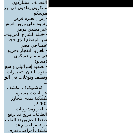
التجديف: مشاركون
متنكرون يطفون في نهر
موسكو
-
إيران تعتزم فرض
رسوم على مرور السفن
عبر مضيق هرمز
-
-قبلة الشارع المريبة-..
سر المقطع الذي فجر
غضبا في مصر
-
بلغاريا: انفجار وحريق
في مصنع عسكري
(فيديو)
-
تصعيد إسرائيلي واسع
جنوب لبنان.. تفجيرات
وقصف وتوغلات في الق
...
-
-كلاشنيكوف- تكشف
عن أحدث مسيرة
تكتيكية بمدى يتجاوز
100 كم
-
الحر ومشروبات
الطاقة.. مزيج قد يرفع
ضغط الدم ويهدد القلب
-
رائحة الجسم قد
تكشف أمراضا.. تعرف