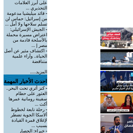
على أبرز العلامات
التحذيري ...
-
قائد ميليشيا مدعومة
من إسرائيل: حماس لن
تسلم سلاحها ولا أمل ...
-
الجيش الإسرائيلي:
اعتراض مسيرة محملة
بالأسلحة قادمة من
مصر إ ...
-
اكتشاف مثير عن أصل
الحياة.. وآراء علمية
متناقضة
المزيد.....
احدث الأخبار المهمة
-
كنز أثري تحت البحر..
العثور على حطام
سفينة رومانية عمرها
أكث ...
-
رحلة تابعة لخطوط
ألاسكا الجوية تضطر
لإغلاق قمرة القيادة
بسبب ...
-
خبراء: الحصار