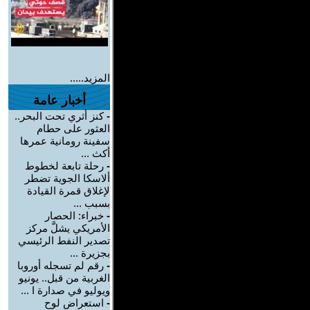
المزيد.....
أخبار عامة
-
كنز أثري تحت البحر..
العثور على حطام
سفينة رومانية عمرها
أكث ...
-
رحلة تابعة لخطوط
ألاسكا الجوية تضطر
لإغلاق قمرة القيادة
بسبب ...
-
خبراء: الحصار
الأمريكي يشلَّ مركز
تصدير النفط الرئيسي
بجزيرة ...
-
رقم لم تسجله أوروبا
الغربية من قبل.. يونيو
ويوليو في صدارة ا ...
-
استعراض لوح