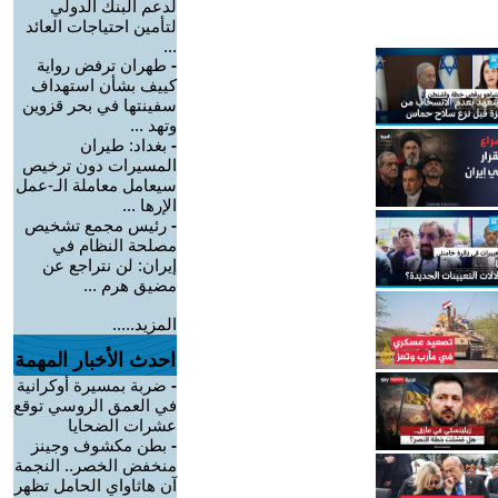
لدعم البنك الدولي
لتأمين احتياجات العائد
...
-
طهران ترفض رواية
كييف بشأن استهداف
سفينتها في بحر قزوين
وتهد ...
-
بغداد: طيران
المسيرات دون ترخيص
سيعامل معاملة الـ-عمل
الإرها ...
-
رئيس مجمع تشخيص
مصلحة النظام في
إيران: لن نتراجع عن
مضيق هرم ...
المزيد.....
احدث الأخبار المهمة
-
ضربة بمسيرة أوكرانية
في العمق الروسي توقع
عشرات الضحايا
-
بطن مكشوف وجينز
منخفض الخصر.. النجمة
آن هاثاواي الحامل تظهر