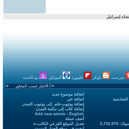
جاه إسرائيل
بنترست
بلوكر
فليبورد
الموبايل
بودكاست
اضافة موضوع جديد
التضامنية
اضافة خبر
إضافة يوتيوب-فلم إلى يوتيوب التمدن
إضافة كتاب إلى مكتبة التمدن
Add new article - English
أضف حملة
3,732,97
تعديل الموقع الفرعي للكاتب-ة
ابحث في موقع الحوار المتمدن