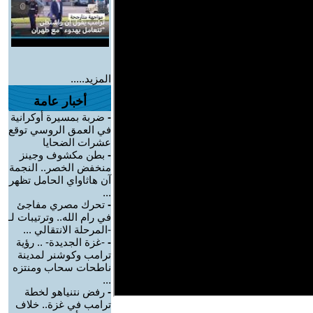
المزيد.....
أخبار عامة
-
ضربة بمسيرة أوكرانية
في العمق الروسي توقع
عشرات الضحايا
-
بطن مكشوف وجينز
منخفض الخصر.. النجمة
آن هاثاواي الحامل تظهر
...
-
تحرك مصري مفاجئ
في رام الله.. وترتيبات لـ
-المرحلة الانتقالي ...
-
-غزة الجديدة- .. رؤية
ترامب وكوشنر لمدينة
ناطحات سحاب ومنتزه
...
-
رفض نتنياهو لخطة
ترامب في غزة.. خلاف