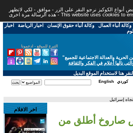
 أنواع الكوكيز نرجو النقر على الزر - موافق - لكي لاتظهر
This website uses cookies to ensure you ge
وكالة أنباء العمال
-
وكالة أنباء حقوق الإنسان
-
اخبار الرياضة
-
اخبار
لوم
التبرع للموقع - ادعمونا
حرية والعدالة الاجتماعية للجميع
"
تى نالها أعلام في الفكر والثقافة
قر هنا لاستخدام الموقع البديل
كوردي
English
جاه إسرائيل
اخر الافلام
ض صاروخ أطلق من