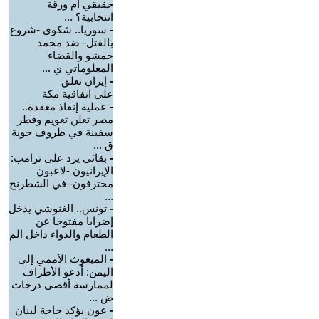
حقيقي أم ورقة
انتخابية؟ ...
-
سوريا.. شكوى -شروع
بالقتل- ضد محمد
حمشو والقضاء
المعلوماتي ي ...
-
إيران تعلق
على اتفاقية مكة
-
عملية إنقاذ معقدة..
مصر تعلن تعويم وقطر
سفينة في ظروف جوية
ق ...
-
بقائي يرد على ترامب:
الإيرانيون -لاعبون
محترفون- في الشطرنج
...
-
تونس.. الغنوشي يدخل
إضرابا مفتوحا عن
الطعام والدواء داخل الم
...
-
‏المبعوث الأممي إلى
اليمن: أدعو الأطراف
لممارسة أقصى درجات
ض ...
-
عون يؤكد حاجة لبنان