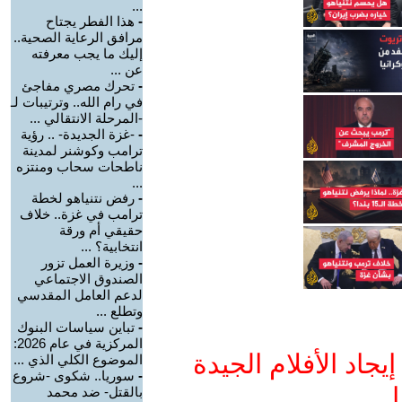
...
-
هذا الفطر يجتاح
مرافق الرعاية الصحية..
إليك ما يجب معرفته
عن ...
-
تحرك مصري مفاجئ
في رام الله.. وترتيبات لـ
-المرحلة الانتقالي ...
-
-غزة الجديدة- .. رؤية
ترامب وكوشنر لمدينة
ناطحات سحاب ومنتزه
...
-
رفض نتنياهو لخطة
ترامب في غزة.. خلاف
حقيقي أم ورقة
انتخابية؟ ...
-
وزيرة العمل تزور
الصندوق الاجتماعي
لدعم العامل المقدسي
وتطلع ...
-
تباين سياسات البنوك
المركزية في عام 2026:
جاد الأفلام الجيدة
الموضوع الكلي الذي ...
-
سوريا.. شكوى -شروع
ا
بالقتل- ضد محمد