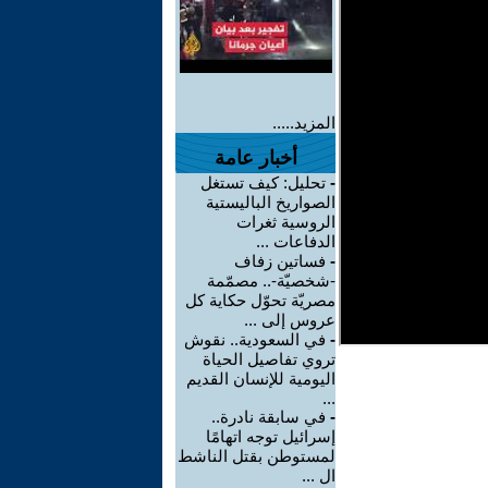
المزيد.....
أخبار عامة
-
تحليل: كيف تستغل
الصواريخ الباليستية
الروسية ثغرات
الدفاعات ...
-
فساتين زفاف
-شخصيّة-.. مصمّمة
مصريّة تحوّل حكاية كل
عروس إلى ...
-
في السعودية.. نقوش
تروي تفاصيل الحياة
اليومية للإنسان القديم
...
-
في سابقة نادرة..
إسرائيل توجه اتهامًا
لمستوطن بقتل الناشط
ال ...