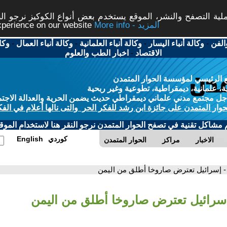
ة التصفح والنشر، الموقع يستخدم بعض أنواع الكوكيز نرجو النق
More info - المزيد
experience on our website
الفن
-
وكالة أنباء اليسار
-
وكالة أنباء العلمانية
-
وكالة أنباء العمال
-
وكا
الاقتصاد
-
اخبار الطب والعلوم
 الرئيسي لمؤسسة الحوار المتمدن
، علمانية، ديمقراطية، تطوعية وغير ربحية
ل مجتمع مدني علماني ديمقراطي حديث يضمن الحرية والعدالة الاجتم
حوار المتمدن على جائزة ابن رشد للفكر الحر والتى نالها أعلام في الفك
م مشاكل تقنية في تصفح الحوار المتمدن نرجو النقر هنا لاستخدام الموقع
كوردي
English
الاخبار
مراكز
الحوار المتمدن
- إسرائيل تعترض صاروخا أطلق من اليمن
إسرائيل تعترض صاروخا أطلق من اليمن