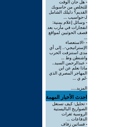
-
هل حان الوقت
للتخلص من حاسوبك
القديم؟ دليلك الشامل
لـ-حواسيب ...
-
وسائل إعلام يمنية:
انفجارات في مأرب بعد
قصف الحوثيين لمواقع
...
-
-الاستعصاء
الإستراتيجي-.. إلى أي
مدى استنزفت الحرب
واشنطن وط ...
-
عبدالرحمن السيد..
ماذا نعلم عن ابن
المهاجر المصري الذي
-لم ي ...
المزيد.....
احدث الأخبار المهمة
-
تحليل: كيف تستغل
الصواريخ الباليستية
الروسية ثغرات
الدفاعات ...
-
فساتين زفاف