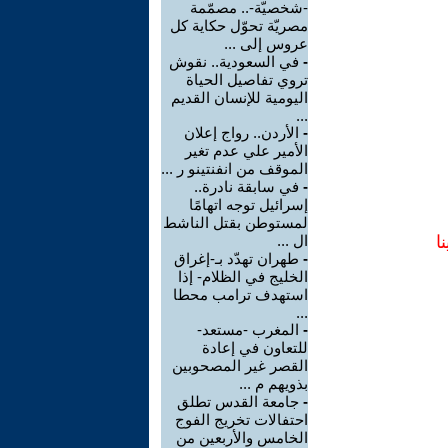
-شخصيّة-.. مصمّمة
مصريّة تحوّل حكاية كل
عروس إلى ...
-
في السعودية.. نقوش
تروي تفاصيل الحياة
اليومية للإنسان القديم
...
-
الأردن.. رواج إعلان
الأمير علي عدم تغير
الموقف من انفنتينو ر ...
-
في سابقة نادرة..
إسرائيل توجه اتهامًا
لمستوطن بقتل الناشط
ا
ال ...
-
طهران تهدّد بـ-إغراق
الخليج في الظلام- إذا
استهدف ترامب محطا
...
-
المغرب -مستعد-
للتعاون في إعادة
القصر غير المصحوبين
بذويهم م ...
-
جامعة القدس تطلق
احتفالات تخريج الفوج
الخامس والأربعين من