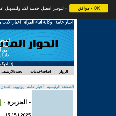
موافق - OK
لتوفير افضل خدمة لكم ولتسهيل عملي
أخبار عامة
-
وكالة أنباء المرأة
-
اخبار الأدب و
الموقع
يسارية
"من أج
حاز ال
إذا لديك
الزوار
اضافة/خدمات
بحث/الارشيف
الصفحة الرئيسية
-
أخبار عامة
-
يوتيوب التمدن
- الجزيرة
- 
2025 / 5 / 15