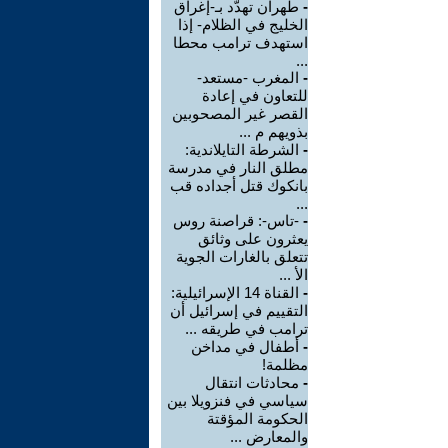
-
طهران تهدّد بـ-إغراق
الخليج في الظلام- إذا
استهدف ترامب محطا
...
-
المغرب -مستعد-
للتعاون في إعادة
القصر غير المصحوبين
بذويهم م ...
-
الشرطة التايلاندية:
مطلق النار في مدرسة
بانكوك قتل أجداده قب
...
-
-تاس-: قراصنة روس
يعثرون على وثائق
تتعلق بالغارات الجوية
الأ ...
-
القناة 14 الإسرائيلية:
التقييم في إسرائيل أن
ترامب في طريقه ...
-
أطفال في مداخن
مظلمة!
-
محادثات انتقال
سياسي في فنزويلا بين
الحكومة المؤقتة
والمعارض ...