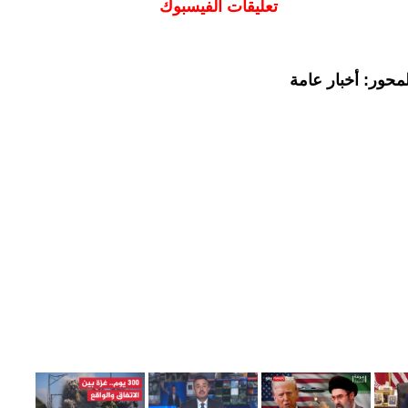
تعليقات الفيسبوك
محور: أخبار عامة