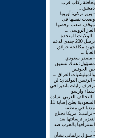
بحافلة ركاب قرب
دمشق ...
-
وزير تركي: أوروبا
وضعت نفسها في
موقف صعب برفضها
الغاز الروسي ...
-
الولايات المتحدة
ترسل 200 جندي لدعم
جهود مكافحة حرائق
الغابا ...
-
مصدر سعودي
مسؤول: هناك تنسيق
بين الحوثيين
والميليشيات العراق ...
-
الرئيس البولندي: لن
ترفرف رايات بانديرا في
سماء وارسو
-
التحالف العربي بقيادة
السعودية يعلن إصابة 11
مدنيا في منطقة ...
-
ترامب: أمريكا تحتاج
لتعزيز ترسانتها بعد
استنزافها بالحرب ضد
...
-
سؤال برلماني بشأن