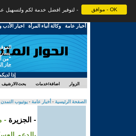
موافق - OK
لتوفير افضل خدمة لكم ولتسهيل عملي
أخبار عامة
-
وكالة أنباء المرأة
-
اخبار الأدب و
الموقع
يسارية
"من أج
حاز ال
إذا لديك
الزوار
اضافة/خدمات
بحث/الارشيف
الصفحة الرئيسية
-
أخبار عامة
-
يوتيوب التمدن
- الجزيرة
- 
بالدعم العس