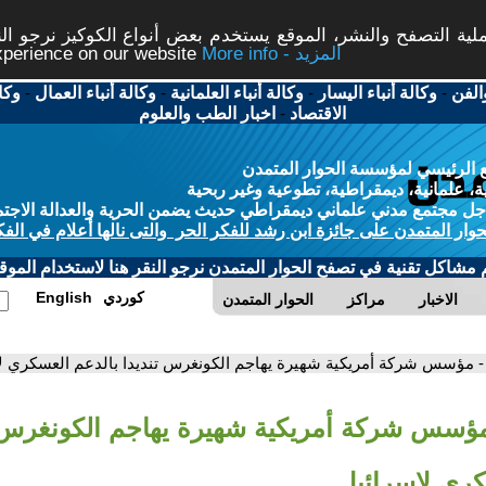
ة التصفح والنشر، الموقع يستخدم بعض أنواع الكوكيز نرجو النق
More info - المزيد
experience on our website
الفن
-
وكالة أنباء اليسار
-
وكالة أنباء العلمانية
-
وكالة أنباء العمال
-
وكا
الاقتصاد
-
اخبار الطب والعلوم
 الرئيسي لمؤسسة الحوار المتمدن
، علمانية، ديمقراطية، تطوعية وغير ربحية
ل مجتمع مدني علماني ديمقراطي حديث يضمن الحرية والعدالة الاجتم
حوار المتمدن على جائزة ابن رشد للفكر الحر والتى نالها أعلام في الفك
م مشاكل تقنية في تصفح الحوار المتمدن نرجو النقر هنا لاستخدام الموقع
كوردي
English
الاخبار
مراكز
الحوار المتمدن
- مؤسس شركة أمريكية شهيرة يهاجم الكونغرس تنديدا بالدعم العسكري ل
مؤسس شركة أمريكية شهيرة يهاجم الكونغرس ت
كري لإسرائيل