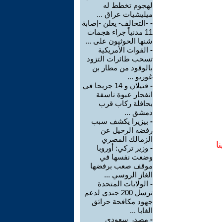
لهجوم تخطط له
ميليشيات عراق ...
-
-التحالف- يعلن -إصابة
11 مدنياً جراء هجمات
شنها الحوثيون على ...
-
القوات الأمريكية
تسحب طائرات التزود
بالوقود من مطار بن
غوريو ...
-
قتيلان و 14 جريحا في
انفجار عبوة ناسفة
بحافلة ركاب قرب
دمشق ...
-
بيزيرا يكشف سبب
رفضه الرحيل عن
الزمالك المصري
ا
-
وزير تركي: أوروبا
وضعت نفسها في
موقف صعب برفضها
الغاز الروسي ...
-
الولايات المتحدة
ترسل 200 جندي لدعم
جهود مكافحة حرائق
الغابا ...
-
مصدر سعودي