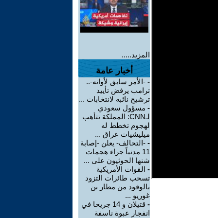
المزيد.....
أخبار عامة
-
-الأمر سابق لأوانه-..
ترامب يرفض تأييد
ترشيح نائبه لانتخابات ...
-
مسؤول سعودي
لـCNN: المملكة تتأهب
لهجوم تخطط له
ميليشيات عراق ...
-
-التحالف- يعلن -إصابة
11 مدنياً جراء هجمات
شنها الحوثيون على ...
-
القوات الأمريكية
تسحب طائرات التزود
بالوقود من مطار بن
غوريو ...
-
قتيلان و 14 جريحا في
انفجار عبوة ناسفة