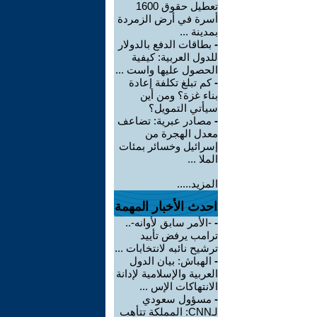
تعطيل حقوق 1600
أسرة في أرض الزمردة
بمدينة ...
-
بطاقات الدفع بالدولار
للدول العربية: كيفية
الحصول عليها واست ...
-
كم تبلغ تكلفة إعادة
بناء غزة؟ ومن أين
سيأتي التمويل؟
-
مصادر عبرية: تضاعف
معدل الهجرة من
إسرائيل وخسائر بمئات
الملا ...
المزيد.....
احدث الأخبار المهمة
-
-الأمر سابق لأوانه-..
ترامب يرفض تأييد
ترشيح نائبه لانتخابات ...
-
الهباش: بيان الدول
العربية والإسلامية لإدانة
الانتهاكات الإس ...
-
مسؤول سعودي
لـCNN: المملكة تتأهب