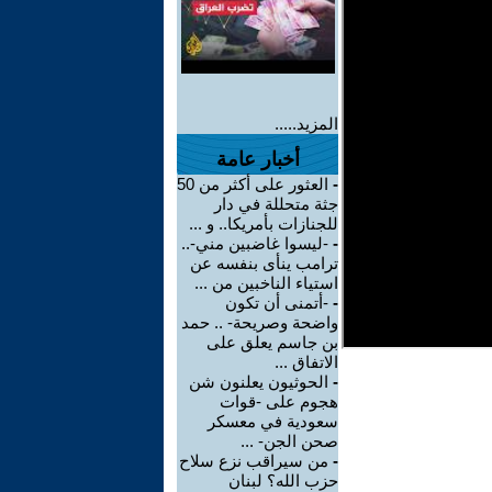
المزيد.....
أخبار عامة
-
العثور على أكثر من 50
جثة متحللة في دار
للجنازات بأمريكا.. و ...
-
-ليسوا غاضبين مني-..
ترامب ينأى بنفسه عن
استياء الناخبين من ...
-
-أتمنى أن تكون
واضحة وصريحة- .. حمد
بن جاسم يعلق على
الاتفاق ...
-
الحوثيون يعلنون شن
هجوم على -قوات
سعودية في معسكر
صحن الجن- ...
-
من سيراقب نزع سلاح
حزب الله؟ لبنان