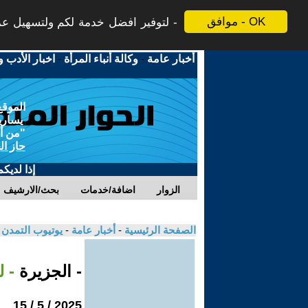
موافق - OK
لتوفير افضل خدمة لكم ولتسهيل عملي
أخبار عامة
-
وكالة أنباء المرأة
-
اخبار الأدب و
الموقع
يسارية
"من أج
حاز ال
إذا لديك
الزوار
اضافة/خدمات
بحث/الارشيف
الصفحة الرئيسية
-
أخبار عامة
-
يوتيوب التمدن
- الجزيرة
- ل
2025 / 5 / 15