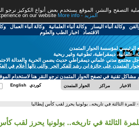
ة التصفح والنشر، الموقع يستخدم بعض أنواع الكوكيز نرجو النق
More info - المزيد
experience on our website
الفن
-
وكالة أنباء اليسار
-
وكالة أنباء العلمانية
-
وكالة أنباء العمال
-
وكا
الاقتصاد
-
اخبار الطب والعلوم
 الرئيسي لمؤسسة الحوار المتمدن
، علمانية، ديمقراطية، تطوعية وغير ربحية
ل مجتمع مدني علماني ديمقراطي حديث يضمن الحرية والعدالة الاجتم
حوار المتمدن على جائزة ابن رشد للفكر الحر والتى نالها أعلام في الفك
م مشاكل تقنية في تصفح الحوار المتمدن نرجو النقر هنا لاستخدام الموقع
كوردي
English
الاخبار
مراكز
الحوار المتمدن
- للمرة الثالثة في تاريخه.. بولونيا يحرز لقب كأس إيطاليا
لمرة الثالثة في تاريخه.. بولونيا يحرز لقب كأس 