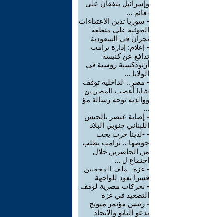
وإسرائيل يتفقان على
-قائم ...
-
سوريا تدين الاعتداءات
الحوثية على منطقة
نجران في السعودية
-
إعلام: إدارة ترامب
تدافع عن كنيسة
أرثوذكسية روسية في
الولايا ...
-
مصر.. الداخلية توقف
شابا أغضب المصريين
ووالدته توجه رسالة مؤ
...
-
إصابة عنصر بالجيش
اللبناني جنوبي البلاد
-
-لدينا حرب يجب
خوضها-.. ترامب يطلب
من الحاضرين خلال
اجتماع ل ...
-
غزة.. ملف المخفيين
قسرا يعود للواجهة
-
تحركات مصرية لوقف
التصعيد في غزة
-
رئيس مؤتمر ميونخ
يدعو الناتو والاتحاد