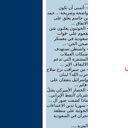
...
-
-أتمنى أن تكون
واضحة وصريحة- .. حمد
بن جاسم يعلق على
الاتفاق ...
-
الحوثيون يعلنون شن
هجوم على -قوات
سعودية في معسكر
صحن الجن- ...
-
واشنطن تستهدف
شبكات العملات
المشفرة التي تدعم
الالتفاف الإير ...
ا
-
من سيراقب نزع سلاح
حزب الله؟ لبنان
وإسرائيل يتفقان على
-قائم ...
-
الحصار الأميركي يشلّ
شريان النفط الإيراني..
ماذا كشفت صور ال ...
-
سوريا تدين الاعتداءات
الحوثية على منطقة
نجران في السعودية
المزيد.....