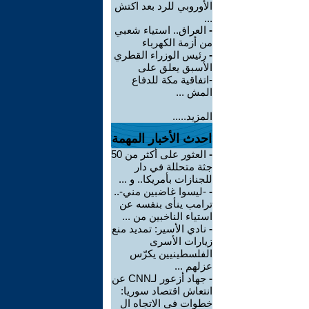
الأوروبي للرد بعد اكتش
...
-
العراق.. استياء شعبي
من أزمة الكهرباء
-
رئيس الوزراء القطري
الأسبق يعلق على
-اتفاقية مكة للدفاع
المش ...
المزيد.....
احدث الأخبار المهمة
-
العثور على أكثر من 50
جثة متحللة في دار
للجنازات بأمريكا.. و ...
-
-ليسوا غاضبين مني-..
ترامب ينأى بنفسه عن
استياء الناخبين من ...
-
نادي الأسير: تمديد منع
زيارات الأسرى
الفلسطينيين يكرّس
عزلهم ...
-
جهاد أزعور لـCNN عن
انتعاش اقتصاد سوريا:
خطوات في الاتجاه ال