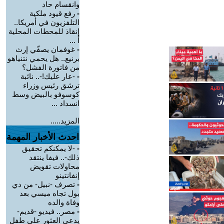
وانقسام حاد
-
رفع قيود ملكية
التلفزيون في أمريكا..
إنقاذ للمحطات المحلية
أ ...
-
غوفمان يصفّي إرث
برنيع.. هل يحمي نتنياهو
من فاتورة الفشل؟
-
-عار عليك!-.. نائبة
ترشق رئيس وزراء
كوسوفو بالبيض وسط
انسداد ...
المزيد.....
احدث الأخبار المهمة
-
-لا يمكنكم تحقيق
ذلك-.. فيفا ينتقد
محاولات تقويض
إنفانتينو
-
تصرف -نبيل- من دي
بول تجاه ميسي بعد
وفاة والده
-
مصر.. فيديو -قديم-
يدعي العثور على طفل