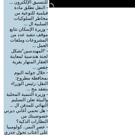
للتنسيق الإلكترون ...
-
النقل تطلق مادة
فيلمية للتوعية من
مخاطر السلوكيات
السلبية ال ...
-
وزيرة الإسكان تتابع
موقف تنفيذ عدد من
المشروعات وملفات
العمل ...
-
“المهندسين”تشكل
لجنة هندسية لمعاينة
العقار المنهار بقرية
جفص ...
-
خلال جولته اليوم
بمحافظة مطروح:
النقل: رئيس الوزراء
يتفقد مح ...
-
وزيرة التنمية المحلية
والبيئة تعلن التسليم
النهائي للمدفن ال ...
-
هل تحمي أغاني ديزني
خصوصيتك من
النظارات الذكية؟
-
عصر النمر.. كولومبيا
على أعتاب تحول جذري