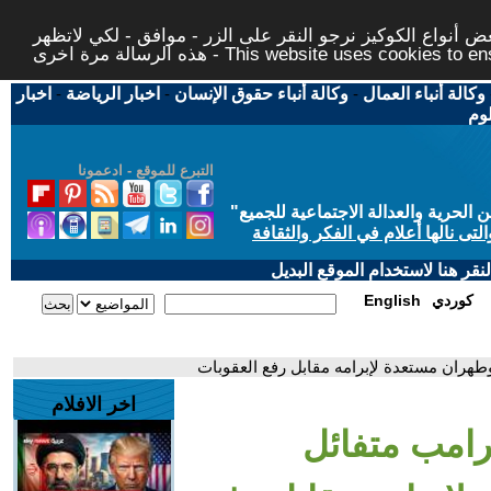
 أنواع الكوكيز نرجو النقر على الزر - موافق - لكي لاتظهر
This website uses cookies to ensure you ge
وكالة أنباء العمال
-
وكالة أنباء حقوق الإنسان
-
اخبار الرياضة
-
اخبار
لوم
التبرع للموقع - ادعمونا
حرية والعدالة الاجتماعية للجميع
"
تى نالها أعلام في الفكر والثقافة
قر هنا لاستخدام الموقع البديل
كوردي
English
 وطهران مستعدة لإبرامه مقابل رفع العقوبات
اخر الافلام
ترامب متفائل