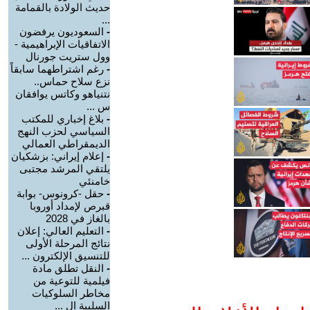
حديث الولادة بالقمامة
...
-
السعوديون يرفضون
الاتفاقيات الإبراهيمية -
وول ستريت جورنال
-
رغم اشتراطهما سابقاً
نزع سلاح حماس..
نتنياهو وكاتس يوافقان
س ...
-
بلاغ إخباري للمكتب
السياسي لحزب النهج
الديمقراطي العمالي
-
إعلام إيراني: بزشكيان
يلتقي المرشد مجتبى
خامنئي
-
حقل -كرونوس- بوابة
قبرص لإمداد أوروبا
بالغاز في 2028
-
التعليم العالي: إعلان
نتائج المرحلة الأولى
للتنسيق الإلكترون ...
-
النقل تطلق مادة
فيلمية للتوعية من
مخاطر السلوكيات
السلبية ال ...