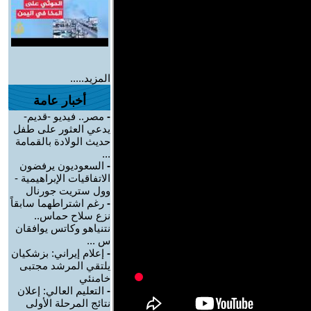
المزيد.....
أخبار عامة
-
مصر.. فيديو -قديم-
يدعي العثور على طفل
حديث الولادة بالقمامة
...
-
السعوديون يرفضون
الاتفاقيات الإبراهيمية -
وول ستريت جورنال
-
رغم اشتراطهما سابقاً
نزع سلاح حماس..
نتنياهو وكاتس يوافقان
س ...
-
إعلام إيراني: بزشكيان
يلتقي المرشد مجتبى
خامنئي
-
التعليم العالي: إعلان
نتائج المرحلة الأولى