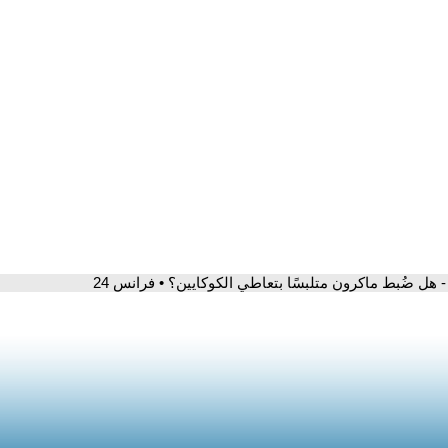
- هل ضُبط ماكرون متلبسًا بتعاطي الكوكايين؟ • فرانس 24