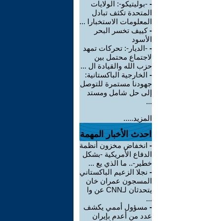
-
-بوليتيكو-: الولايات
المتحدة تكثف تبادل
المعلومات الاستخبارا ...
-
كييف تخسر البحر
الأسود
-
-الديار-: تحركات تمهد
لاجتماع محتمل بين
حزب الله والقيادة ال ...
-
الخارجية الباكستانية:
جهودنا مستمرة للتوصل
إلى حل شامل ومستد
...
المزيد.....
احدث الأخبار المهمة
-
انخفاض مخزون أنظمة
الدفاع الأمريكية -بشكل
خطير-.. ما الذي يع ...
-
نجلا الزعيم الباكستاني
المسجون عمران خان
يتحدثان لـCNN عن وا
...
-
مسؤول أممي يكشف
عدد من أعدم بإيران