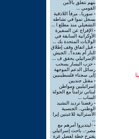
بتهم تتعلق بالأمن
القومي ...
-
سوريا.. مرفأ اللاذقية
يسجل نموا في نشاطه
التشغيلي منذ مطلع ا ...
-
الإفراج عن السفيرة
الأوكرانية السابقة في
الولايات المتحدة بك ...
-
قبل اتفاق وقف إطلاق
النار أم بعده؟.. الجيش
الإسرائيلي يحقق ف ...
-
حزب اليسار يسحب
رسائل الدعم الموجهة
ا
إلى سجناء فلسطينيين
-
مقتل جنديين
إسرائيليين ومواطن
لبناني تزامناً مع الجولة
الساب ...
-
رفضتا ترديد النشيد
الوطني.. الجنسية
الأسترالية للاعبتين إيرا
...
-
-ليتدبروا أمرهم مع
مصر-.. باحث إسرائيلي
يقترح خطة لفصل غزة