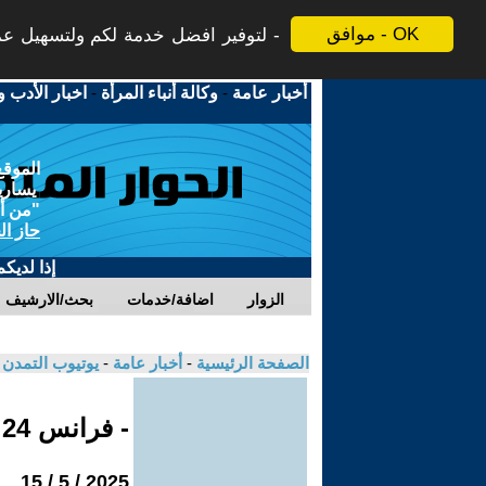
موافق - OK
لتوفير افضل خدمة لكم ولتسهيل عملي
أخبار عامة
-
وكالة أنباء المرأة
-
اخبار الأدب و
الموقع
يسارية
"من أج
حاز ال
إذا لديك
الزوار
اضافة/خدمات
بحث/الارشيف
الصفحة الرئيسية
-
أخبار عامة
-
يوتيوب التمدن
- فرانس 24
2025 / 5 / 15