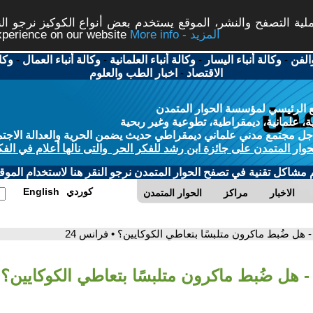
ة التصفح والنشر، الموقع يستخدم بعض أنواع الكوكيز نرجو النق
More info - المزيد
experience on our website
الفن
-
وكالة أنباء اليسار
-
وكالة أنباء العلمانية
-
وكالة أنباء العمال
-
وكا
الاقتصاد
-
اخبار الطب والعلوم
 الرئيسي لمؤسسة الحوار المتمدن
، علمانية، ديمقراطية، تطوعية وغير ربحية
ل مجتمع مدني علماني ديمقراطي حديث يضمن الحرية والعدالة الاجتم
حوار المتمدن على جائزة ابن رشد للفكر الحر والتى نالها أعلام في الفك
م مشاكل تقنية في تصفح الحوار المتمدن نرجو النقر هنا لاستخدام الموقع
كوردي
English
الاخبار
مراكز
الحوار المتمدن
- هل ضُبط ماكرون متلبسًا بتعاطي الكوكايين؟ • فرانس 24
- هل ضُبط ماكرون متلبسًا بتعاطي الكوكايين؟ •