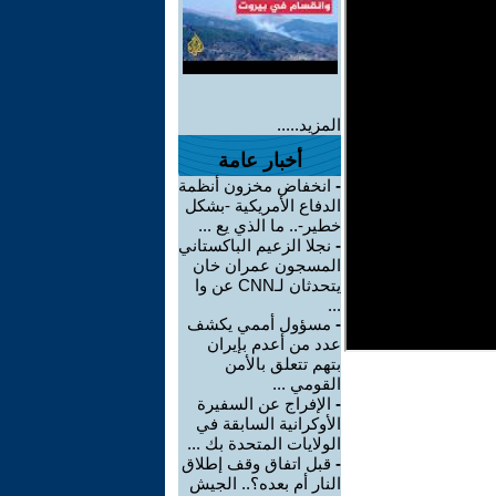
المزيد.....
أخبار عامة
-
انخفاض مخزون أنظمة
الدفاع الأمريكية -بشكل
خطير-.. ما الذي يع ...
-
نجلا الزعيم الباكستاني
المسجون عمران خان
يتحدثان لـCNN عن وا
...
-
مسؤول أممي يكشف
عدد من أعدم بإيران
بتهم تتعلق بالأمن
القومي ...
-
الإفراج عن السفيرة
الأوكرانية السابقة في
الولايات المتحدة بك ...
-
قبل اتفاق وقف إطلاق
النار أم بعده؟.. الجيش