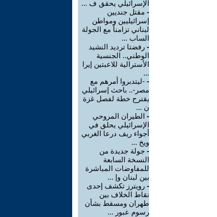
الإسرائيلي يحقق ف ...
-
مقتل جنديين
إسرائيليين ومواطن
لبناني تزامناً مع الجولة
الساب ...
-
رفضتا ترديد النشيد
الوطني.. الجنسية
الأسترالية للاعبتين إيرا
...
-
-ليتدبروا أمرهم مع
مصر-.. باحث إسرائيلي
يقترح خطة لفصل غزة
ن ...
-
الطيران المروحي
الإسرائيلي يحلق في
أجواء ريف درعا الغربي
ويخ ...
-
جولة جديدة من
النسخة السابعة
للمفاوضات المباشرة
بين لبنان وإ ...
-
رويترز تكشف إحدى
نقاط الخلاف بين
طهران ومسقط بشأن
رسوم عبور ...