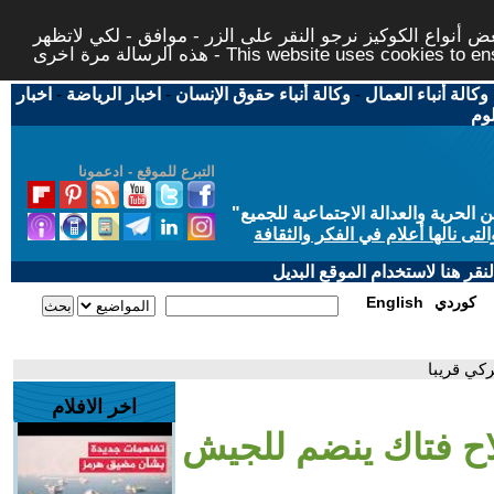
 أنواع الكوكيز نرجو النقر على الزر - موافق - لكي لاتظهر
This website uses cookies to ensure you ge
وكالة أنباء العمال
-
وكالة أنباء حقوق الإنسان
-
اخبار الرياضة
-
اخبار
لوم
التبرع للموقع - ادعمونا
حرية والعدالة الاجتماعية للجميع
"
تى نالها أعلام في الفكر والثقافة
قر هنا لاستخدام الموقع البديل
كوردي
English
كي قريبا
اخر الافلام
ح فتاك ينضم للجيش