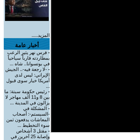
المزيد.....
أخبار عامة
-
فرس نهر يثير الرعب
بمطاردته قارباً سياحياً
في بوتسوانا.. شاه ...
-
-لا رجعة فيه-.. الجيش
الإيراني: ليس لدى
أمريكا خيار سوى قبول
...
-
رئيس حكومة سبتة: ما
بين 8 و11 ألف مهاجر لا
يزالون في المدينة ...
-
المشكلة في
-السيستم-: أصحاب
المعاشات يدفعون ثمن
سوء التخطيط ...
-
مقتل 3 أشخاص
وإصابة 25 آخرين في