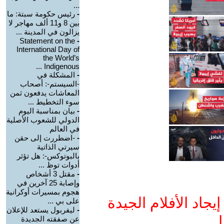
...
-
رئيس حكومة سبتة: ما
بين 8 و11 ألف مهاجر لا
يزالون في المدينة ...
Statement on the
-
International Day of
the World’s
Indigenous ...
-
المشكلة في
-السيستم-: أصحاب
المعاشات يدفعون ثمن
سوء التخطيط ...
-
بيان بمناسبة اليوم
الدولي للشعوب الأصلية
في العالم
-
-اضطررت إلى حقن
سيرتي الذاتية
بالبوتوكس-: هل تؤثر
أدوات توظ ...
-
مقتل 3 أشخاص
وإصابة 25 آخرين في
هجوم بمسيرات أوكرانية
جاد الأفلام الجيدة
على بي ...
-
ليفربول يستعد للإعلان
ا
عن صفقته الجديدة