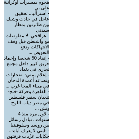
هجوم بمسيرات أوكرانية
على بي ...
-
أستراليا.. تحقيق
عاجل في حادث وشيك
بين طائرتين بمطار
سيدني
-
عراقجي: لا مفاوضات
مع واشنطن قبل وقف
الانتهاكات ودفع
التعويض ...
-
إنقاذ 50 شخصا وإخماد
حريق كبير داخل مجمع
تجاري في بغداد
-
إعلام يمني: انفجارات
وتصاعد أعمدة الدخان
في ميناء المخا غرب ...
-
القاهرة وحركة -فتح-
تنعيان سفير فلسطين
في مصر دياب اللوح
وتش ...
-
لأول مرة منذ 4
سنوات.. تبادل رسائل
بين روسيا وسلوفينيا
-
-ابني لا يعرف أباه-..
حكايات غزّيات فرقتهن