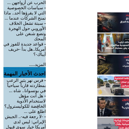
الحرب عن أزواجهن ...
-
سياسات الخصوصية
التي لا يقرؤها أحد.. ماذا
تمنح الشركات عندما ...
-
سبتة تشعل الخلاف
الأوروبي حول الهجرة
وتضع شنغن على
المحك
-
قواعد جديدة للفوز في
أمريكا..هل بدأ -خريف
أيباك-؟
المزيد.....
احدث الأخبار المهمة
-
فرس نهر يثير الرعب
بمطاردته قارباً سياحياً
في بوتسوانا.. شاه ...
-
هل أنت مؤهل
لاستخدام الأدوية
الخافِضة للكوليسترول؟
اطلع على ...
-
-لا رجعة فيه-.. الجيش
الإيراني: ليس لدى
أمريكا خيار سوى قبول