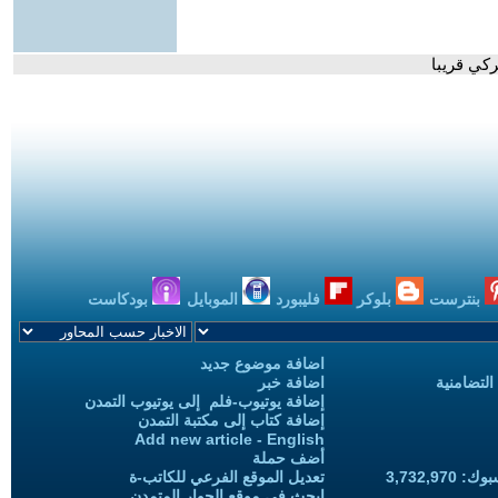
كي قريبا
بنترست
بلوكر
فليبورد
الموبايل
بودكاست
اضافة موضوع جديد
التضامنية
اضافة خبر
إضافة يوتيوب-فلم إلى يوتيوب التمدن
إضافة كتاب إلى مكتبة التمدن
Add new article - English
أضف حملة
3,732,97
تعديل الموقع الفرعي للكاتب-ة
ابحث في موقع الحوار المتمدن