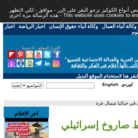
 أنواع الكوكيز نرجو النقر على الزر - موافق - لكي لاتظهر
This website uses cookies to ensure you ge
وكالة أنباء العمال
-
وكالة أنباء حقوق الإنسان
-
اخبار الرياضة
-
اخبار
لوم
التبرع للموقع - ادعمونا
حرية والعدالة الاجتماعية للجميع
"
تى نالها أعلام في الفكر والثقافة
قر هنا لاستخدام الموقع البديل
كوردي
English
في جباليا شمال غزة
اخر الافلام
 صاروخ إسرائيلي