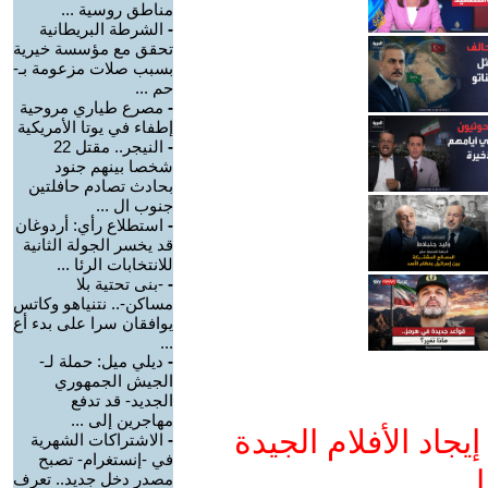
مناطق روسية ...
-
الشرطة البريطانية
تحقق مع مؤسسة خيرية
بسبب صلات مزعومة بـ-
حم ...
-
مصرع طياري مروحية
إطفاء في يوتا الأمريكية
-
النيجر.. مقتل 22
شخصا بينهم جنود
بحادث تصادم حافلتين
جنوب ال ...
-
استطلاع رأي: أردوغان
قد يخسر الجولة الثانية
للانتخابات الرئا ...
-
-بنى تحتية بلا
مساكن-.. نتنياهو وكاتس
يوافقان سرا على بدء أع
...
-
ديلي ميل: حملة لـ-
الجيش الجمهوري
الجديد- قد تدفع
مهاجرين إلى ...
جاد الأفلام الجيدة
-
الاشتراكات الشهرية
في -إنستغرام- تصبح
ا
مصدر دخل جديد.. تعرف