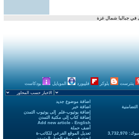
في جباليا شمال غزة
بنترست
بلوكر
فليبورد
الموبايل
بودكاست
اضافة موضوع جديد
التضامنية
اضافة خبر
إضافة يوتيوب-فلم إلى يوتيوب التمدن
إضافة كتاب إلى مكتبة التمدن
Add new article - English
أضف حملة
3,732,97
تعديل الموقع الفرعي للكاتب-ة
ابحث في موقع الحوار المتمدن