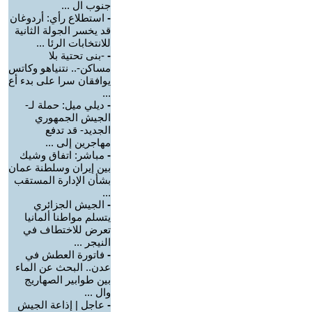
جنوب ال ...
-
استطلاع رأي: أردوغان
قد يخسر الجولة الثانية
للانتخابات الرئا ...
-
-بنى تحتية بلا
مساكن-.. نتنياهو وكاتس
يوافقان سرا على بدء أع
...
-
ديلي ميل: حملة لـ-
الجيش الجمهوري
الجديد- قد تدفع
مهاجرين إلى ...
-
مباشر: اتفاق وشيك
بين إيران وسلطنة عمان
بشأن الإدارة المستقب
...
-
الجيش الجزائري
يتسلم مواطنا ألمانيا
تعرض للاختطاف في
النيجر ...
-
فاتورة العطش في
عدن.. البحث عن الماء
بين طوابير الصهاريج
وال ...
-
عاجل | إذاعة الجيش