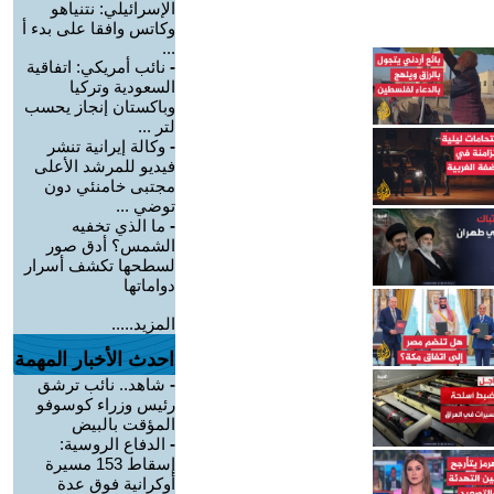
الإسرائيلي: نتنياهو
وكاتس وافقا على بدء أ
...
-
نائب أمريكي: اتفاقية
السعودية وتركيا
وباكستان إنجاز يحسب
لتر ...
-
وكالة إيرانية تنشر
فيديو للمرشد الأعلى
مجتبى خامنئي دون
توضي ...
-
ما الذي تخفيه
الشمس؟ أدق صور
لسطحها تكشف أسرار
دواماتها
المزيد.....
احدث الأخبار المهمة
-
شاهد.. نائب ترشق
رئيس وزراء كوسوفو
المؤقت بالبيض
-
الدفاع الروسية:
إسقاط 153 مسيرة
أوكرانية فوق عدة