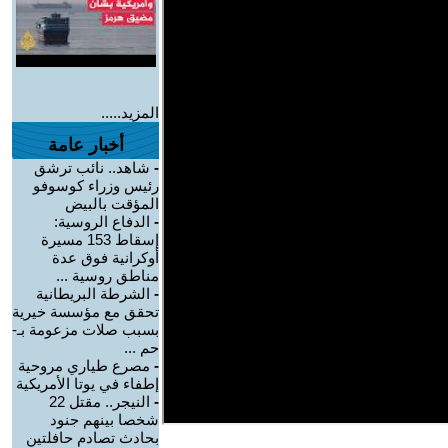
المزيد.....
أخبار عامة
-
شاهد.. نائب ترشق
رئيس وزراء كوسوفو
المؤقت بالبيض
-
الدفاع الروسية:
إسقاط 153 مسيرة
أوكرانية فوق عدة
مناطق روسية ...
-
الشرطة البريطانية
تحقق مع مؤسسة خيرية
بسبب صلات مزعومة بـ-
حم ...
-
مصرع طياري مروحية
إطفاء في يوتا الأمريكية
-
النيجر.. مقتل 22
شخصا بينهم جنود
بحادث تصادم حافلتين