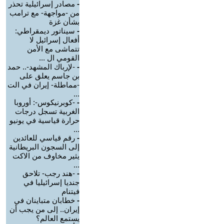
-
مصادر إسرائيلية تحذر
من -مواجهة- مع ترامب
بشأن غزة
-
سيناتور ديمقراطي:
أفعال إسرائيل لا
تتماشى مع الأمن
القومي ال ...
-
-لإرباك المشهد-.. حمد
بن جاسم يعلق على
-مماطلة- إيران في الت
...
-
-كوبرنيكوس-: أوروبا
الغربية تسجل درجات
حرارة قياسية في يونيو
...
-
رقم قياسي للعائدين
إلى السجون البريطانية
يثير مخاوف من الاكت
...
-
-هند رجب- تلاحق
جنديا إسرائيليا في
فيتنام
-
خطابان متباينان في
إيران.. إلى من يجب أن
يستمع العالم؟