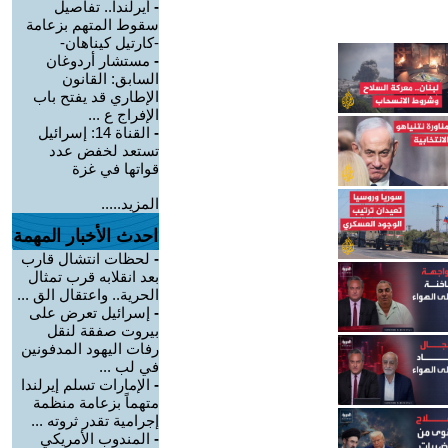
-
أيرلندا.. تفاصيل
سقوط المتهم بزعامة
-كارتيل كيناهان-
-
مستشار أردوغان
السابق: القانون
الإطاري قد يفتح باب
الإفراج ع ...
-
القناة 14: إسرائيل
تستعد لخفض عدد
قواتها في غزة
المزيد.....
احدث الأخبار المهمة
-
لحظات انتشال قارب
بعد انقلابه قرب تمثال
الحرية.. واعتقال الق ...
-
إسرائيل تعرض على
بيروت صفقة لنقل
رفات اليهود المدفونين
في لب ...
-
الإمارات تسلم إيرلندا
متهماً بزعامة منظمة
إجرامية تقدر ثروته ...
-
المندوب الأمريكي