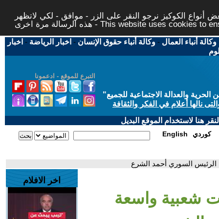
 أنواع الكوكيز نرجو النقر على الزر - موافق - لكي لاتظهر
This website uses cookies to ensure you ge
وكالة أنباء العمال
-
وكالة أنباء حقوق الإنسان
-
اخبار الرياضة
-
اخبار
لوم
التبرع للموقع - ادعمونا
حرية والعدالة الاجتماعية للجميع
"
تى نالها أعلام في الفكر والثقافة
قر هنا لاستخدام الموقع البديل
كوردي
English
الرئيس السوري أحمد الشرع
اخر الافلام
ت شعبية واسعة