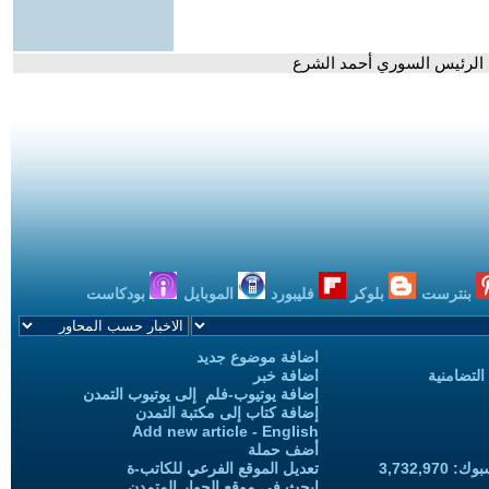
الرئيس السوري أحمد الشرع
بنترست
بلوكر
فليبورد
الموبايل
بودكاست
اضافة موضوع جديد
التضامنية
اضافة خبر
إضافة يوتيوب-فلم إلى يوتيوب التمدن
إضافة كتاب إلى مكتبة التمدن
Add new article - English
أضف حملة
3,732,97
تعديل الموقع الفرعي للكاتب-ة
ابحث في موقع الحوار المتمدن