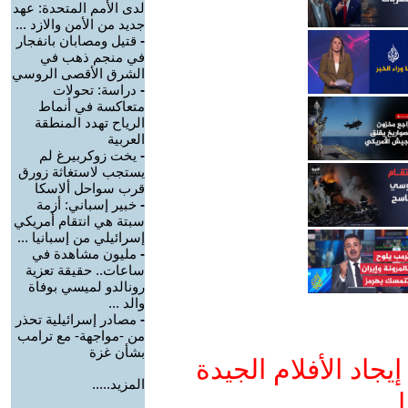
لدى الأمم المتحدة: عهد
جديد من الأمن والازد ...
-
قتيل ومصابان بانفجار
في منجم ذهب في
الشرق الأقصى الروسي
-
دراسة: تحولات
متعاكسة في أنماط
الرياح تهدد المنطقة
العربية
-
يخت زوكربيرغ لم
يستجب لاستغاثة زورق
قرب سواحل ألاسكا
-
خبير إسباني: أزمة
سبتة هي انتقام أمريكي
إسرائيلي من إسبانيا ...
-
مليون مشاهدة في
ساعات.. حقيقة تعزية
رونالدو لميسي بوفاة
والد ...
-
مصادر إسرائيلية تحذر
من -مواجهة- مع ترامب
بشأن غزة
جاد الأفلام الجيدة
المزيد.....
ا