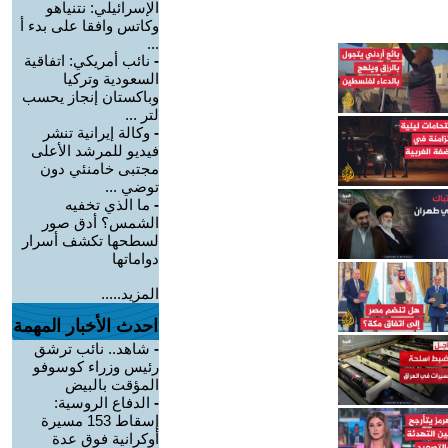
الإسرائيلي: نتنياهو
وكاتس وافقا على بدء أ
...
-
نائب أمريكي: اتفاقية
السعودية وتركيا
وباكستان إنجاز يحسب
لتر ...
-
وكالة إيرانية تنشر
فيديو للمرشد الأعلى
مجتبى خامنئي دون
توضي ...
-
ما الذي تخفيه
الشمس؟ أدق صور
لسطحها تكشف أسرار
دواماتها
المزيد.....
احدث الأخبار المهمة
-
شاهد.. نائب ترشق
رئيس وزراء كوسوفو
المؤقت بالبيض
-
الدفاع الروسية:
إسقاط 153 مسيرة
أوكرانية فوق عدة