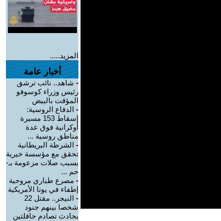
المزيد.....
أخبار عامة
-
شاهد.. نائب ترشق
رئيس وزراء كوسوفو
المؤقت بالبيض
-
الدفاع الروسية:
إسقاط 153 مسيرة
أوكرانية فوق عدة
مناطق روسية ...
-
الشرطة البريطانية
تحقق مع مؤسسة خيرية
بسبب صلات مزعومة بـ-
حم ...
-
مصرع طياري مروحية
إطفاء في يوتا الأمريكية
-
النيجر.. مقتل 22
شخصا بينهم جنود
بحادث تصادم حافلتين