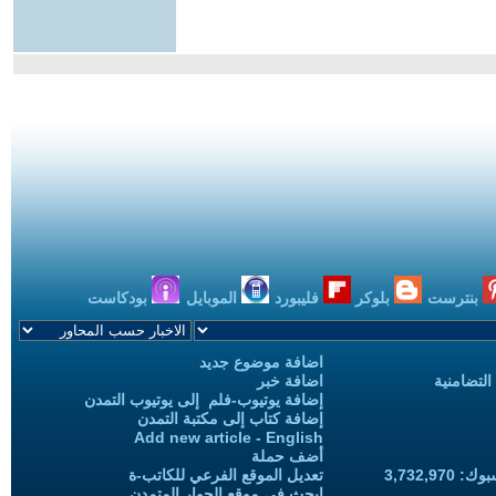
بنترست
بلوكر
فليبورد
الموبايل
بودكاست
اضافة موضوع جديد
التضامنية
اضافة خبر
إضافة يوتيوب-فلم إلى يوتيوب التمدن
إضافة كتاب إلى مكتبة التمدن
Add new article - English
أضف حملة
3,732,97
تعديل الموقع الفرعي للكاتب-ة
ابحث في موقع الحوار المتمدن