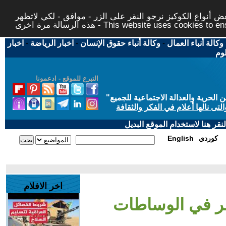
 أنواع الكوكيز نرجو النقر على الزر - موافق - لكي لاتظهر
This website uses cookies to ensure you ge
وكالة أنباء العمال
-
وكالة أنباء حقوق الإنسان
-
اخبار الرياضة
-
اخبار
لوم
التبرع للموقع - ادعمونا
حرية والعدالة الاجتماعية للجميع
"
تى نالها أعلام في الفكر والثقافة
قر هنا لاستخدام الموقع البديل
كوردي
English
اخر الافلام
طر في الوساطات