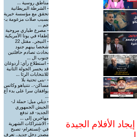
مناطق روسية ...
-
الشرطة البريطانية
تحقق مع مؤسسة خيرية
بسبب صلات مزعومة بـ-
حم ...
-
مصرع طياري مروحية
إطفاء في يوتا الأمريكية
-
النيجر.. مقتل 22
شخصا بينهم جنود
بحادث تصادم حافلتين
جنوب ال ...
-
استطلاع رأي: أردوغان
قد يخسر الجولة الثانية
للانتخابات الرئا ...
-
-بنى تحتية بلا
مساكن-.. نتنياهو وكاتس
يوافقان سرا على بدء أع
...
-
ديلي ميل: حملة لـ-
الجيش الجمهوري
الجديد- قد تدفع
مهاجرين إلى ...
جاد الأفلام الجيدة
-
الاشتراكات الشهرية
في -إنستغرام- تصبح
ا
مصدر دخل جديد.. تعرف