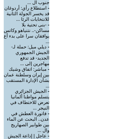
جنوب ال ...
-
استطلاع رأي: أردوغان
قد يخسر الجولة الثانية
للانتخابات الرئا ...
-
-بنى تحتية بلا
مساكن-.. نتنياهو وكاتس
يوافقان سرا على بدء أع
...
-
ديلي ميل: حملة لـ-
الجيش الجمهوري
الجديد- قد تدفع
مهاجرين إلى ...
-
مباشر: اتفاق وشيك
بين إيران وسلطنة عمان
بشأن الإدارة المستقب
...
-
الجيش الجزائري
يتسلم مواطنا ألمانيا
تعرض للاختطاف في
النيجر ...
-
فاتورة العطش في
عدن.. البحث عن الماء
بين طوابير الصهاريج
وال ...
-
عاجل | إذاعة الجيش