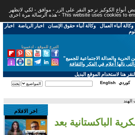
 أنواع الكوكيز نرجو النقر على الزر - موافق - لكي لاتظهر
This website uses cookies to ensure you ge
وكالة أنباء العمال
-
وكالة أنباء حقوق الإنسان
-
اخبار الرياضة
-
اخبار
لوم
التبرع للموقع - ادعمونا
حرية والعدالة الاجتماعية للجميع
"
تى نالها أعلام في الفكر والثقافة
قر هنا لاستخدام الموقع البديل
كوردي
English
 الهند
اخر الافلام
رية الباكستانية بعد