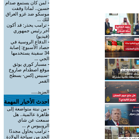
-
لمن كان يستمع صدام
حسين.. لماذا وقفت
موسكو ضد غزو العراق
للك ...
-
ترامب يحذر: قد أكون
آخر رئيس جمهوري
(فيديو)
-
الدفاع الروسية في
حصاد الأسبوع: إصابة
34 سفينة يستخدمها
الجي ...
-
مسبار كوري يوثق
موقع اصطدام صاروخ
-سبيس إكس- بسطح
القمر
المزيد.....
احدث الأخبار المهمة
-
من نبتة متواضعة إلى
ظاهرة عالمية.. هل
سمعت عن شاي
الروبيوس م ...
-
ترامب يحاول مجددًا
الحد من سياحة الولادة