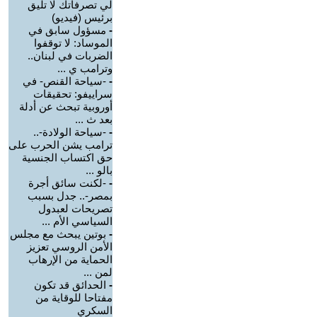
لي تصرفاتك لا تليق
برئيس (فيديو)
-
مسؤول سابق في
الموساد: لا توقفوا
الضربات في لبنان..
وترامب ي ...
-
-سياحة القنص- في
سراييفو: تحقيقات
أوروبية تبحث عن أدلة
بعد ث ...
-
-سياحة الولادة-..
ترامب يشن الحرب على
حق اكتساب الجنسية
بالو ...
-
-لكنت سائق أجرة
بمصر-.. جدل بسبب
تصريحات لعبدول
السياسي الأم ...
-
بوتين يبحث مع مجلس
الأمن الروسي تعزيز
الحماية من الإرهاب
لمن ...
-
الحدائق قد تكون
مفتاحا للوقاية من
السكري