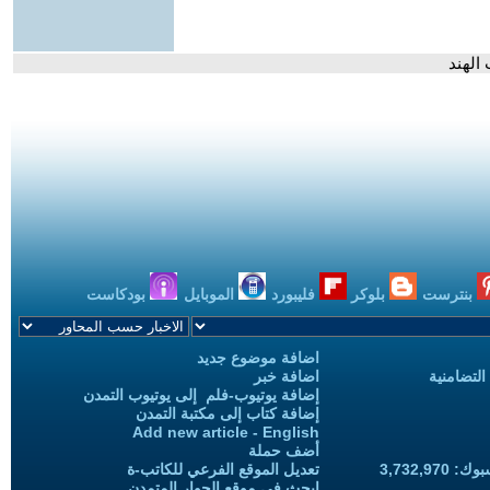
 الهند
بنترست
بلوكر
فليبورد
الموبايل
بودكاست
اضافة موضوع جديد
التضامنية
اضافة خبر
إضافة يوتيوب-فلم إلى يوتيوب التمدن
إضافة كتاب إلى مكتبة التمدن
Add new article - English
أضف حملة
3,732,97
تعديل الموقع الفرعي للكاتب-ة
ابحث في موقع الحوار المتمدن