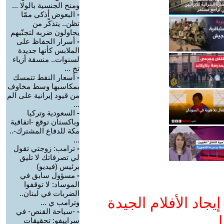
ومنح الجنسية بالولا ...
-
البعوض أذكى ممّا
تظن.. يتذكّر من
يحاولون ضربه لتجنّبهم
-
أسرار الحفاظ على
الملابس كأنها جديدة
لسنوات.. منسقة أزياء
تج ...
-
أسعار النفط تتمسك
بمكاسبها وسط مخاوف
من قيود إيرانية على الم
...
-
السعودية وتركيا
وباكستان توقع -اتفاقية
مكة للدفاع المشترك-..
...
-
ترامب: زوجتي تقول
لي تصرفاتك لا تليق
برئيس (فيديو)
-
مسؤول سابق في
الموساد: لا توقفوا
الضربات في لبنان..
جاد الأفلام الجيدة
وترامب ي ...
-
-سياحة القنص- في
ا
سراييفو: تحقيقات