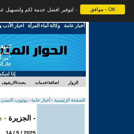
موافق - OK
لتوفير افضل خدمة لكم ولتسهيل عملي
أخبار عامة
-
وكالة أنباء المرأة
-
اخبار الأدب و
الموقع
يسارية
"من أج
حاز ال
إذا لديك
الزوار
اضافة/خدمات
بحث/الارشيف
الصفحة الرئيسية
-
أخبار عامة
-
يوتيوب التمدن
- الجزيرة
- 
2025 / 5 / 14