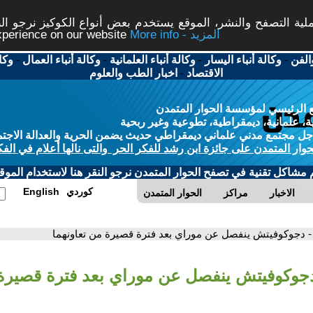
ة التصفح والنشر، الموقع يستخدم بعض أنواع الكوكيز نرجو النق
More info - المزيد
experience on our website
الفن
-
وكالة أنباء اليسار
-
وكالة أنباء العلمانية
-
وكالة أنباء العمال
-
وكا
الاقتصاد
-
اخبار الطب والعلوم
 الرئيسي لمؤسسة الحوار المتمدن
، علمانية، ديمقراطية، تطوعية وغير ربحية
ل مجتمع مدني علماني ديمقراطي حديث يضمن الحرية والعدالة الاجتم
حوار المتمدن على جائزة ابن رشد للفكر الحر والتى نالها أعلام في الفك
م مشاكل تقنية في تصفح الحوار المتمدن نرجو النقر هنا لاستخدام الموقع
كوردي
English
الاخبار
مراكز
الحوار المتمدن
- دجوكوفيتش ينفصل عن موراي بعد فترة قصيرة من تعاونهما
دجوكوفيتش ينفصل عن موراي بعد فترة قصيرة 