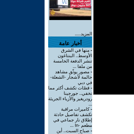
المزيد.....
أخبار عامة
-
منها في الشرق
الأوسط.. البنتاغون
تنشر الدفعة الخامسة
من ملفا ...
-
مصور يوثّق مشاهد
حالمة لأشجار -الشعلة-
في دبي
-
قصّات تكشف أكثر مما
تخفي.. جورجينا
رودريغيز والأزياء الجريئة
...
-
كاميرات مراقبة
تكشف تفاصيل حادثة
إطلاق نار جماعي في
مطعم -In ...
-
صباح السبت.. أين