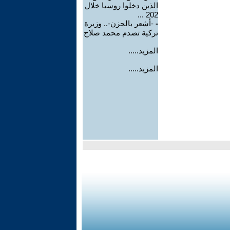
الذين دخلوا روسيا خلال
202 ...
-
-أشعر بالحزن-.. وزيرة
تركية تصدم محمد صلاح
المزيد.....
المزيد.....