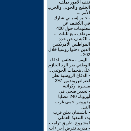
تقف الأمور بملف
الخليج والحوثي والحرب
الأمر ...
-
خبير إسباني شارك
في الكشف عن
معلومات حول 400
موظف تابع للنات ...
-
الكشف عن عدد
المواطنين الأمريكيين
الذين دخلوا روسيا خلال
202 ...
-
اليمن.. مجلس الدفاع
الوطني يقر الرد الحازم
على هجمات الحوثيي ...
-
الدفاع الروسية تعلن
اعتراض وتدمير 397
مسيرة أوكرانية
-
تحذير صحي في
أوروبا.. 240 مصابا
بفيروس حمى غرب
النيل
-
باشينيان يعلن قرب
بدء التنفيذ العملي
لمشروع -طريق ترامب-
-
مدريد تفرض إجراءات