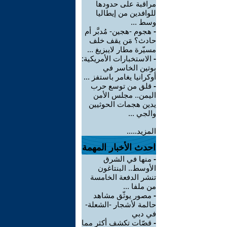
مراقبة على حدودها
للوافدين من إيطاليا
وسط ...
-
هجوم -هجين- مُدبَّر أم
حادث؟ مَن يقف خلف
مسيّرة مطار لايبزيغ ...
-
الاستخبارات الأمريكية:
بوتين الخاسر في
أوكرانيا يغامر باستفز ...
-
قلق من توسع حرب
اليمن.. مجلس الأمن
يدين هجمات الحوثيين
والجي ...
المزيد.....
احدث الأخبار المهمة
-
منها في الشرق
الأوسط.. البنتاغون
تنشر الدفعة الخامسة
من ملفا ...
-
مصور يوثّق مشاهد
حالمة لأشجار -الشعلة-
في دبي
-
قصّات تكشف أكثر مما