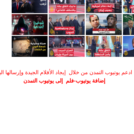
ادعم يوتيوب التمدن من خلال إيجاد الأفلام الجيدة وإرسالها الين
إضافة يوتيوب-فلم إلى يوتيوب التمدن