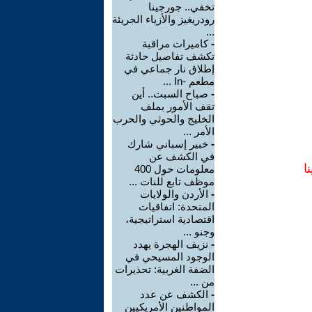
تخفي.. جورجينا
رودريغيز والأزياء الجريئة
...
-
كاميرات مراقبة
تكشف تفاصيل حادثة
إطلاق نار جماعي في
مطعم -In ...
-
صباح السبت.. أين
تقف الأمور بملف
الخليج والحوثي والحرب
الأمر ...
-
خبير إسباني شارك
في الكشف عن
ا
معلومات حول 400
موظف تابع للنات ...
-
الأردن والولايات
المتحدة: اتفاقيات
اقتصادية استراتيجية،
وجنو ...
-
نزيف الهجرة يهدد
الوجود المسيحي في
الضفة الغربية: تحذيرات
من ...
-
الكشف عن عدد
المواطنين الأمريكيين