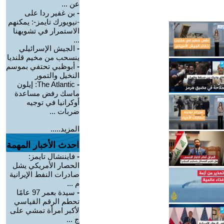
عن ...
-
بن غفير ردا على
-نيويورك تايمز-: يمكنهم
الاستمرار في تشويهنا
...
-
الجيش الإسرائيلي
ينسحب من مخيم قلنديا
-
أبوظبي تحتفي بموسم
النخيل والتمور
-
The Atlantic: إيلون
ماسك رفض مساعدة
أوكرانيا في توجيه
ضربات ...
المزيد.....
احدث الأخبار المهمة
-
فايننشال تايمز:
الحصار الأمريكي يشل
صادرات النفط الإيرانية
م ...
-
سيدة بعمر 97 عامًا
تحطم الرقم القياسي
لأكبر امرأة تمشي على
ج ...