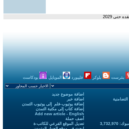
 حتى 2029
بنترست
بلوكر
فليبورد
الموبايل
بودكاست
اضافة موضوع جديد
التضامنية
اضافة خبر
إضافة يوتيوب-فلم إلى يوتيوب التمدن
إضافة كتاب إلى مكتبة التمدن
Add new article - English
أضف حملة
3,732,97
تعديل الموقع الفرعي للكاتب-ة
ابحث في موقع الحوار المتمدن