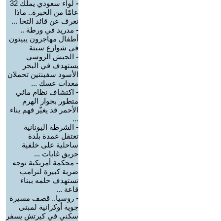
-
لواء سعودي يملك 32
عامًا من الخبرة.. ماذا
نعرف عن قائد التحا ...
-
مدريد في ورطة ..
أطفال مهاجرون يبيتون
في شوارع سبتة
-
الجيش الروسي
يستهدف في البحر
الأسود سفينتين تحملان
معدات عسك ...
-
اكتشاف نظام مائي
متطور بجوار الهرم
الأحمر قد يغيّر فهم بناء
...
-
الشرطة اليونانية
تعتقل عمدة بلدة
ساحلية على خلفية
حريق غابات ...
-
محكمة أمريكية توجه
ضربة كبيرة لترامب
تستهدف حلمه ببناء
قاعة ...
-
روسيا.. قصف مسيرة
جوية أوكرانية لمبنى
سكني في كيرتش يسفر