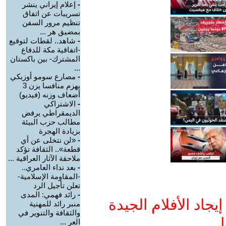
-
إعلام إيراني ينشر
تسريبات عن اتفاق
تنظيم مرور السفن
بمضيق هر ...
-
شاهد.. لقطات لتوقيع
-اتفاقية مكة للدفاع
المشترك- بين باكستان
...
-
مصارع سومو أوزبكي
يهزم منافسا يزن 3
أضعاف وزنه (فيديو)
-
الاشتراكي
الديمقراطي يرفض
مطالب حزب البيئة
بزيادة الهجرة
-
«لن نتخلى عن أي
قطعة».. الثقافة تؤكد
ملاحقة الآثار العراقية ...
-
بعد نداء العامري..
-المقاومة الإسلامية-
تعلن تأجيل الرد
-
رائد فهمي: المدى
جاد الأفلام الجيدة
منبر رائد للمهنية
والثقافة والتنوير في
ا
العر ...