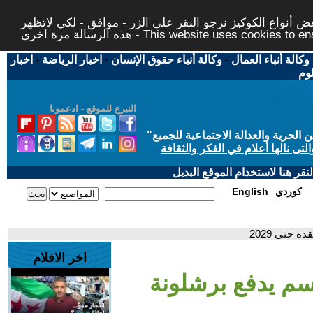
 أنواع الكوكيز نرجو النقر على الزر - موافق - لكي لاتظهر
This website uses cookies to ensure you ge
وكالة أنباء العمال
-
وكالة أنباء حقوق الإنسان
-
اخبار الرياضة
-
اخبار
لوم
التبرع للموقع - ادعمونا
حرية والعدالة الاجتماعية للجميع
"
تى نالها أعلام في الفكر والثقافة
قر هنا لاستخدام الموقع البديل
كوردي
English
 حتى 2029
اخر الافلام
موسم يدفع برشلونة