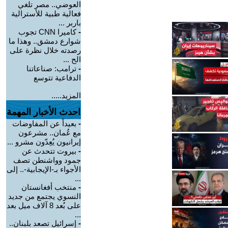
العوضي.. مصر تلغي
فعالية طبية للأسترالية
باربر ...
-
كاميرا CNN تجوب
شوارع دمشق.. وهذا ما
رصدته خلال نظرة على
الح ...
-
ترامب: صناعاتنا
الدفاعية تتوسع
المزيد.....
احدث الأخبار المهمة
-
بعيداً عن المفاوضات
مع عُمان.. مشرعون
إيرانيون يُعِدّون مشرو ...
-
بيروت تتحدث عن
جمود وواشنطن تصف
الأجواء بـ-الإيجابية-.. إلى
...
-
منتخب أفغانستان
النسوي يجتمع من جديد
على بُعد 8 آلاف ميل بعد
...
-
إسرائيل تصعد بلبنان..