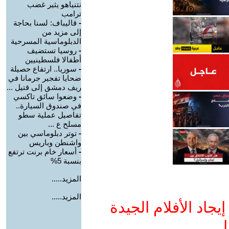
نتنياهو يثير غضب
ترامب
-
قاليباف: لسنا بحاجة
إلى مزيد من
الدبلوماسية المسرحية
-
روسيا تستضيف
أطفالا فلسطينيين
-
سوريا.. ارتفاع حصيلة
ضحايا تفجير جرمانا في
ريف دمشق إلى قتيل ...
-
وضعوا سائق تاكسي
في صندوق السيارة..
تفاصيل عملية سطو
مسلح ع ...
-
توتر دبلوماسي بين
واشنطن وباريس
-
أسعار خام برنت ترتفع
بنسبة 5%
المزيد.....
المزيد.....
جاد الأفلام الجيدة
ا