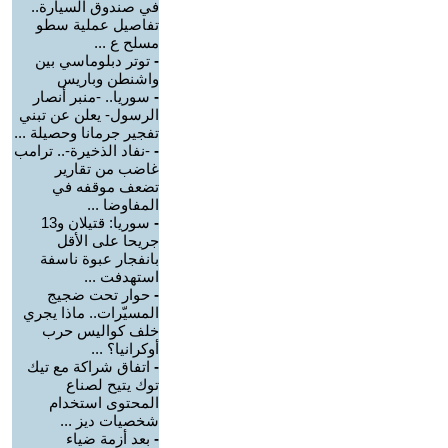
في صندوق السيارة..
تفاصيل عملية سطو
مسلح ع ...
-
توتر دبلوماسي بين
واشنطن وباريس
-
سوريا.. -منبر أنصار
الرسول- يعلن عن تبني
تفجير جرمانا وحصيلة ...
-
-نفاد الذخيرة-.. ترامب
غاضب من تقارير
تضعف موقفه في
المفاوضا ...
-
سوريا: قتيلان و13
جريحا على الأقل
بانفجار عبوة ناسفة
استهدفت ...
-
حوار تحت ضجيج
المسيّرات.. ماذا يجري
خلف كواليس حرب
أوكرانيا؟ ...
-
اتفاق شراكة مع تيك
توك يتيح لصناع
المحتوى استخدام
شخصيات ديز ...
-
بعد أزمة ضياء