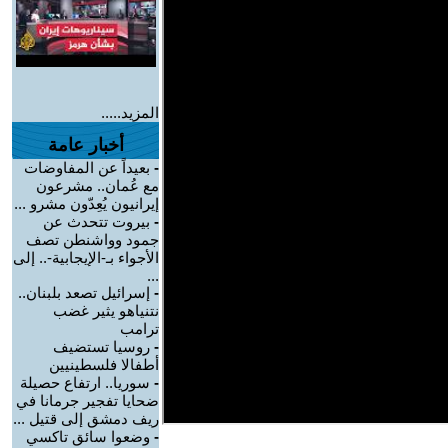
المزيد.....
أخبار عامة
-
بعيداً عن المفاوضات
مع عُمان.. مشرعون
إيرانيون يُعِدّون مشرو ...
-
بيروت تتحدث عن
جمود وواشنطن تصف
الأجواء بـ-الإيجابية-.. إلى
...
-
إسرائيل تصعد بلبنان..
نتنياهو يثير غضب
ترامب
-
روسيا تستضيف
أطفالا فلسطينيين
-
سوريا.. ارتفاع حصيلة
ضحايا تفجير جرمانا في
ريف دمشق إلى قتيل ...
-
وضعوا سائق تاكسي