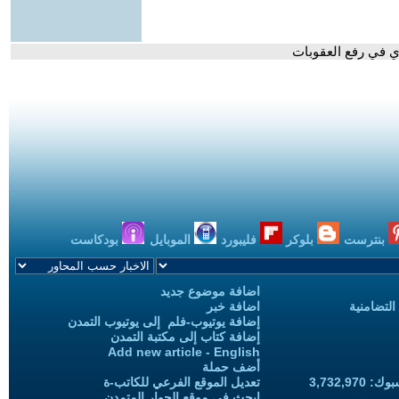
ي في رفع العقوبات
بنترست
بلوكر
فليبورد
الموبايل
بودكاست
اضافة موضوع جديد
التضامنية
اضافة خبر
إضافة يوتيوب-فلم إلى يوتيوب التمدن
إضافة كتاب إلى مكتبة التمدن
Add new article - English
أضف حملة
3,732,97
تعديل الموقع الفرعي للكاتب-ة
ابحث في موقع الحوار المتمدن