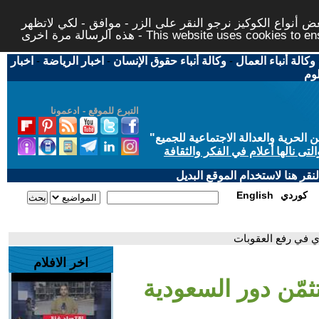
 أنواع الكوكيز نرجو النقر على الزر - موافق - لكي لاتظهر
This website uses cookies to ensure you ge
وكالة أنباء العمال
-
وكالة أنباء حقوق الإنسان
-
اخبار الرياضة
-
اخبار
لوم
التبرع للموقع - ادعمونا
حرية والعدالة الاجتماعية للجميع
"
تى نالها أعلام في الفكر والثقافة
قر هنا لاستخدام الموقع البديل
كوردي
English
ي في رفع العقوبات
اخر الافلام
ثمّن دور السعودية