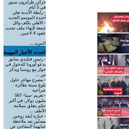
خزائن طرابزون سبور
في 3 أيام
-
رابطة الأندية تعلن
أجندة الموسم الجديد
-
الأهلي يكلف وائل
جمعة لإنهاء ملف تجديد
عقود 4 لاعبين
المزيد.....
احدث الأخبار المهمة
-
رئيس فنلندي سابق
يدعو أوروبا للدخول في
حوار مع روسيا ويذكر
س ...
-
مصرع مهاجر حاول
بلوغ سبتة بطائرة
شراعية
-
تغريم -ميتا- 567
مليون دولار، في أكبر
حكم يتعلق بسلامة
الأطف ...
-
خبازة تُنقذ زوجين
مسنّين بعد ملاحظة
غيابهما المفاجئ عن