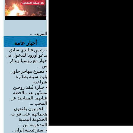
المزيد.....
أخبار عامة
-
رئيس فنلندي سابق
يدعو أوروبا للدخول في
حوار مع روسيا ويذكر
س ...
-
مصرع مهاجر حاول
بلوغ سبتة بطائرة
شراعية
-
خبازة تُنقذ زوجين
مسنّين بعد ملاحظة
غيابهما المفاجئ عن
المخب ...
-
الحوثيون يكثفون
هجماتهم على قوات
الحكومة اليمنية
المدعومة من ...
-
استراتيجية إيران..