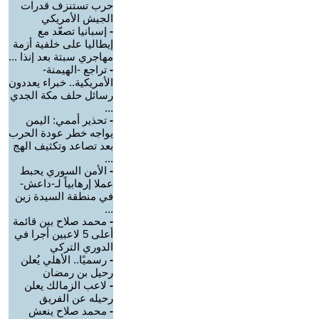
حرب تستنزف قدرات
الجيش الأمريكي
-
إسبانيا تصعّد مع
إيطاليا على خلفية أزمة
مهاجري سبتة بعد إنذا ...
-
تراجع -الهيمنة-
الأمريكية.. خبراء يعددون
رسائل حلف مكة الجدي
...
-
تحذير أممي: اليمن
يواجه خطر عودة الحرب
بعد تصاعد وتكثيف الهج
...
-
الأمن السوري يحبط
عملا إرهابياً لـ-داعش-
في منطقة السيدة زين
...
-
محمد صلاح بين قائمة
أعلى 5 لاعبين أجرا في
الدوري التركي
-
رسميًا.. الأهلي يُعلن
رحيل بن رمضان
-
لاعب الزمالك يعلن
رحيله عن الفريق
-
محمد صلاح ينعش