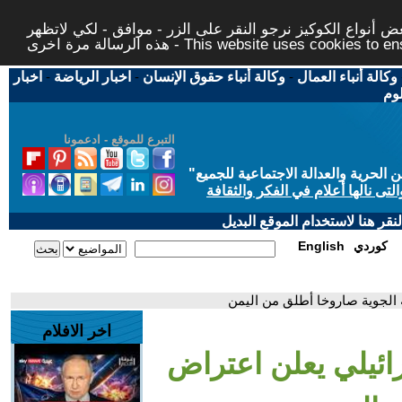
 أنواع الكوكيز نرجو النقر على الزر - موافق - لكي لاتظهر
This website uses cookies to ensure you ge
وكالة أنباء العمال
-
وكالة أنباء حقوق الإنسان
-
اخبار الرياضة
-
اخبار
لوم
التبرع للموقع - ادعمونا
حرية والعدالة الاجتماعية للجميع
"
تى نالها أعلام في الفكر والثقافة
قر هنا لاستخدام الموقع البديل
كوردي
English
 الجوية صاروخا أطلق من اليمن
اخر الافلام
ائيلي يعلن اعتراض