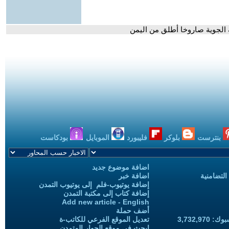
 الجوية صاروخا أطلق من اليمن
بنترست
بلوكر
فليبورد
الموبايل
بودكاست
اضافة موضوع جديد
التضامنية
اضافة خبر
إضافة يوتيوب-فلم إلى يوتيوب التمدن
إضافة كتاب إلى مكتبة التمدن
Add new article - English
أضف حملة
3,732,97
تعديل الموقع الفرعي للكاتب-ة
ابحث في موقع الحوار المتمدن