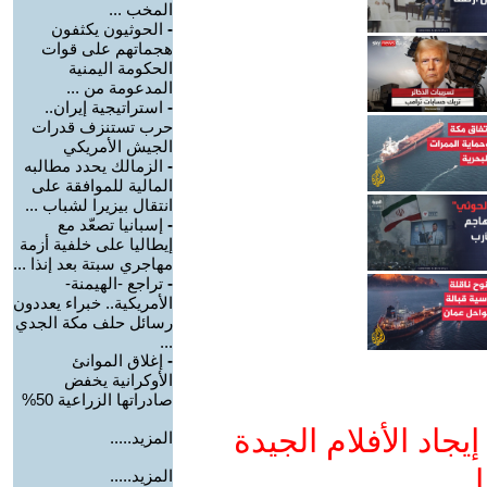
المخب ...
-
الحوثيون يكثفون
هجماتهم على قوات
الحكومة اليمنية
المدعومة من ...
-
استراتيجية إيران..
حرب تستنزف قدرات
الجيش الأمريكي
-
الزمالك يحدد مطالبه
المالية للموافقة على
انتقال بيزيرا لشباب ...
-
إسبانيا تصعّد مع
إيطاليا على خلفية أزمة
مهاجري سبتة بعد إنذا ...
-
تراجع -الهيمنة-
الأمريكية.. خبراء يعددون
رسائل حلف مكة الجدي
...
-
إغلاق الموانئ
الأوكرانية يخفض
صادراتها الزراعية 50%
جاد الأفلام الجيدة
المزيد.....
ا
المزيد.....