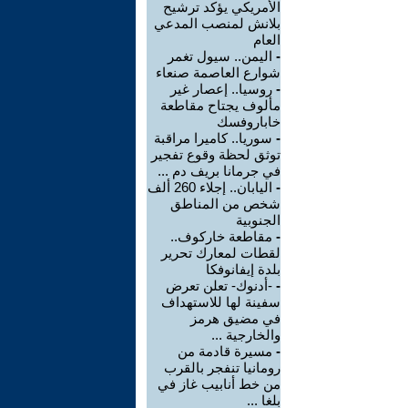
الأمريكي يؤكد ترشيح
بلانش لمنصب المدعي
العام
-
اليمن.. سيول تغمر
شوارع العاصمة صنعاء
-
روسيا.. إعصار غير
مألوف يجتاح مقاطعة
خاباروفسك
-
سوريا.. كاميرا مراقبة
توثق لحظة وقوع تفجير
في جرمانا بريف دم ...
-
اليابان.. إجلاء 260 ألف
شخص من المناطق
الجنوبية
-
مقاطعة خاركوف..
لقطات لمعارك تحرير
بلدة إيفانوفكا
-
-أدنوك- تعلن تعرض
سفينة لها للاستهداف
في مضيق هرمز
والخارجية ...
-
مسيرة قادمة من
رومانيا تنفجر بالقرب
من خط أنابيب غاز في
بلغا ...