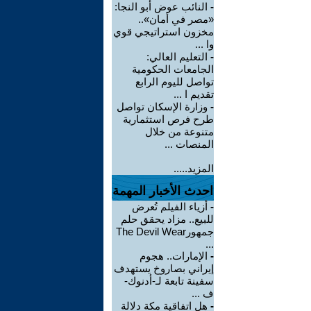
-
النائب عوض أبو النجا:
«مصر في أمان»..
مخزون استراتيجي قوي
وا ...
-
التعليم العالي:
الجامعات الحكومية
تواصل لليوم الرابع
تقديم ا ...
-
وزارة الإسكان تواصل
طرح فرص استثمارية
متنوعة من خلال
المنصات ...
المزيد.....
احدث الأخبار المهمة
-
أزياء الفيلم تُعرض
للبيع.. مزاد يحقق حلم
جمهورThe Devil Wear
...
-
الإمارات.. هجوم
إيراني بصاروخ يستهدف
سفينة تابعة لـ-أدنوك-
ف ...
-
هل اتفاقية مكة دلالة