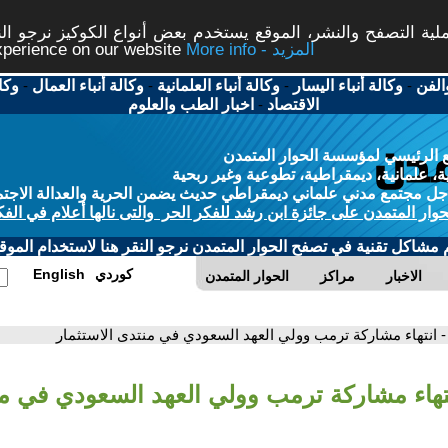
ة التصفح والنشر، الموقع يستخدم بعض أنواع الكوكيز نرجو النق
More info - المزيد
experience on our website
الفن
-
وكالة أنباء اليسار
-
وكالة أنباء العلمانية
-
وكالة أنباء العمال
-
وكا
الاقتصاد
-
اخبار الطب والعلوم
 الرئيسي لمؤسسة الحوار المتمدن
، علمانية، ديمقراطية، تطوعية وغير ربحية
ل مجتمع مدني علماني ديمقراطي حديث يضمن الحرية والعدالة الاجتم
حوار المتمدن على جائزة ابن رشد للفكر الحر والتى نالها أعلام في الفك
م مشاكل تقنية في تصفح الحوار المتمدن نرجو النقر هنا لاستخدام الموقع
كوردي
English
الاخبار
مراكز
الحوار المتمدن
- انتهاء مشاركة ترمب وولي العهد السعودي في منتدى الاستثمار
نتهاء مشاركة ترمب وولي العهد السعودي في م