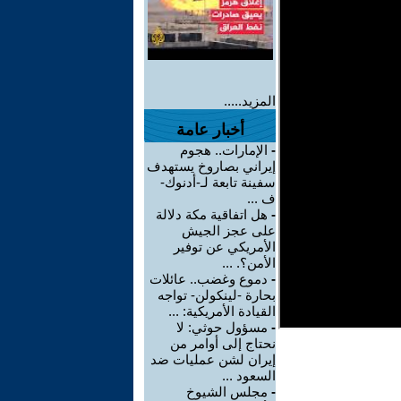
المزيد.....
أخبار عامة
-
الإمارات.. هجوم
إيراني بصاروخ يستهدف
سفينة تابعة لـ-أدنوك-
ف ...
-
هل اتفاقية مكة دلالة
على عجز الجيش
الأمريكي عن توفير
الأمن؟. ...
-
دموع وغضب.. عائلات
بحارة -لينكولن- تواجه
القيادة الأمريكية: ...
-
مسؤول حوثي: لا
نحتاج إلى أوامر من
إيران لشن عمليات ضد
السعود ...
-
مجلس الشيوخ