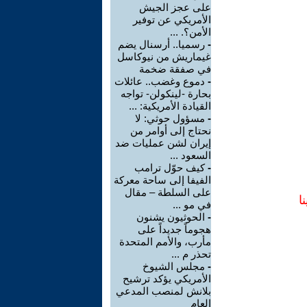
على عجز الجيش
الأمريكي عن توفير
الأمن؟. ...
-
رسميا.. أرسنال يضم
غيماريش من نيوكاسل
في صفقة ضخمة
-
دموع وغضب.. عائلات
بحارة -لينكولن- تواجه
القيادة الأمريكية: ...
-
مسؤول حوثي: لا
نحتاج إلى أوامر من
إيران لشن عمليات ضد
السعود ...
-
كيف حوّل ترامب
الفيفا إلى ساحة معركة
على السلطة – مقال
ا
في مو ...
-
الحوثيون يشنون
هجوماً جديداً على
مأرب، والأمم المتحدة
تحذر م ...
-
مجلس الشيوخ
الأمريكي يؤكد ترشيح
بلانش لمنصب المدعي
العام