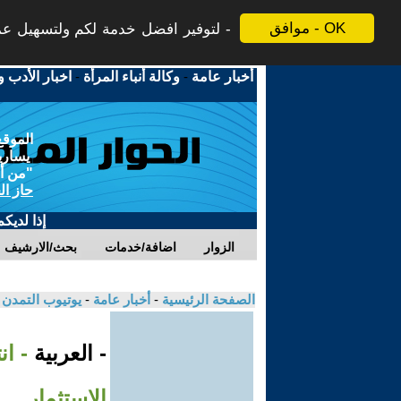
موافق - OK
لتوفير افضل خدمة لكم ولتسهيل عملي
أخبار عامة
-
وكالة أنباء المرأة
-
اخبار الأدب و
الموقع
يسارية
"من أج
حاز ال
إذا لديك
الزوار
اضافة/خدمات
بحث/الارشيف
الصفحة الرئيسية
-
أخبار عامة
-
يوتيوب التمدن
- العربية
- ا
الاستثمار