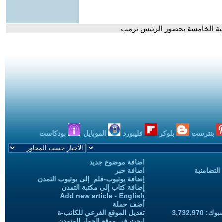
يجية الخامسة بحضور الرئيس ترمب
بنترست
بلوكر
فليبورد
الموبايل
بودكاست
اضافة موضوع جديد
التضامنية
اضافة خبر
إضافة يوتيوب-فلم إلى يوتيوب التمدن
إضافة كتاب إلى مكتبة التمدن
Add new article - English
أضف حملة
3,732,97
تعديل الموقع الفرعي للكاتب-ة
ابحث في موقع الحوار المتمدن