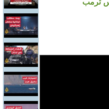
يس ترمب