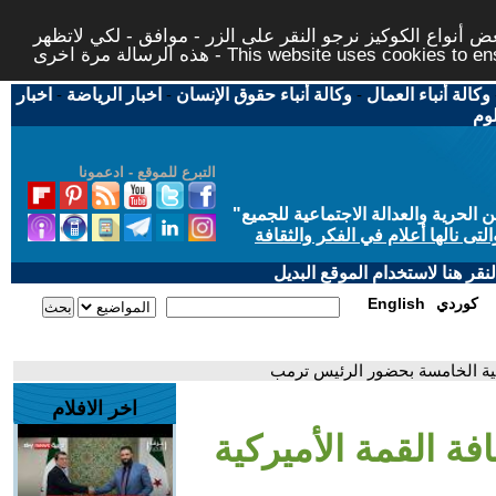
 أنواع الكوكيز نرجو النقر على الزر - موافق - لكي لاتظهر
This website uses cookies to ensure you ge
وكالة أنباء العمال
-
وكالة أنباء حقوق الإنسان
-
اخبار الرياضة
-
اخبار
لوم
التبرع للموقع - ادعمونا
حرية والعدالة الاجتماعية للجميع
"
تى نالها أعلام في الفكر والثقافة
قر هنا لاستخدام الموقع البديل
كوردي
English
يجية الخامسة بحضور الرئيس ترمب
اخر الافلام
ة القمة الأميركية