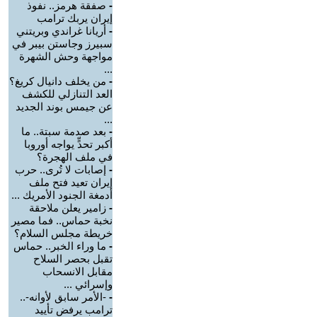
-
صفقة هرمز.. نفوذ
إيران يربك ترامب
-
أريانا غراندي وبريتني
سبيرز وجاستن بيبر في
مواجهة وحش الشهرة
...
-
من يخلف دانيال كريغ؟
العد التنازلي للكشف
عن جيمس بوند الجديد
...
-
بعد صدمة سبتة.. ما
أكبر تحدٍّ يواجه أوروبا
في ملف الهجرة؟
-
إصابات لا تُرى.. حرب
إيران تعيد فتح ملف
أدمغة الجنود الأمريك ...
-
زامير يعلن ملاحقة
نخبة حماس.. فما مصير
خريطة مجلس السلام؟
-
ما وراء الخبر.. حماس
تقبل بحصر السلاح
مقابل الانسحاب
وإسرائي ...
-
-الأمر سابق لأوانه-..
ترامب يرفض تأييد