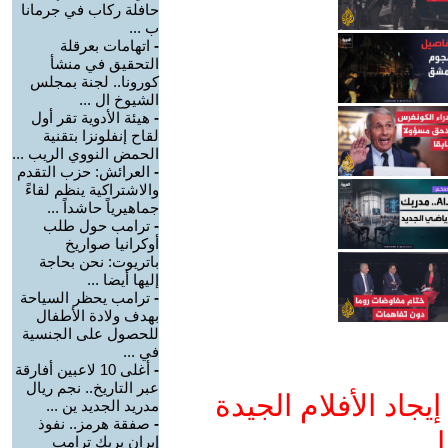
حافلة ركاب في جرمانا
ب ...
-
اتهامات بعرقلة
التحقيق في منشأ
كورونا.. لجنة بمجلس
الشيوخ ال ...
-
هيئة الأدوية تقر أول
لقاح إنفلونزا بتقنية
الحمض النووي الريب ...
-
العرائش: حزب التقدم
والاشتراكية ينظم لقاءً
جماهيرياً حاشداً ...
-
ترامب حول طلب
أوكرانيا صواريخ
باتريوت: نحن بحاجة
إليها أيضا ...
-
ترامب يحظر السياحة
بهدف ولادة الأطفال
للحصول على الجنسية
في ...
-
أغلى 10 لاعبين أفارقة
عبر التاريخ.. نجم ريال
جاد الأفلام الجيدة
مدريد الجديد ين ...
-
صفقة هرمز.. نفوذ
ا
إيران يربك ترامب