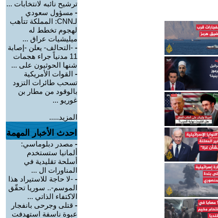
ترشيح نائبه لانتخابات ...
-
مسؤول سعودي
لـCNN: المملكة تتأهب
لهجوم تخطط له
ميليشيات عراق ...
-
-التحالف- يعلن -إصابة
11 مدنياً جراء هجمات
شنها الحوثيون على ...
-
القوات الأمريكية
تسحب طائرات التزود
بالوقود من مطار بن
غوريو ...
المزيد.....
احدث الأخبار المهمة
-
مصدر دبلوماسي:
ألمانيا ستستخدم
أسلحة تقليدية في
المناورات ال ...
-
-لا حاجة للاستيراد هذا
الموسم-.. سوريا تحقّق
الاكتفاء الذاتي ...
-
قتلى وجرحى بانفجار
عبوة ناسفة استهدفت