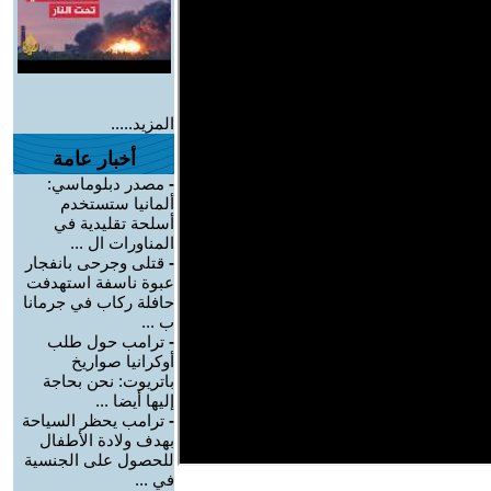
المزيد.....
أخبار عامة
-
مصدر دبلوماسي:
ألمانيا ستستخدم
أسلحة تقليدية في
المناورات ال ...
-
قتلى وجرحى بانفجار
عبوة ناسفة استهدفت
حافلة ركاب في جرمانا
ب ...
-
ترامب حول طلب
أوكرانيا صواريخ
باتريوت: نحن بحاجة
إليها أيضا ...
-
ترامب يحظر السياحة
بهدف ولادة الأطفال
للحصول على الجنسية
في ...