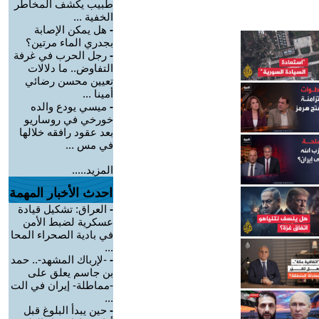
طبيب يكشف المخاطر
الخفية ...
-
هل يمكن الإصابة
بجدري الماء مرتين؟
-
رجل الحرب في غرفة
التفاوض.. ما دلالات
تعيين محسن رضائي
أمينا ...
-
ميسي يودع والده
خورخي في روساريو
بعد عقود رافقه خلالها
في مس ...
المزيد.....
احدث الأخبار المهمة
-
العراق: تشكيل قيادة
عسكرية لضبط الأمن
في بادية الصحراء المحا
...
-
-لإرباك المشهد-.. حمد
بن جاسم يعلق على
-مماطلة- إيران في الت
...
-
حين يبدأ البلوغ قبل