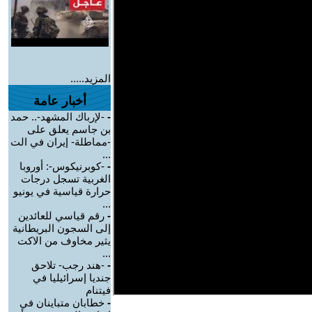
المزيد.....
أخبار عامة
-
-لإرباك المشهد-.. حمد
بن جاسم يعلق على
-مماطلة- إيران في الت
...
-
-كوبرنيكوس-: أوروبا
الغربية تسجل درجات
حرارة قياسية في يونيو
...
-
رقم قياسي للعائدين
إلى السجون البريطانية
يثير مخاوف من الاكت
...
-
-هند رجب- تلاحق
جنديا إسرائيليا في
فيتنام
-
خطابان متباينان في