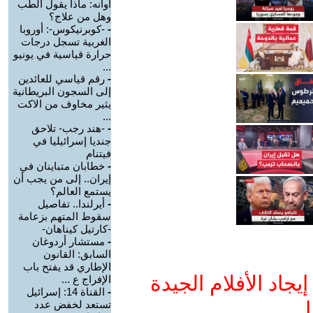
أوانه: ماذا يقول الطب
وهل من علاج؟
-
-كوبرنيكوس-: أوروبا
الغربية تسجل درجات
حرارة قياسية في يونيو
...
-
رقم قياسي للعائدين
إلى السجون البريطانية
يثير مخاوف من الاكت
...
-
-هند رجب- تلاحق
جنديا إسرائيليا في
فيتنام
-
خطابان متباينان في
إيران.. إلى من يجب أن
يستمع العالم؟
-
أيرلندا.. تفاصيل
سقوط المتهم بزعامة
-كارتيل كيناهان-
-
مستشار أردوغان
السابق: القانون
الإطاري قد يفتح باب
جاد الأفلام الجيدة
الإفراج ع ...
-
القناة 14: إسرائيل
ا
تستعد لخفض عدد