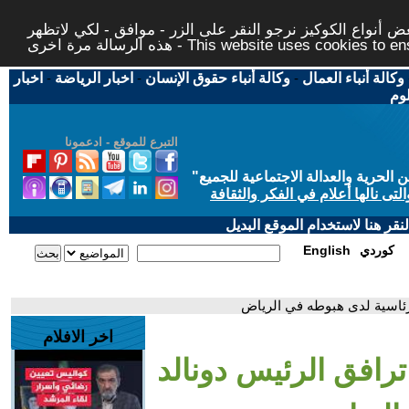
 أنواع الكوكيز نرجو النقر على الزر - موافق - لكي لاتظهر
This website uses cookies to ensure you ge
وكالة أنباء العمال
-
وكالة أنباء حقوق الإنسان
-
اخبار الرياضة
-
اخبار
لوم
التبرع للموقع - ادعمونا
حرية والعدالة الاجتماعية للجميع
"
تى نالها أعلام في الفكر والثقافة
قر هنا لاستخدام الموقع البديل
كوردي
English
رئاسية لدى هبوطه في الرياض
اخر الافلام
رافق الرئيس دونالد