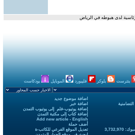
رئاسية لدى هبوطه في الرياض
بنترست
بلوكر
فليبورد
الموبايل
بودكاست
اضافة موضوع جديد
التضامنية
اضافة خبر
إضافة يوتيوب-فلم إلى يوتيوب التمدن
إضافة كتاب إلى مكتبة التمدن
Add new article - English
أضف حملة
3,732,97
تعديل الموقع الفرعي للكاتب-ة
ابحث في موقع الحوار المتمدن