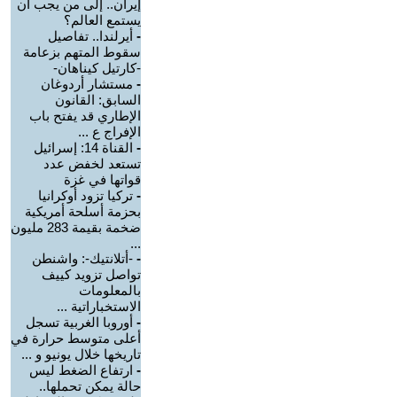
إيران.. إلى من يجب أن
يستمع العالم؟
-
أيرلندا.. تفاصيل
سقوط المتهم بزعامة
-كارتيل كيناهان-
-
مستشار أردوغان
السابق: القانون
الإطاري قد يفتح باب
الإفراج ع ...
-
القناة 14: إسرائيل
تستعد لخفض عدد
قواتها في غزة
-
تركيا تزود أوكرانيا
بحزمة أسلحة أمريكية
ضخمة بقيمة 283 مليون
...
-
-أتلانتيك-: واشنطن
تواصل تزويد كييف
بالمعلومات
الاستخباراتية ...
-
أوروبا الغربية تسجل
أعلى متوسط حرارة في
تاريخها خلال يونيو و ...
-
ارتفاع الضغط ليس
حالة يمكن تحملها..