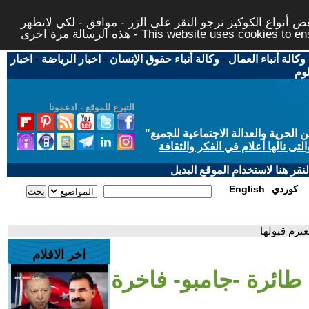
 أنواع الكوكيز نرجو النقر على الزر - موافق - لكي لاتظهر
This website uses cookies to ensure you ge
وكالة أنباء العمال
-
وكالة أنباء حقوق الإنسان
-
اخبار الرياضة
-
اخبار
لوم
التبرع للموقع - ادعمونا
حرية والعدالة الاجتماعية للجميع
"
تى نالها أعلام في الفكر والثقافة
قر هنا لاستخدام الموقع البديل
كوردي
English
تزم قبولها
اخر الافلام
طائرة -جامبو- فاخرة