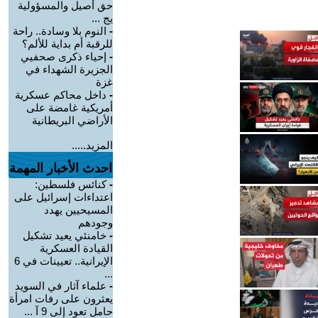
حق أصيل والمسؤولية
يج ...
-
النوم بلا وسادة.. راحة
للرقبة أم بداية للألم؟
-
إحياء ذكرى صحفيي
الجزيرة الشهداء في
غزة
-
داخل محاكم عسكرية
أمريكية غامضة على
الأراضي البريطانية
المزيد.....
احدث الأخبار المهمة
-
كنائس فلسطين:
اعتداءات إسرائيل على
المسيحيين يهدد
وجودهم
-
خامنئي يعيد تشكيل
القيادة العسكرية
الإيرانية.. تعيينات في 6
...
-
علماء آثار في السويد
يعثرون على رفات امرأة
حامل تعود إلى 9 آ ...