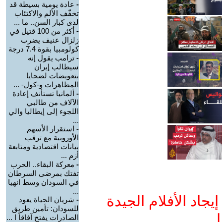
-
عادة يومية بسيطة قد
تخفّف الألم والاكتئاب
لدى كبار السن.. ما ...
-
أكثر من 100 قتيل في
زلزال عنيف يضرب
كولومبيا بقوة 7.4 درجة
-
ترامب يقول إنه
سيطالب إيران
بتعويضات لضحايا
المظاهرات و-كول- ...
-
ألمانيا تستأنف إعادة
الآلاف من طالبي
اللجوء إلى إيطاليا والي
...
-
استقرار الأسهم
الأوروبية مع ترقب
بيانات اقتصادية ومتابعة
أزم ...
-
معركة البقاء.. الحرب
تفتك بمرضى السرطان
في السودان وسط انهيا
...
جاد الأفلام الجيدة
-
شريان الحياة يعود
للسودان: تأمين طريق
ا
الصادرات يفتح آفاقاً ا ...