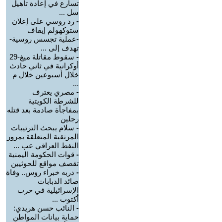
تسارع في إعادة تأهيل
سل ...
-
رد روسي على إعلان
ستوكهولم إيقاف
-عملية تجسس روسية-
تهدف إلى ...
-
سقوط مقاتلة ميغ-29
أوكرانية في ثاني حادث
خلال أسبوعين خلال م
...
-
مصري يعترف
للشرطة الكويتية
بمفاجأة صادمة بعد قتله
رجلين
-
سلام يبحث الترتيبات
المرتقبة المتعلقة بمرور
النفط العراقي عب ...
-
قوات الحكومة اليمنية
تقصف مواقع للحوثيين
-
دربه خبراء روس.. وفاة
صائد الدبابات
الإسرائيلية في حرب
أكتوب ...
-
النائب حسن هريدي:
حماية بيانات المواطن