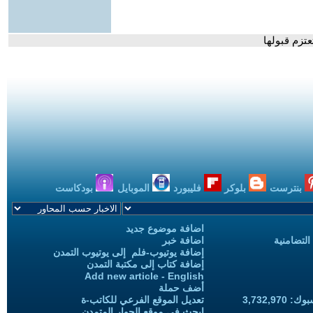
تزم قبولها
بنترست
بلوكر
فليبورد
الموبايل
بودكاست
اضافة موضوع جديد
التضامنية
اضافة خبر
إضافة يوتيوب-فلم إلى يوتيوب التمدن
إضافة كتاب إلى مكتبة التمدن
Add new article - English
أضف حملة
3,732,97
تعديل الموقع الفرعي للكاتب-ة
ابحث في موقع الحوار المتمدن