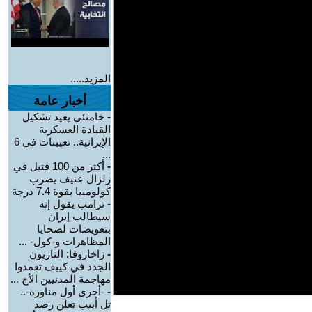
المزيد.....
أخبار عامة
-
خامنئي يعيد تشكيل
القيادة العسكرية
الإيرانية.. تعيينات في 6
...
-
أكثر من 100 قتيل في
زلزال عنيف يضرب
كولومبيا بقوة 7.4 درجة
-
ترامب يقول إنه
سيطالب إيران
بتعويضات لضحايا
المظاهرات و-كول- ...
-
زاخاروفا: النازيون
الجدد في كييف تعمدوا
مهاجمة المدنيين الأج ...
-
-أجرى أول مناورة-..
تل أبيب تعلن رصد