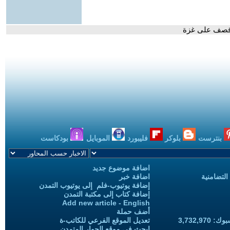
 قصف على غزة
بنترست
بلوكر
فليبورد
الموبايل
بودكاست
اضافة موضوع جديد
التضامنية
اضافة خبر
إضافة يوتيوب-فلم إلى يوتيوب التمدن
إضافة كتاب إلى مكتبة التمدن
Add new article - English
أضف حملة
3,732,97
تعديل الموقع الفرعي للكاتب-ة
ابحث في موقع الحوار المتمدن