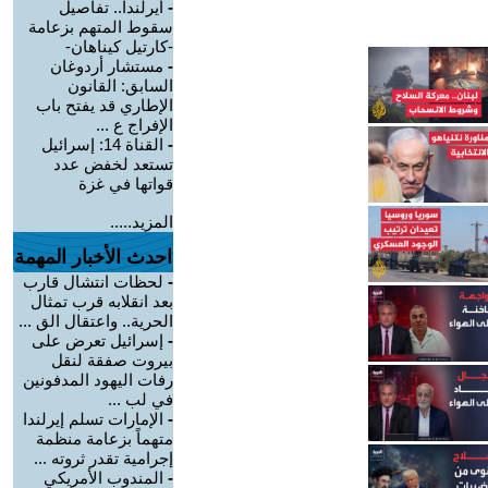
-
أيرلندا.. تفاصيل
سقوط المتهم بزعامة
-كارتيل كيناهان-
-
مستشار أردوغان
السابق: القانون
الإطاري قد يفتح باب
الإفراج ع ...
-
القناة 14: إسرائيل
تستعد لخفض عدد
قواتها في غزة
المزيد.....
احدث الأخبار المهمة
-
لحظات انتشال قارب
بعد انقلابه قرب تمثال
الحرية.. واعتقال الق ...
-
إسرائيل تعرض على
بيروت صفقة لنقل
رفات اليهود المدفونين
في لب ...
-
الإمارات تسلم إيرلندا
متهماً بزعامة منظمة
إجرامية تقدر ثروته ...
-
المندوب الأمريكي