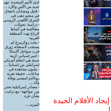
لدى الأمم المتحدة: عهد
جديد من الأمن والازد ...
-
قتيل ومصابان بانفجار
في منجم ذهب في
الشرق الأقصى الروسي
-
دراسة: تحولات
متعاكسة في أنماط
الرياح تهدد المنطقة
العربية
-
يخت زوكربيرغ لم
يستجب لاستغاثة زورق
قرب سواحل ألاسكا
-
خبير إسباني: أزمة
سبتة هي انتقام أمريكي
إسرائيلي من إسبانيا ...
-
مليون مشاهدة في
ساعات.. حقيقة تعزية
رونالدو لميسي بوفاة
والد ...
-
مصادر إسرائيلية تحذر
من -مواجهة- مع ترامب
بشأن غزة
جاد الأفلام الجيدة
المزيد.....
ا