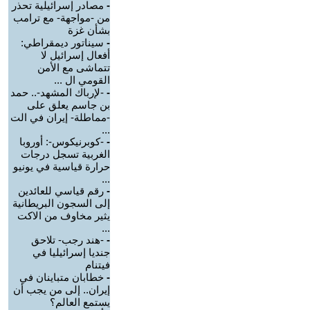
-
مصادر إسرائيلية تحذر
من -مواجهة- مع ترامب
بشأن غزة
-
سيناتور ديمقراطي:
أفعال إسرائيل لا
تتماشى مع الأمن
القومي ال ...
-
-لإرباك المشهد-.. حمد
بن جاسم يعلق على
-مماطلة- إيران في الت
...
-
-كوبرنيكوس-: أوروبا
الغربية تسجل درجات
حرارة قياسية في يونيو
...
-
رقم قياسي للعائدين
إلى السجون البريطانية
يثير مخاوف من الاكت
...
-
-هند رجب- تلاحق
جنديا إسرائيليا في
فيتنام
-
خطابان متباينان في
إيران.. إلى من يجب أن
يستمع العالم؟