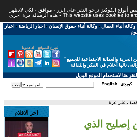
 أنواع الكوكيز نرجو النقر على الزر - موافق - لكي لاتظهر
This website uses cookies to ensure you ge
وكالة أنباء العمال
-
وكالة أنباء حقوق الإنسان
-
اخبار الرياضة
-
اخبار
لوم
التبرع للموقع - ادعمونا
حرية والعدالة الاجتماعية للجميع
"
تى نالها أعلام في الفكر والثقافة
قر هنا لاستخدام الموقع البديل
كوردي
English
 قصف على غزة
اخر الافلام
إصليح الذي