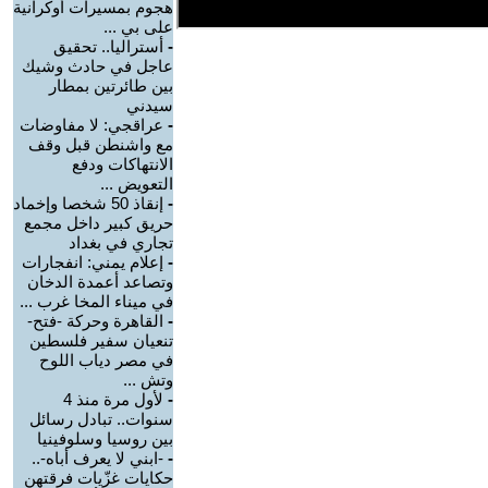
هجوم بمسيرات أوكرانية
على بي ...
-
أستراليا.. تحقيق
عاجل في حادث وشيك
بين طائرتين بمطار
سيدني
-
عراقجي: لا مفاوضات
مع واشنطن قبل وقف
الانتهاكات ودفع
التعويض ...
-
إنقاذ 50 شخصا وإخماد
حريق كبير داخل مجمع
تجاري في بغداد
-
إعلام يمني: انفجارات
وتصاعد أعمدة الدخان
في ميناء المخا غرب ...
-
القاهرة وحركة -فتح-
تنعيان سفير فلسطين
في مصر دياب اللوح
وتش ...
-
لأول مرة منذ 4
سنوات.. تبادل رسائل
بين روسيا وسلوفينيا
-
-ابني لا يعرف أباه-..
حكايات غزّيات فرقتهن