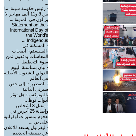
...
-
رئيس حكومة سبتة: ما
بين 8 و11 ألف مهاجر لا
يزالون في المدينة ...
Statement on the
-
International Day of
the World’s
Indigenous ...
-
المشكلة في
-السيستم-: أصحاب
المعاشات يدفعون ثمن
سوء التخطيط ...
-
بيان بمناسبة اليوم
الدولي للشعوب الأصلية
في العالم
-
-اضطررت إلى حقن
سيرتي الذاتية
بالبوتوكس-: هل تؤثر
أدوات توظ ...
-
مقتل 3 أشخاص
وإصابة 25 آخرين في
هجوم بمسيرات أوكرانية
على بي ...
-
ليفربول يستعد للإعلان
عن صفقته الجديدة