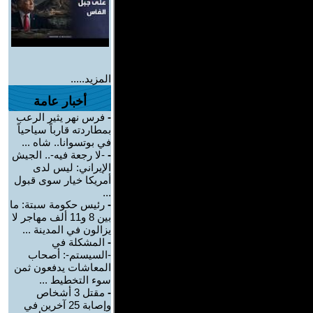
المزيد.....
أخبار عامة
-
فرس نهر يثير الرعب
بمطاردته قارباً سياحياً
في بوتسوانا.. شاه ...
-
-لا رجعة فيه-.. الجيش
الإيراني: ليس لدى
أمريكا خيار سوى قبول
...
-
رئيس حكومة سبتة: ما
بين 8 و11 ألف مهاجر لا
يزالون في المدينة ...
-
المشكلة في
-السيستم-: أصحاب
المعاشات يدفعون ثمن
سوء التخطيط ...
-
مقتل 3 أشخاص
وإصابة 25 آخرين في