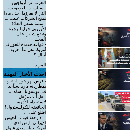
الحرب عن أزواجهن ...
-
سياسات الخصوصية
التي لا يقرؤها أحد.. ماذا
تمنح الشركات عندما ...
-
سبتة تشعل الخلاف
الأوروبي حول الهجرة
وتضع شنغن على
المحك
-
قواعد جديدة للفوز في
أمريكا..هل بدأ -خريف
أيباك-؟
المزيد.....
احدث الأخبار المهمة
-
فرس نهر يثير الرعب
بمطاردته قارباً سياحياً
في بوتسوانا.. شاه ...
-
هل أنت مؤهل
لاستخدام الأدوية
الخافِضة للكوليسترول؟
اطلع على ...
-
-لا رجعة فيه-.. الجيش
الإيراني: ليس لدى
أمريكا خيار سوى قبول