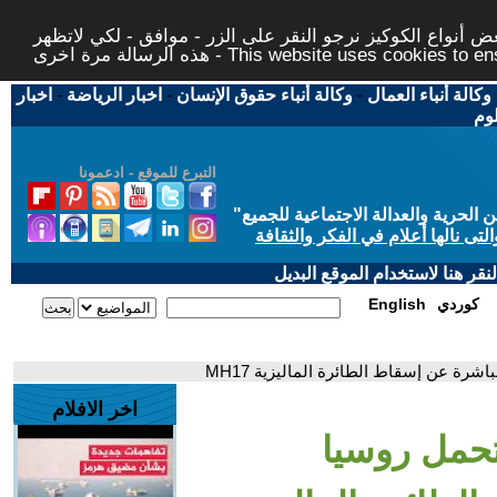
 أنواع الكوكيز نرجو النقر على الزر - موافق - لكي لاتظهر
This website uses cookies to ensure you ge
وكالة أنباء العمال
-
وكالة أنباء حقوق الإنسان
-
اخبار الرياضة
-
اخبار
لوم
التبرع للموقع - ادعمونا
حرية والعدالة الاجتماعية للجميع
"
تى نالها أعلام في الفكر والثقافة
قر هنا لاستخدام الموقع البديل
كوردي
English
اخر الافلام
كاو- تحمل روسيا