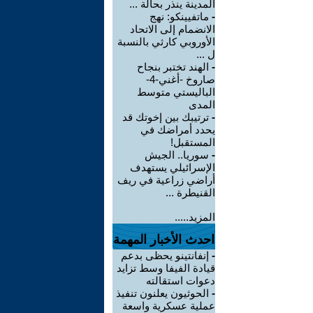
المدينة ينذر بحالة ...
-
ماتفيينكو: نهج
الانضمام إلى الاتحاد
الأوروبي كارثي بالنسبة
ل ...
-
الهند تختبر بنجاح
صاروخ -أغني-4-
الباليستي متوسط
المدى
-
ترتيبك بين إخوتك قد
يحدد أمراضك في
المستقبل!
-
سوريا.. الجيش
الإسرائيلي يستهدف
أراضي زراعية في ريف
القنيطرة ...
المزيد.....
احدث الأخبار المهمة
-
إنفانتينو يحظى بدعم
قيادة الفيفا وسط تزايد
دعوات استقالته
-
الحوثيون يعلنون تنفيذ
عملية عسكرية واسعة