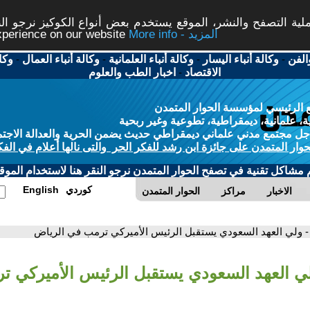
ة التصفح والنشر، الموقع يستخدم بعض أنواع الكوكيز نرجو النق
More info - المزيد
experience on our website
الفن
-
وكالة أنباء اليسار
-
وكالة أنباء العلمانية
-
وكالة أنباء العمال
-
وكا
الاقتصاد
-
اخبار الطب والعلوم
 الرئيسي لمؤسسة الحوار المتمدن
، علمانية، ديمقراطية، تطوعية وغير ربحية
ل مجتمع مدني علماني ديمقراطي حديث يضمن الحرية والعدالة الاجتم
حوار المتمدن على جائزة ابن رشد للفكر الحر والتى نالها أعلام في الفك
م مشاكل تقنية في تصفح الحوار المتمدن نرجو النقر هنا لاستخدام الموقع
كوردي
English
الاخبار
مراكز
الحوار المتمدن
- ولي العهد السعودي يستقبل الرئيس الأميركي ترمب في الرياض
لي العهد السعودي يستقبل الرئيس الأميركي 