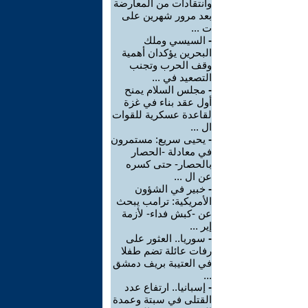
وانتقادات من المعارضة
بعد مرور شهرين على
ت ...
-
السيسي وملك
البحرين يؤكدان أهمية
وقف الحرب وتجنب
التصعيد في ...
-
مجلس السلام يمنح
أول عقد بناء في غزة
لقاعدة عسكرية للقوات
ال ...
-
يحيى سريع: مستمرون
في معادلة -الحصار
بالحصار- حتى كسره
عن ال ...
-
خبير في الشؤون
الأمريكية: ترامب يبحث
عن -كبش فداء- لأزمة
إير ...
-
سوريا.. العثور على
رفات عائلة تضم طفلا
في العتيبة بريف دمشق
...
-
إسبانيا.. ارتفاع عدد
القتلى في سبتة وعمدة