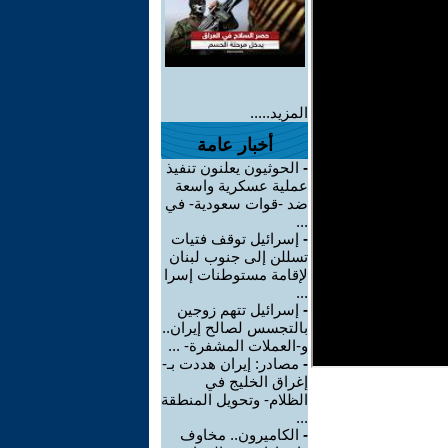
المزيد.....
أخبار عامة
-
الحوثيون يعلنون تنفيذ
عملية عسكرية واسعة
ضد -قوات سعودية- في
...
-
إسرائيل توقف فتيات
تسللن إلى جنوب لبنان
لإقامة مستوطنات إسرا
...
-
إسرائيل تتهم زوجين
بالتجسس لصالح إيران..
و-العملات المشفرة- ...
-
مصادر: إيران هددت بـ-
إغراق الخليج في
الظلام- وتحويل المنطقة
...
-
الكاميرون.. مخاوف