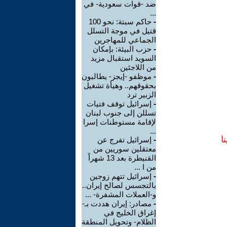
ضد -قوات سعودية- في
...
-
حاكم سبتة: نحو 100
قتيل في موجة التسلل
الجماعي للمهاجرين
-
حزب البيئة: بإمكان
السويد استقبال مزيد
من اللاجئين
-
موظفو -إيجز- يطالبون
بحقوقهم.. وهيأة تشغيل
الزبير ترد
-
إسرائيل توقف فتيات
تسللن إلى جنوب لبنان
لإقامة مستوطنات إسرا
...
ا
-
إسرائيل تفرج عن
معتقلين سوريين من
القنيطرة بعد 13 شهراً
من ا ...
-
إسرائيل تتهم زوجين
بالتجسس لصالح إيران..
و-العملات المشفرة- ...
-
مصادر: إيران هددت بـ-
إغراق الخليج في
الظلام- وتحويل المنطقة