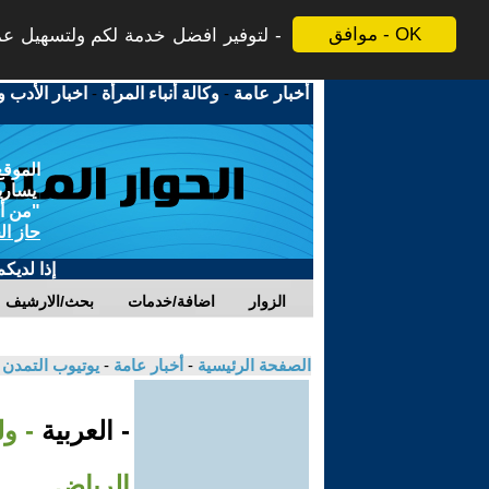
موافق - OK
لتوفير افضل خدمة لكم ولتسهيل عملي
أخبار عامة
-
وكالة أنباء المرأة
-
اخبار الأدب و
الموقع
يسارية
"من أج
حاز ال
إذا لديك
الزوار
اضافة/خدمات
بحث/الارشيف
الصفحة الرئيسية
-
أخبار عامة
-
يوتيوب التمدن
- العربية
- و
الرياض