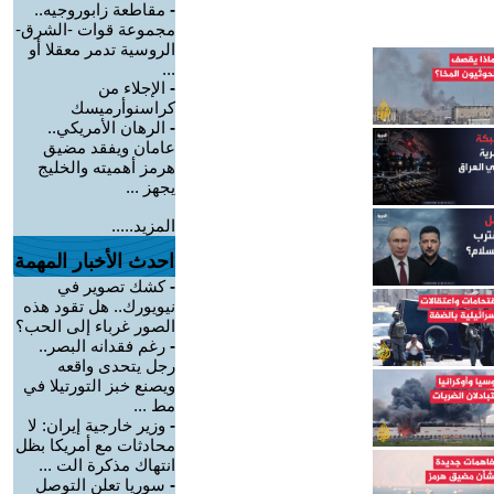
-
مقاطعة زابوروجيه..
مجموعة قوات -الشرق-
الروسية تدمر معقلا أو
...
-
الإجلاء من
كراسنوأرميسك
-
الرهان الأمريكي..
عامان ويفقد مضيق
هرمز أهميته والخليج
يجهز ...
المزيد.....
احدث الأخبار المهمة
-
كشك تصوير في
نيويورك.. هل تقود هذه
الصور غرباء إلى الحب؟
-
رغم فقدانه البصر..
رجل يتحدى واقعه
ويصنع خبز التورتيلا في
مط ...
-
وزير خارجية إيران: لا
محادثات مع أمريكا بظل
انتهاك مذكرة الت ...
-
سوريا تعلن التوصل