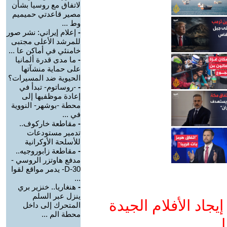
لاتفاق مع روسيا بشأن
مصير قاعدتي حميميم
وط ...
-
إعلام إيراني: نشر صور
للمرشد الأعلى مجتبى
خامنئي في أماكن عا ...
-
ما مدى قدرة ألمانيا
على حماية منشآتها
الحيوية ضد المسيرات؟
-
-روساتوم- تبدأ في
إعادة موظفيها إلى
محطة -بوشهر- النووية
في ...
-
مقاطعة خاركوف..
تدمير مستودعات
للأسلحة الأوكرانية
-
مقاطعة زابوروجيه..
مدفع هاوتزر الروسي -
D-30- يدمر مواقع لقوا
...
-
هنغاريا.. خنزير بري
ينزل عبر السلم
جاد الأفلام الجيدة
المتحرك إلى داخل
محطة الم ...
ا