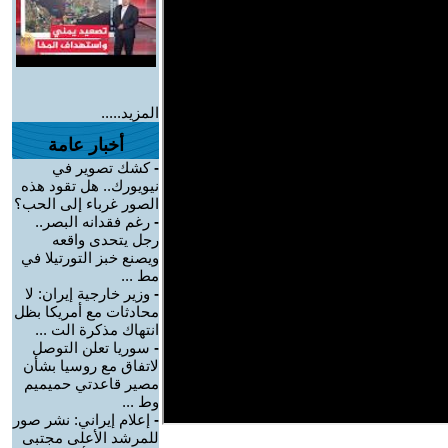
المزيد.....
أخبار عامة
-
كشك تصوير في
نيويورك.. هل تقود هذه
الصور غرباء إلى الحب؟
-
رغم فقدانه البصر..
رجل يتحدى واقعه
ويصنع خبز التورتيلا في
مط ...
-
وزير خارجية إيران: لا
محادثات مع أمريكا بظل
انتهاك مذكرة الت ...
-
سوريا تعلن التوصل
لاتفاق مع روسيا بشأن
مصير قاعدتي حميميم
وط ...
-
إعلام إيراني: نشر صور
للمرشد الأعلى مجتبى