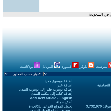
 في السعودية
بنترست
بلوكر
فليبورد
الموبايل
بودكاست
اضافة موضوع جديد
التضامنية
اضافة خبر
إضافة يوتيوب-فلم إلى يوتيوب التمدن
إضافة كتاب إلى مكتبة التمدن
Add new article - English
أضف حملة
3,732,97
تعديل الموقع الفرعي للكاتب-ة
ابحث في موقع الحوار المتمدن