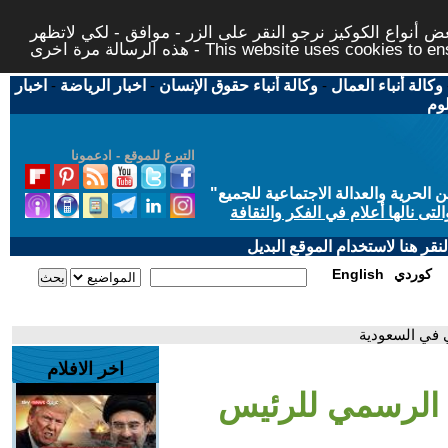
 أنواع الكوكيز نرجو النقر على الزر - موافق - لكي لاتظهر
This website uses cookies to ensure you ge
وكالة أنباء العمال
-
وكالة أنباء حقوق الإنسان
-
اخبار الرياضة
-
اخبار
لوم
التبرع للموقع - ادعمونا
حرية والعدالة الاجتماعية للجميع
"
تى نالها أعلام في الفكر والثقافة
قر هنا لاستخدام الموقع البديل
كوردي
English
 في السعودية
اخر الافلام
 الرسمي للرئيس