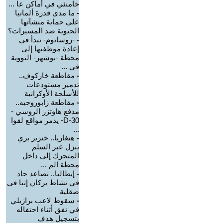
خامنئي في أماكن عا ...
-
ما مدى قدرة ألمانيا
على حماية منشآتها
الحيوية ضد المسيرات؟
-
-روساتوم- تبدأ في
إعادة موظفيها إلى
محطة -بوشهر- النووية
في ...
-
مقاطعة خاركوف..
تدمير مستودعات
للأسلحة الأوكرانية
-
مقاطعة زابوروجيه..
مدفع هاوتزر الروسي -
D-30- يدمر مواقع لقوا
...
-
هنغاريا.. خنزير بري
ينزل عبر السلم
المتحرك إلى داخل
محطة الم ...
-
إيطاليا.. تصاعد حاد
في نشاط بركان إتنا في
صقلية
-
سقوط لاعب برازيلي
في نفق أثناء احتفاله
بتسجيل هدف