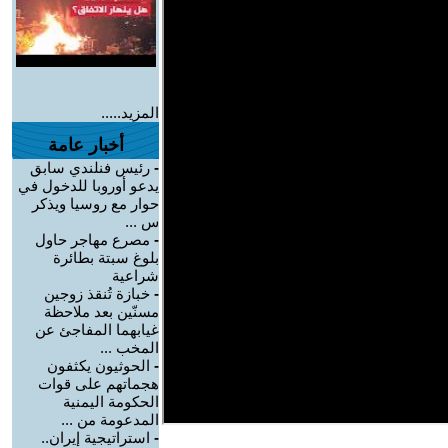
المزيد.....
أخبار عامة
-
رئيس فنلندي سابق
يدعو أوروبا للدخول في
حوار مع روسيا ويذكر
س ...
-
مصرع مهاجر حاول
بلوغ سبتة بطائرة
شراعية
-
خبازة تُنقذ زوجين
مسنّين بعد ملاحظة
غيابهما المفاجئ عن
المخب ...
-
الحوثيون يكثفون
هجماتهم على قوات
الحكومة اليمنية
المدعومة من ...
-
استراتيجية إيران..