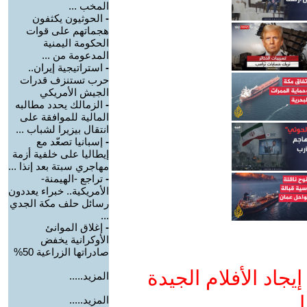
المخب ...
-
الحوثيون يكثفون
هجماتهم على قوات
الحكومة اليمنية
المدعومة من ...
-
استراتيجية إيران..
حرب تستنزف قدرات
الجيش الأمريكي
-
الزمالك يحدد مطالبه
المالية للموافقة على
انتقال بيزيرا لشباب ...
-
إسبانيا تصعّد مع
إيطاليا على خلفية أزمة
مهاجري سبتة بعد إنذا ...
-
تراجع -الهيمنة-
الأمريكية.. خبراء يعددون
رسائل حلف مكة الجدي
...
-
إغلاق الموانئ
الأوكرانية يخفض
صادراتها الزراعية 50%
جاد الأفلام الجيدة
المزيد.....
ا
المزيد.....