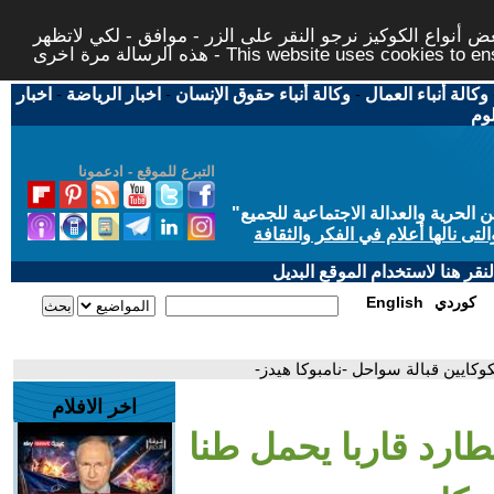
 أنواع الكوكيز نرجو النقر على الزر - موافق - لكي لاتظهر
This website uses cookies to ensure you ge
وكالة أنباء العمال
-
وكالة أنباء حقوق الإنسان
-
اخبار الرياضة
-
اخبار
لوم
التبرع للموقع - ادعمونا
حرية والعدالة الاجتماعية للجميع
"
تى نالها أعلام في الفكر والثقافة
قر هنا لاستخدام الموقع البديل
كوردي
English
وكايين قبالة سواحل -نامبوكا هيدز-
اخر الافلام
طارد قاربا يحمل طنا