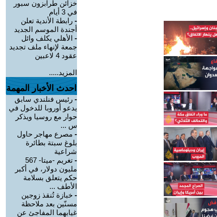
خزائن طرابزون سبور
في 3 أيام
-
رابطة الأندية تعلن
أجندة الموسم الجديد
-
الأهلي يكلف وائل
جمعة لإنهاء ملف تجديد
عقود 4 لاعبين
المزيد.....
احدث الأخبار المهمة
-
رئيس فنلندي سابق
يدعو أوروبا للدخول في
حوار مع روسيا ويذكر
س ...
-
مصرع مهاجر حاول
بلوغ سبتة بطائرة
شراعية
-
تغريم -ميتا- 567
مليون دولار، في أكبر
حكم يتعلق بسلامة
الأطف ...
-
خبازة تُنقذ زوجين
مسنّين بعد ملاحظة
غيابهما المفاجئ عن