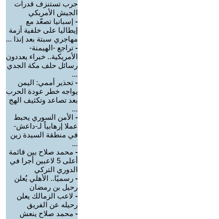
حرب تستنزف قدرات
الجيش الأمريكي
-
إسبانيا تصعّد مع
إيطاليا على خلفية أزمة
مهاجري سبتة بعد إنذا ...
-
تراجع -الهيمنة-
الأمريكية.. خبراء يعددون
رسائل حلف مكة الجدي
...
-
تحذير أممي: اليمن
يواجه خطر عودة الحرب
بعد تصاعد وتكثيف الهج
...
-
الأمن السوري يحبط
عملا إرهابياً لـ-داعش-
في منطقة السيدة زين
...
-
محمد صلاح بين قائمة
أعلى 5 لاعبين أجرا في
الدوري التركي
-
رسميًا.. الأهلي يُعلن
رحيل بن رمضان
-
لاعب الزمالك يعلن
رحيله عن الفريق
-
محمد صلاح ينعش