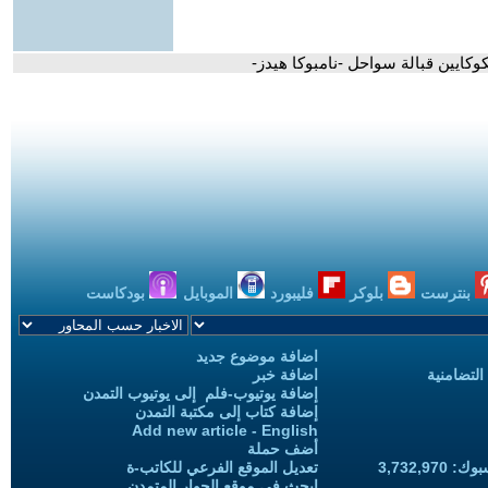
وكايين قبالة سواحل -نامبوكا هيدز-
بنترست
بلوكر
فليبورد
الموبايل
بودكاست
اضافة موضوع جديد
التضامنية
اضافة خبر
إضافة يوتيوب-فلم إلى يوتيوب التمدن
إضافة كتاب إلى مكتبة التمدن
Add new article - English
أضف حملة
3,732,97
تعديل الموقع الفرعي للكاتب-ة
ابحث في موقع الحوار المتمدن