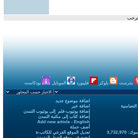
 ترحب
بنترست
بلوكر
فليبورد
الموبايل
بودكاست
اضافة موضوع جديد
التضامنية
اضافة خبر
إضافة يوتيوب-فلم إلى يوتيوب التمدن
إضافة كتاب إلى مكتبة التمدن
Add new article - English
أضف حملة
3,732,97
تعديل الموقع الفرعي للكاتب-ة
ابحث في موقع الحوار المتمدن