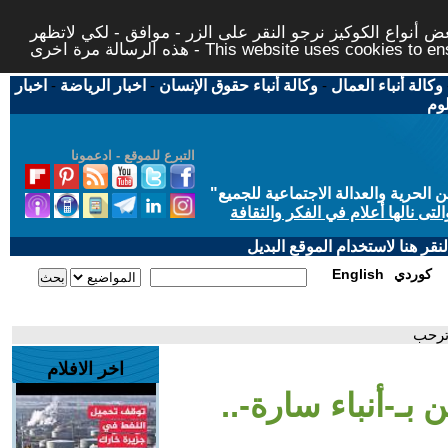
 أنواع الكوكيز نرجو النقر على الزر - موافق - لكي لاتظهر
This website uses cookies to ensure you ge
وكالة أنباء العمال
-
وكالة أنباء حقوق الإنسان
-
اخبار الرياضة
-
اخبار
لوم
التبرع للموقع - ادعمونا
حرية والعدالة الاجتماعية للجميع
"
تى نالها أعلام في الفكر والثقافة
قر هنا لاستخدام الموقع البديل
كوردي
English
 ترحب
اخر الافلام
بـ-أنباء سارة-..