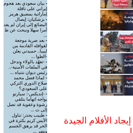
-
بيان سعودي بعد هجوم
إيراني على ناقلة
إماراتية بمضيق هرمز
-
بزشكيان: إيصال
البضائع إلى إيران لم يعد
أمرا سهلا ونبحث عن ط
...
-
بعد ضربة موجعة
لقوافله القادمة من
ليبيا.. حميدتي يعلن
-الطوا ...
-
-تعهّد بالولاء وتدخل
في الملفات الأمنية-..
رئيس ديوان نتنياه ...
-
لماذا فضل محمد
صلاح الدوري التركي
على السعودي؟
-
-إنديكس-: سيارتو
يواجه اتهاما بتلقي
رشوة وعقوبة قد تصل
إلى ث ...
-
طبيب يحذر: تناول
جاد الأفلام الجيدة
الآيس كريم بكثرة في
الحر قد يرهق الجسم
ا
ويضر ...