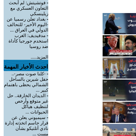
-
فوتشيتش: لم أبحث
التعاون العسكري مع
زيلينسكي
-
بغداد تعلن رسميا عن
-اليوم الأخير- للتحالف
الدولي في العراق ...
-
مدفيديف: الغرب
استخدم جورجيا كأداة
ضد روسيا
المزيد.....
احدث الأخبار المهمة
-
-كلنا صوت مصر-..
حفل شيرين بالساحل
الشمالي يحظى باهتمام
كبير ...
-
الديدان الخارقة.. حل
غير متوقع وأرخص
لتنظيف هياكل
الحيوانات ...
-
سيميوني يعلن عن
قرار حاسم اتخذته إدارة
نادي أتلتيكو بشأن
مست ...