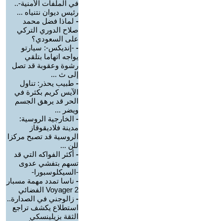
في الملفات الأمنية-..
رئيس ديوان نتنياه ...
-
لماذا فضل محمد
صلاح الدوري التركي
على السعودي؟
-
-إنديكس-: سيارتو
يواجه اتهاما بتلقي
رشوة وعقوبة قد تصل
إلى ث ...
-
طبيب يحذر: تناول
الآيس كريم بكثرة في
الحر قد يرهق الجسم
ويضر ...
-
الخارجية الروسية:
مدينة فلاديقوقاز
الروسية قد تصبح مركزا
للن ...
-
أكثر الفواكه التي قد
تسهم بتفشي عدوى
-السيكلوسبورا-
-
ناسا تمدد مهمة مسبار
Voyager 2 الفضائي
-
زالوجني في الصدارة..
استطلاع يكشف تراجع
الثقة بزيلينسكي