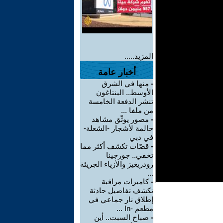
المزيد.....
أخبار عامة
-
منها في الشرق
الأوسط.. البنتاغون
تنشر الدفعة الخامسة
من ملفا ...
-
مصور يوثّق مشاهد
حالمة لأشجار -الشعلة-
في دبي
-
قصّات تكشف أكثر مما
تخفي.. جورجينا
رودريغيز والأزياء الجريئة
...
-
كاميرات مراقبة
تكشف تفاصيل حادثة
إطلاق نار جماعي في
مطعم -In ...
-
صباح السبت.. أين