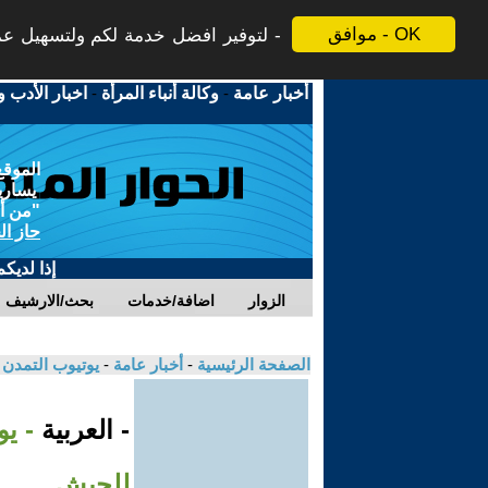
موافق - OK
لتوفير افضل خدمة لكم ولتسهيل عملي
أخبار عامة
-
وكالة أنباء المرأة
-
اخبار الأدب و
الموقع
يسارية
"من أج
حاز ال
إذا لديك
الزوار
اضافة/خدمات
بحث/الارشيف
الصفحة الرئيسية
-
أخبار عامة
-
يوتيوب التمدن
- العربية
للجيش