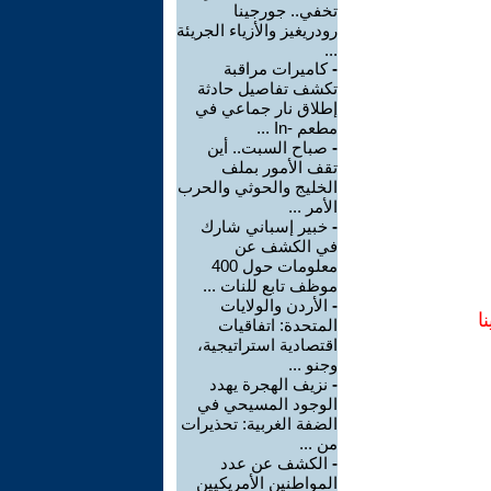
تخفي.. جورجينا
رودريغيز والأزياء الجريئة
...
-
كاميرات مراقبة
تكشف تفاصيل حادثة
إطلاق نار جماعي في
مطعم -In ...
-
صباح السبت.. أين
تقف الأمور بملف
الخليج والحوثي والحرب
الأمر ...
-
خبير إسباني شارك
في الكشف عن
معلومات حول 400
موظف تابع للنات ...
-
الأردن والولايات
ا
المتحدة: اتفاقيات
اقتصادية استراتيجية،
وجنو ...
-
نزيف الهجرة يهدد
الوجود المسيحي في
الضفة الغربية: تحذيرات
من ...
-
الكشف عن عدد
المواطنين الأمريكيين