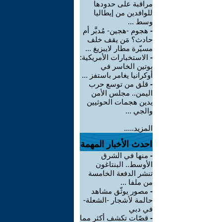
مراقبة على حدودها
للوافدين من إيطاليا
وسط ...
-
هجوم -هجين- مُدبَّر أم
حادث؟ مَن يقف خلف
مسيّرة مطار لايبزيغ ...
-
الاستخبارات الأمريكية:
بوتين الخاسر في
أوكرانيا يغامر باستفز ...
-
قلق من توسع حرب
اليمن.. مجلس الأمن
يدين هجمات الحوثيين
والجي ...
المزيد.....
احدث الأخبار المهمة
-
منها في الشرق
الأوسط.. البنتاغون
تنشر الدفعة الخامسة
من ملفا ...
-
مصور يوثّق مشاهد
حالمة لأشجار -الشعلة-
في دبي
-
قصّات تكشف أكثر مما