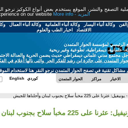
ة التصفح والنشر، الموقع يستخدم بعض أنواع الكوكيز نرجو النق
More info - المزيد
experience on our website
الفن
-
وكالة أنباء اليسار
-
وكالة أنباء العلمانية
-
وكالة أنباء العمال
-
وكا
الاقتصاد
-
اخبار الطب والعلوم
 الرئيسي لمؤسسة الحوار المتمدن
، علمانية، ديمقراطية، تطوعية وغير ربحية
ل مجتمع مدني علماني ديمقراطي حديث يضمن الحرية والعدالة الاجتم
حوار المتمدن على جائزة ابن رشد للفكر الحر والتى نالها أعلام في الفك
م مشاكل تقنية في تصفح الحوار المتمدن نرجو النقر هنا لاستخدام الموقع
كوردي
English
الاخبار
مراكز
الحوار المتمدن
- يونيفيل: عثرنا على 225 مخبأ سلاح بجنوب لبنان وأحلناها للجيش
- يونيفيل: عثرنا على 225 مخبأ سلاح بجنوب ل