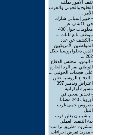
تقف الأمور بملف
الخليج والحوثي والحرب
الأمر ...
-
خبير إسباني شارك
في الكشف عن
معلومات حول 400
موظف تابع للنات ...
-
الكشف عن عدد
المواطنين الأمريكيين
الذين دخلوا روسيا خلال
202 ...
-
اليمن.. مجلس الدفاع
الوطني يقر الرد الحازم
على هجمات الحوثيي ...
-
الدفاع الروسية تعلن
اعتراض وتدمير 397
مسيرة أوكرانية
-
تحذير صحي في
أوروبا.. 240 مصابا
بفيروس حمى غرب
النيل
-
باشينيان يعلن قرب
بدء التنفيذ العملي
لمشروع -طريق ترامب-
-
مدريد تفرض إجراءات