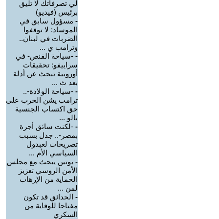
لي تصرفاتك لا تليق
برئيس (فيديو)
-
مسؤول سابق في
الموساد: لا توقفوا
الضربات في لبنان..
وترامب ي ...
-
-سياحة القنص- في
سراييفو: تحقيقات
أوروبية تبحث عن أدلة
بعد ث ...
-
-سياحة الولادة-..
ترامب يشن الحرب على
حق اكتساب الجنسية
بالو ...
-
-لكنت سائق أجرة
بمصر-.. جدل بسبب
تصريحات لعبدول
السياسي الأم ...
-
بوتين يبحث مع مجلس
الأمن الروسي تعزيز
الحماية من الإرهاب
لمن ...
-
الحدائق قد تكون
مفتاحا للوقاية من
السكري