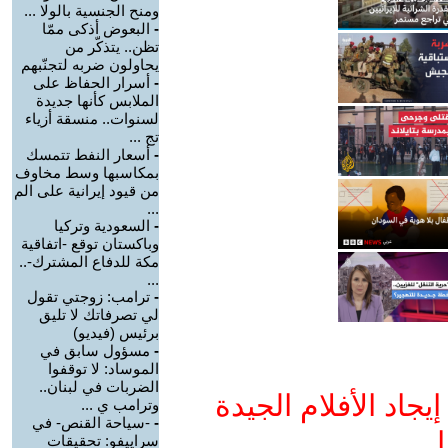
ومنح الجنسية بالولا ...
-
البعوض أذكى ممّا
تظن.. يتذكّر من
يحاولون ضربه لتجنّبهم
-
أسرار الحفاظ على
الملابس كأنها جديدة
لسنوات.. منسقة أزياء
تج ...
-
أسعار النفط تتمسك
بمكاسبها وسط مخاوف
من قيود إيرانية على الم
...
-
السعودية وتركيا
وباكستان توقع -اتفاقية
مكة للدفاع المشترك-..
...
-
ترامب: زوجتي تقول
لي تصرفاتك لا تليق
برئيس (فيديو)
-
مسؤول سابق في
الموساد: لا توقفوا
الضربات في لبنان..
جاد الأفلام الجيدة
وترامب ي ...
-
-سياحة القنص- في
ا
سراييفو: تحقيقات