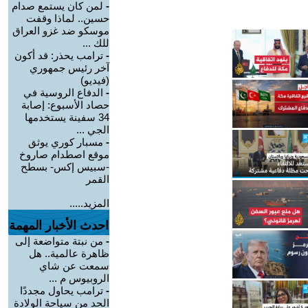
-
لمن كان يستمع صدام
حسين.. لماذا وقفت
موسكو ضد غزو العراق
للك ...
-
ترامب يحذر: قد أكون
آخر رئيس جمهوري
(فيديو)
-
الدفاع الروسية في
حصاد الأسبوع: إصابة
34 سفينة يستخدمها
الجي ...
-
مسبار كوري يوثق
موقع اصطدام صاروخ
-سبيس إكس- بسطح
القمر
المزيد.....
احدث الأخبار المهمة
-
من نبتة متواضعة إلى
ظاهرة عالمية.. هل
سمعت عن شاي
الروبيوس م ...
-
ترامب يحاول مجددًا
الحد من سياحة الولادة