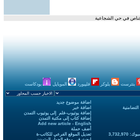
 قناص في حي الشجاعية
بنترست
بلوكر
فليبورد
الموبايل
بودكاست
اضافة موضوع جديد
التضامنية
اضافة خبر
إضافة يوتيوب-فلم إلى يوتيوب التمدن
إضافة كتاب إلى مكتبة التمدن
Add new article - English
أضف حملة
3,732,97
تعديل الموقع الفرعي للكاتب-ة
ابحث في موقع الحوار المتمدن