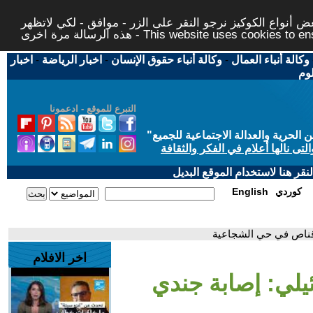
 أنواع الكوكيز نرجو النقر على الزر - موافق - لكي لاتظهر
This website uses cookies to ensure you ge
وكالة أنباء العمال
-
وكالة أنباء حقوق الإنسان
-
اخبار الرياضة
-
اخبار
لوم
التبرع للموقع - ادعمونا
حرية والعدالة الاجتماعية للجميع
"
تى نالها أعلام في الفكر والثقافة
قر هنا لاستخدام الموقع البديل
كوردي
English
 قناص في حي الشجاعية
اخر الافلام
ئيلي: إصابة جندي