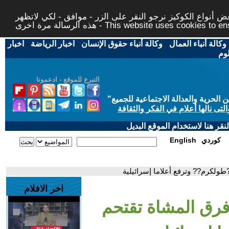
 أنواع الكوكيز نرجو النقر على الزر - موافق - لكي لاتظهر
This website uses cookies to ensure you ge
وكالة أنباء العمال
-
وكالة أنباء حقوق الإنسان
-
اخبار الرياضة
-
اخبار
لوم
التبرع للموقع - ادعمونا
حرية والعدالة الاجتماعية للجميع
"
تى نالها أعلام في الفكر والثقافة
قر هنا لاستخدام الموقع البديل
كوردي
English
طولكرم?? وترفع أعلاما إسرائيلية
اخر الافلام
فرق المشاة تقتحم