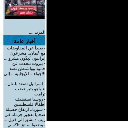
المزيد.....
أخبار عامة
-
بعيداً عن المفاوضات
مع عُمان.. مشرعون
إيرانيون يُعِدّون مشرو ...
-
بيروت تتحدث عن
جمود وواشنطن تصف
الأجواء بـ-الإيجابية-.. إلى
...
-
إسرائيل تصعد بلبنان..
نتنياهو يثير غضب
ترامب
-
روسيا تستضيف
أطفالا فلسطينيين
-
سوريا.. ارتفاع حصيلة
ضحايا تفجير جرمانا في
ريف دمشق إلى قتيل ...
-
وضعوا سائق تاكسي