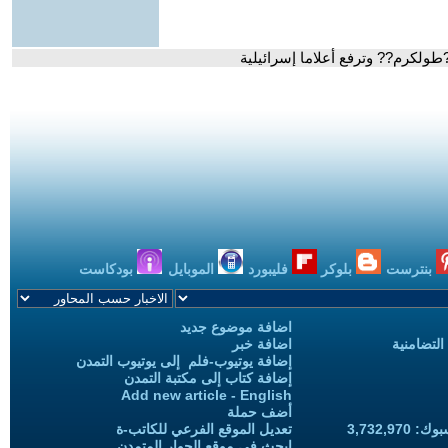
طولكرم?? وترفع أعلاما إسرائيلية
بنترست
بلوكر
فليبورد
الموبايل
بودكاست
اضافة موضوع جديد
التضامنية
اضافة خبر
إضافة يوتيوب-فلم إلى يوتيوب التمدن
إضافة كتاب إلى مكتبة التمدن
Add new article - English
أضف حملة
3,732,97
تعديل الموقع الفرعي للكاتب-ة
ابحث في موقع الحوار المتمدن