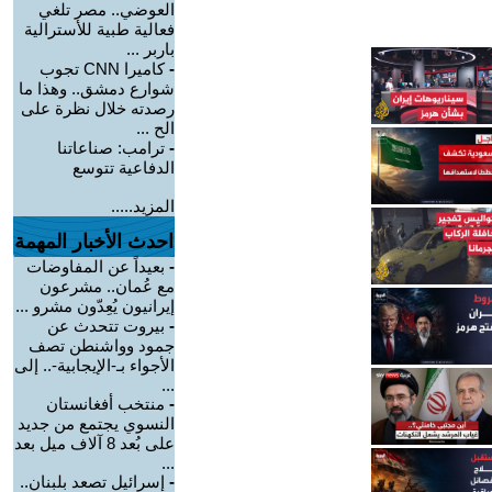
العوضي.. مصر تلغي
فعالية طبية للأسترالية
باربر ...
-
كاميرا CNN تجوب
شوارع دمشق.. وهذا ما
رصدته خلال نظرة على
الح ...
-
ترامب: صناعاتنا
الدفاعية تتوسع
المزيد.....
احدث الأخبار المهمة
-
بعيداً عن المفاوضات
مع عُمان.. مشرعون
إيرانيون يُعِدّون مشرو ...
-
بيروت تتحدث عن
جمود وواشنطن تصف
الأجواء بـ-الإيجابية-.. إلى
...
-
منتخب أفغانستان
النسوي يجتمع من جديد
على بُعد 8 آلاف ميل بعد
...
-
إسرائيل تصعد بلبنان..