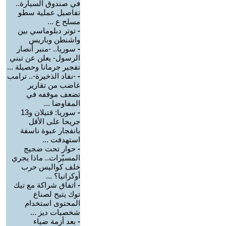
في صندوق السيارة..
تفاصيل عملية سطو
مسلح ع ...
-
توتر دبلوماسي بين
واشنطن وباريس
-
سوريا.. -منبر أنصار
الرسول- يعلن عن تبني
تفجير جرمانا وحصيلة ...
-
-نفاد الذخيرة-.. ترامب
غاضب من تقارير
تضعف موقفه في
المفاوضا ...
-
سوريا: قتيلان و13
جريحا على الأقل
بانفجار عبوة ناسفة
استهدفت ...
-
حوار تحت ضجيج
المسيّرات.. ماذا يجري
خلف كواليس حرب
أوكرانيا؟ ...
-
اتفاق شراكة مع تيك
توك يتيح لصناع
المحتوى استخدام
شخصيات ديز ...
-
بعد أزمة ضياء