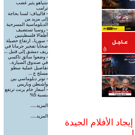
نتنياهو يثير غضب
ترامب
-
قاليباف: لسنا بحاجة
إلى مزيد من
الدبلوماسية المسرحية
-
روسيا تستضيف
أطفالا فلسطينيين
-
سوريا.. ارتفاع حصيلة
ضحايا تفجير جرمانا في
ريف دمشق إلى قتيل ...
-
وضعوا سائق تاكسي
في صندوق السيارة..
تفاصيل عملية سطو
مسلح ع ...
-
توتر دبلوماسي بين
واشنطن وباريس
-
أسعار خام برنت ترتفع
بنسبة 5%
المزيد.....
المزيد.....
جاد الأفلام الجيدة
ا