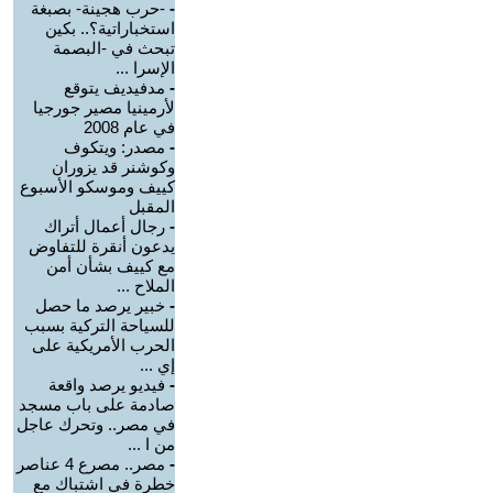
-
-حرب هجينة- بصبغة
استخباراتية؟.. بكين
تبحث في -البصمة
الإسرا ...
-
مدفيديف يتوقع
لأرمينيا مصير جورجيا
في عام 2008
-
مصدر: ويتكوف
وكوشنر قد يزوران
كييف وموسكو الأسبوع
المقبل
-
رجال أعمال أتراك
يدعون أنقرة للتفاوض
مع كييف بشأن أمن
الملاح ...
-
خبير يرصد ما حصل
للسياحة التركية بسبب
الحرب الأمريكية على
إي ...
-
فيديو يرصد واقعة
صادمة على باب مسجد
في مصر.. وتحرك عاجل
من ا ...
-
مصر.. مصرع 4 عناصر
خطرة في اشتباك مع