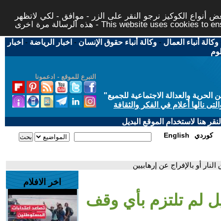
 أنواع الكوكيز نرجو النقر على الزر - موافق - لكي لاتظهر
This website uses cookies to ensure you ge
وكالة أنباء العمال
-
وكالة أنباء حقوق الإنسان
-
اخبار الرياضة
-
اخبار
لوم
التبرع للموقع - ادعمونا
حرية والعدالة الاجتماعية للجميع
"
تى نالها أعلام في الفكر والثقافة
قر هنا لاستخدام الموقع البديل
كوردي
English
النار أو بالإفراج عن إرهابيين
اخر الافلام
ئيل لم تلتزم بأي وقف