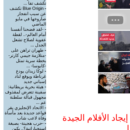
تكشف تفا ...
-
Blue Origin تكشف
عن سبب انفجار
صاروخها في مايو
الماضي
-
-لقد فضحنا أنفسنا
أمام العالم-.. لقطة
عفوية لصلاح تشعل
الجدل ...
-
طهران تراهن على
-متلازمة جيمي كارتر-
بخطة سرية تمثل
-كابوسا- ...
-
لوكا زيدان يودع
غرناطة ويوقع لناد
إسباني جديد
-
هيئة بحرية بريطانية:
سفينة تتعرض لمقذوف
مجهول قبالة سلطنة
عم ...
-
الاتحاد الإنجليزي يقر
قواعد جديدة بعد مأساة
جاد الأفلام الجيدة
وفاة لاعب شاب
-
-حرب هجينة- بصبغة
ا
استخباراتية؟.. بكين