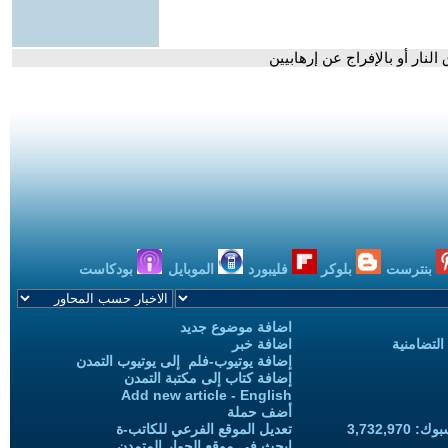
النار أو بالإفراج عن إرهابيين
بنترست
بلوكر
فليبورد
الموبايل
بودكاست
اضافة موضوع جديد
التضامنية
اضافة خبر
إضافة يوتيوب-فلم إلى يوتيوب التمدن
إضافة كتاب إلى مكتبة التمدن
Add new article - English
أضف حملة
3,732,97
تعديل الموقع الفرعي للكاتب-ة
ابحث في موقع الحوار المتمدن