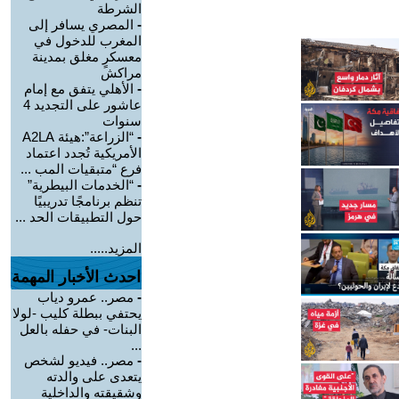
الشرطة
-
المصري يسافر إلى
المغرب للدخول في
معسكرٍ مغلق بمدينة
مراكش
-
الأهلي يتفق مع إمام
عاشور على التجديد 4
سنوات
-
“الزراعة”:هيئة A2LA
الأمريكية تُجدد اعتماد
فرع “متبقيات المب ...
-
“الخدمات البيطرية”
تنظم برنامجًا تدريبيًا
حول التطبيقات الحد ...
المزيد.....
احدث الأخبار المهمة
-
مصر.. عمرو دياب
يحتفي ببطلة كليب -لولا
البنات- في حفله بالعل
...
-
مصر.. فيديو لشخص
يتعدى على والدته
وشقيقته والداخلية