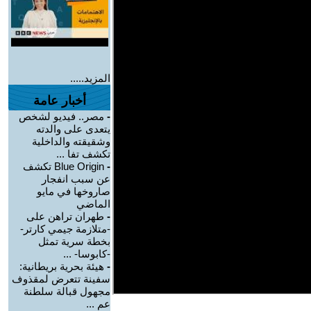
المزيد.....
أخبار عامة
-
مصر.. فيديو لشخص
يتعدى على والدته
وشقيقته والداخلية
تكشف تفا ...
-
Blue Origin تكشف
عن سبب انفجار
صاروخها في مايو
الماضي
-
طهران تراهن على
-متلازمة جيمي كارتر-
بخطة سرية تمثل
-كابوسا- ...
-
هيئة بحرية بريطانية:
سفينة تتعرض لمقذوف
مجهول قبالة سلطنة
عم ...